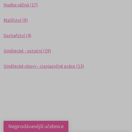
Hudba vážná (17)
Malířství (9)
Sochařství (4)
Umělecké - ostatní (19)
Umělecké obory - cizojazyčné práce (13)
Nejprodávanější učebnice