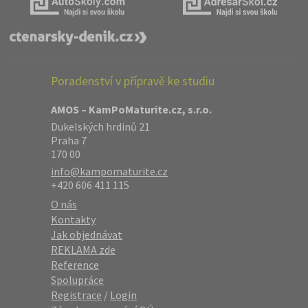
Poradenství v přípravě ke studiu
AMOS – KamPoMaturite.cz, s.r.o.
Dukelských hrdinů 21
Praha 7
170 00
info@kampomaturite.cz
+420 606 411 115
O nás
Kontakty
Jak objednávat
REKLAMA zde
Reference
Spolupráce
Registrace
/
Login