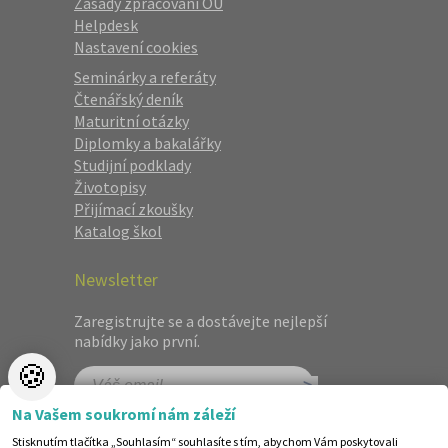
Zásady zpracování OÚ
Helpdesk
Nastavení cookies
Seminárky a referáty
Čtenářský deník
Maturitní otázky
Diplomky a bakalářky
Studijní podklady
Životopisy
Přijímací zkoušky
Katalog škol
Newsletter
Zaregistrujte se a dostávejte nejlepší
nabídky jako první.
🍪
Na Vašem soukromí nám záleží
Stisknutím tlačítka „Souhlasím“ souhlasíte s tím, abychom Vám poskytovali