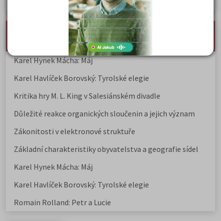
Jak se dostat na nejžádanější obory vysokých škol
nejnovější seminárky, maturitní otázky a čtenářsky
deník
Karel Hynek Mácha: Máj
Karel Havlíček Borovský: Tyrolské elegie
Kritika hry M. L. King v Salesiánském divadle
Důležité reakce organických sloučenin a jejich význam
Zákonitosti v elektronové struktuře
Základní charakteristiky obyvatelstva a geografie sídel
Karel Hynek Mácha: Máj
Karel Havlíček Borovský: Tyrolské elegie
Romain Rolland: Petr a Lucie