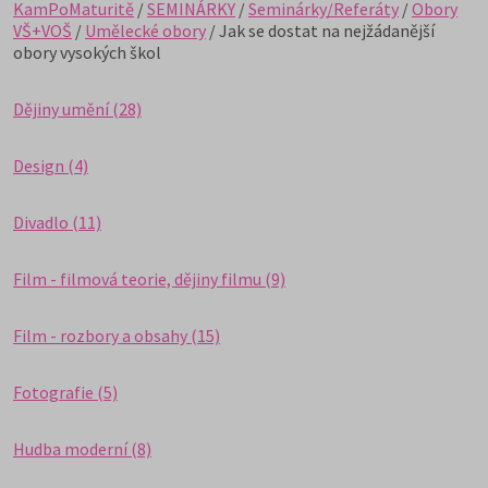
KamPoMaturitě
/
SEMINÁRKY
/
Seminárky/Referáty
/
Obory
VŠ+VOŠ
/
Umělecké obory
/ Jak se dostat na nejžádanější
obory vysokých škol
Dějiny umění (28)
Design (4)
Divadlo (11)
Film - filmová teorie, dějiny filmu (9)
Film - rozbory a obsahy (15)
Fotografie (5)
Hudba moderní (8)