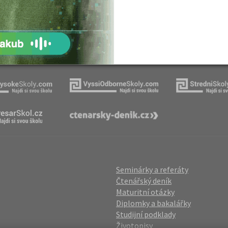
a geografie sídel
ovský: Tyrolské
Romain Rolland: Petr a Lucie
Naše projekty
Seminárky a referáty
Čtenářský deník
Maturitní otázky
Diplomky a bakalářky
Studijní podklady
Životopisy