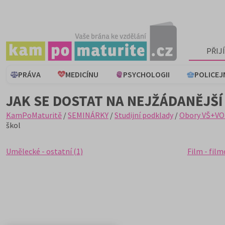
PŘIJ
PRÁVA
MEDICÍNU
PSYCHOLOGII
POLICEJ
JAK SE DOSTAT NA NEJŽÁDANĚJŠÍ
KamPoMaturitě
/
SEMINÁRKY
/
Studijní podklady
/
Obory VŠ+VO
škol
Umělecké - ostatní (1)
Film - film