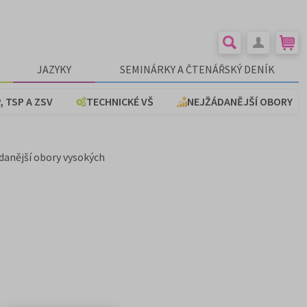
JAZYKY
SEMINÁRKY A ČTENÁŘSKÝ DENÍK
, TSP A ZSV
TECHNICKÉ VŠ
NEJŽÁDANĚJŠÍ OBORY
ádanější obory vysokých