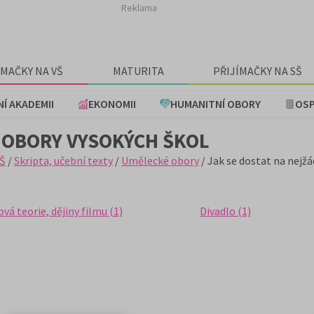
Reklama
ÍMAČKY NA VŠ
MATURITA
PŘIJÍMAČKY NA SŠ
NÍ AKADEMII
EKONOMII
HUMANITNÍ OBORY
OSP
 OBORY VYSOKÝCH ŠKOL
Š
/
Skripta, učební texty
/
Umělecké obory
/ Jak se dostat na nejž
ová teorie, dějiny filmu (1)
Divadlo (1)