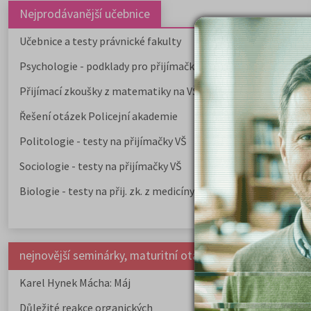
Nejprodávanější učebnice
Učebnice a testy právnické fakulty
Psychologie - podklady pro přijímačky
Přijímací zkoušky z matematiky na VŠE Praha
Řešení otázek Policejní akademie
Politologie - testy na přijímačky VŠ
Sociologie - testy na přijímačky VŠ
Biologie - testy na přij. zk. z medicíny
nejnovější seminárky, maturitní otázky a čtenářsky deník
Karel Hynek Mácha: Máj
Karel Havlíček Bor
elegie
Důležité reakce organických
Zákonitosti v elek