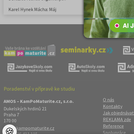
sloučenin a jejich význam
Karel Hynek Mácha: Máj
Karel Havlíček Bor
elegie
Poradenství v přípravě ke studiu
O nás
AMOS – KamPoMaturite.cz, s.r.o.
Kontakty
Dukelských hrdinů 21
Jak objednávat
Praha 7
REKLAMA zde
170 00
Reference
info@kampomaturite.cz
🍪
Spolupráce
+420 606 411 115