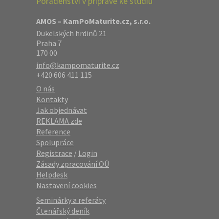
Poradenství v přípravě ke studiu
AMOS – KamPoMaturite.cz, s.r.o.
Dukelských hrdinů 21
Praha 7
170 00
info@kampomaturite.cz
+420 606 411 115
O nás
Kontakty
Jak objednávat
REKLAMA zde
Reference
Spolupráce
Registrace
/
Login
Zásady zpracování OÚ
Helpdesk
Nastavení cookies
Seminárky a referáty
Čtenářský deník