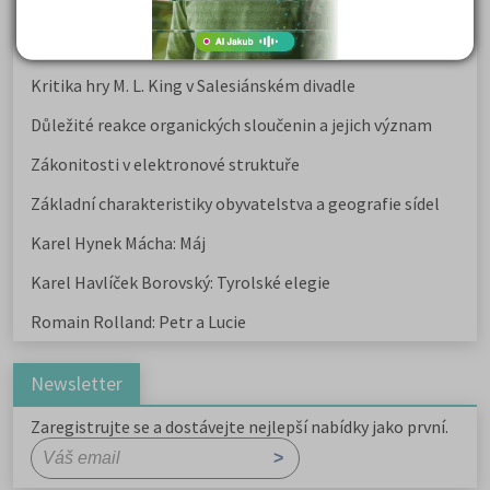
Karel Hynek Mácha: Máj
Karel Havlíček Borovský: Tyrolské elegie
Kritika hry M. L. King v Salesiánském divadle
Důležité reakce organických sloučenin a jejich význam
Zákonitosti v elektronové struktuře
Základní charakteristiky obyvatelstva a geografie sídel
Karel Hynek Mácha: Máj
Karel Havlíček Borovský: Tyrolské elegie
Romain Rolland: Petr a Lucie
Newsletter
Zaregistrujte se a dostávejte nejlepší nabídky jako první.