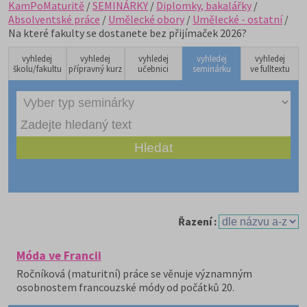
KamPoMaturitě
/
SEMINÁRKY
/
Diplomky, bakalářky
/
Absolventské práce
/
Umělecké obory
/
Umělecké - ostatní
/
Na které fakulty se dostanete bez přijímaček 2026?
vyhledej
vyhledej
vyhledej
vyhledej
vyhledej
školu/fakultu
přípravný kurz
učebnici
seminárku
ve fulltextu
Řazení :
Móda ve Francii
Ročníková (maturitní) práce se věnuje významným
osobnostem francouzské módy od počátků 20.