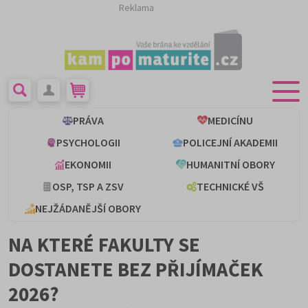
Reklama
PRÁVA
MEDICÍNU
PSYCHOLOGII
POLICEJNÍ AKADEMII
EKONOMII
HUMANITNÍ OBORY
OSP, TSP A ZSV
TECHNICKÉ VŠ
NEJŽÁDANĚJŠÍ OBORY
NA KTERÉ FAKULTY SE
DOSTANETE BEZ PŘIJÍMAČEK
2026?