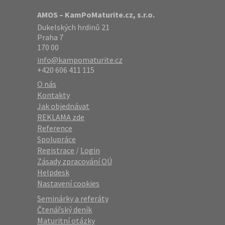
AMOS – KamPoMaturite.cz, s.r.o.
Dukelských hrdinů 21
Praha 7
170 00
info@kampomaturite.cz
+420 606 411 115
O nás
Kontakty
Jak objednávat
REKLAMA zde
Reference
Spolupráce
Registrace
/
Login
Zásady zpracování OÚ
Helpdesk
Nastavení cookies
Seminárky a referáty
Čtenářský deník
Maturitní otázky