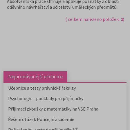
Absolventská práce shrnuje a aplikuje poznatky z oblasti
oděvního návrhářství a učitelství uměleckých předmětů.
( celkem nalezeno položek:
2
)
Nejprodávanější učebnice
Učebnice a testy právnické fakulty
Psychologie - podklady pro přijímačky
Přijímací zkoušky z matematiky na VŠE Praha
Řešení otázek Policejní akademie
Politologie - testy na přijímačky VŠ