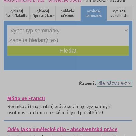
vyhledej
vyhledej
vyhledej
vyhledej
vyhledej
školu/fakultu
přípravný kurz
učebnici
seminárku
ve fulltextu
Řazení :
Móda ve Francii
Ročníková (maturitní) práce se věnuje významným
osobnostem francouzské módy od počátků 20.
Oděv jako umělecké dílo - absolventská práce