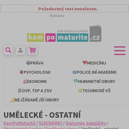
Požadovaný text nenalezen.
Reklama
PRÁVA
MEDICÍNU
PSYCHOLOGII
POLICEJNÍ AKADEMII
EKONOMII
HUMANITNÍ OBORY
OSP, TSP A ZSV
TECHNICKÉ VŠ
NEJŽÁDANĚJŠÍ OBORY
UMĚLECKÉ - OSTATNÍ
KamPoMaturitě
/
SEMINÁRKY
/
Diplomky, bakalářky
/
Absolventské práce
/
Umělecké obory
/ Umělecké - ostatní