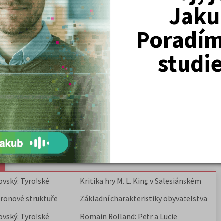
Jaku
Právnické fakulty
Psychologie
Poradím 
Lékařské fakulty, farmacie
studi
Společenské a human. vědy
Ekonomické fakulty
Žurnalistika
Politologie a mezinár. vztahy
Policejní akademie
ovský: Tyrolské
Kritika hry M. L. King v Salesiánském
divadle
tronové struktuře
Základní charakteristiky obyvatelstva
a geografie sídel
ovský: Tyrolské
Romain Rolland: Petr a Lucie