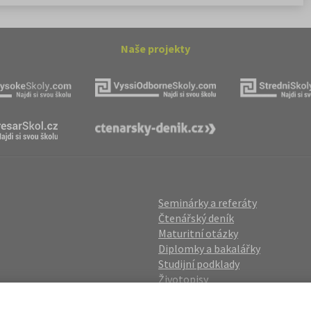
Naše projekty
Seminárky a referáty
Čtenářský deník
Maturitní otázky
Diplomky a bakalářky
Studijní podklady
Životopisy
gin
Přijímací zkoušky
vání OÚ
Katalog škol