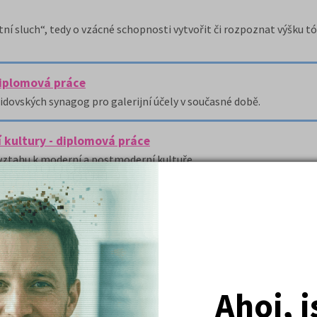
sluch“, tedy o vzácné schopnosti vytvořit či rozpoznat výšku tón
diplomová práce
dovských synagog pro galerijní účely v současné době.
 kultury - diplomová práce
vztahu k moderní a postmoderní kultuře.
( celk
Ahoj, 
Nejžádanější kurzy