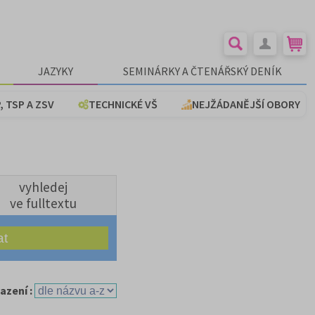
JAZYKY
SEMINÁRKY A ČTENÁŘSKÝ DENÍK
, TSP A ZSV
TECHNICKÉ VŠ
NEJŽÁDANĚJŠÍ OBORY
vyhledej
ve fulltextu
azení :