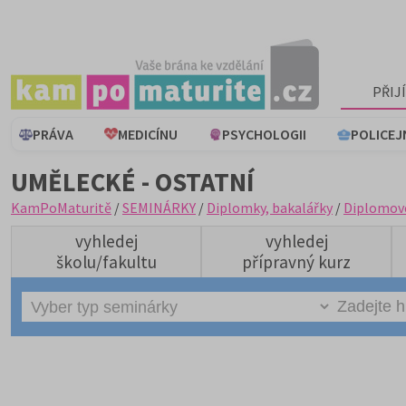
PŘIJ
PRÁVA
MEDICÍNU
PSYCHOLOGII
POLICEJ
UMĚLECKÉ - OSTATNÍ
KamPoMaturitě
/
SEMINÁRKY
/
Diplomky, bakalářky
/
Diplomov
vyhledej
vyhledej
školu/fakultu
přípravný kurz