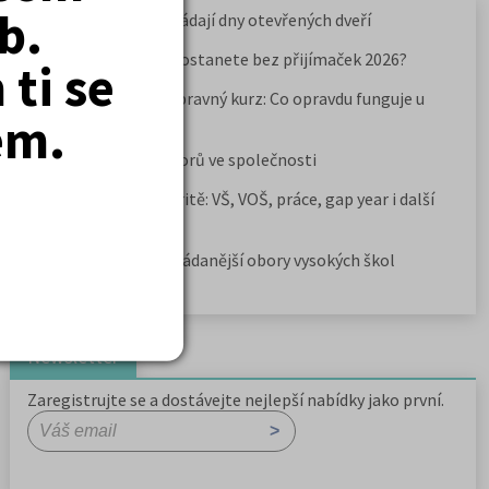
b.
Kdy vysoké školy pořádají dny otevřených dveří
Na které fakulty se dostanete bez přijímaček 2026?
ti se
Samostudium vs. přípravný kurz: Co opravdu funguje u
em.
přijímaček na VŠ?
Prestiž a vnímání oborů ve společnosti
Rozcestník po maturitě: VŠ, VOŠ, práce, gap year i další
možnosti
Jak se dostat na nejžádanější obory vysokých škol
Newsletter
Zaregistrujte se a dostávejte nejlepší nabídky jako první.