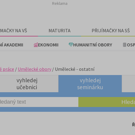
Reklama
ÍMAČKY NA VŠ
MATURITA
PŘIJÍMAČKY NA SŠ
NÍ AKADEMII
EKONOMII
HUMANITNÍ OBORY
OSP
é práce
/
Umělecké obory
/ Umělecké - ostatní
vyhledej
vyhledej
učebnici
seminárku
Ř