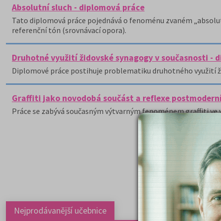
Absolutní sluch - diplomová práce
Tato diplomová práce pojednává o fenoménu zvaném „absolutní 
referenční tón (srovnávací opora).
Druhotné využití židovské synagogy v současnosti - 
Diplomové práce postihuje problematiku druhotného využití ži
Graffiti jako novodobá součást a reflexe postmoderní
Práce se zabývá současným výtvarným fenoménem graffiti ve 
Nejprodávanější učebnice