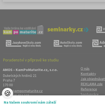
elegie
Poradenství v přípravě ke studiu
O nás
AMOS – KamPoMaturite.cz, s.r.o.
Kontakty
Dukelských hrdinů 21
Jak objednávat
Praha 7
REKLAMA zde
170 00
Reference
info@kampomaturite.cz
🍪
Spolupráce
+420 606 411 115
Registrace
/
Lo
Na Vašem soukromí nám záleží
Zásady zpraco