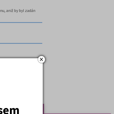
u, aniž by byl zadán
×
em nalezeno položek:
3
)
jsem
Nejčtenější články