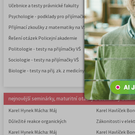
Učebnice a testy právnické fakulty
Psychologie - podklady pro přijímačky
Přijímací zkoušky z matematiky na VŠE Praha
Řešení otázek Policejní akademie
Politologie - testy na přijímačky VŠ
Sociologie - testy na přijímačky VŠ
Biologie - testy na přij. zk. z medicíny
nejnovější seminárky, maturitní otázky a čtenářsky deník
Karel Hynek Mácha: Máj
Karel Havlíček Bor
elegie
Důležité reakce organických
Zákonitosti v elek
sloučenin a jejich význam
Karel Hynek Mácha: Máj
Karel Havlíček Bor