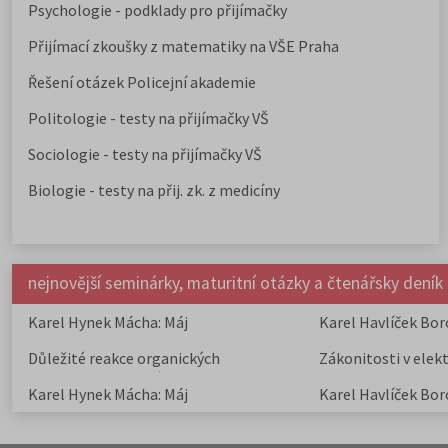
Psychologie - podklady pro přijímačky
Přijímací zkoušky z matematiky na VŠE Praha
Řešení otázek Policejní akademie
Politologie - testy na přijímačky VŠ
Sociologie - testy na přijímačky VŠ
Biologie - testy na přij. zk. z medicíny
nejnovější seminárky, maturitní otázky a čtenářsky deník
Karel Hynek Mácha: Máj
Karel Havlíček Bor
elegie
Důležité reakce organických
Zákonitosti v elek
sloučenin a jejich význam
Karel Hynek Mácha: Máj
Karel Havlíček Bor
elegie