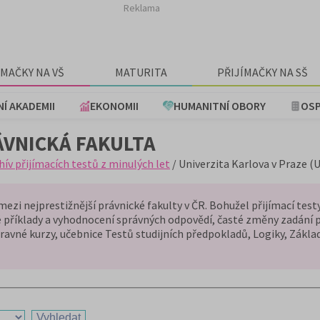
Reklama
ÍMAČKY NA VŠ
MATURITA
PŘIJÍMAČKY NA SŠ
NÍ AKADEMII
EKONOMII
HUMANITNÍ OBORY
OSP
ÁVNICKÁ FAKULTA
hív přijímacích testů z minulých let
/ Univerzita Karlova v Praze (
mezi nejprestižnější právnické fakulty v ČR. Bohužel přijímací test
é příklady a vyhodnocení správných odpovědí, časté změny zadání p
ípravné kurzy, učebnice Testů studijních předpokladů, Logiky, Zákla