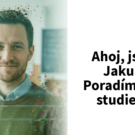
ulta - Přijímací test Univerzity Karlovy pro rok 2003/20
macím zkouškám právnické fakulty, pro akademický rok 2003/2004.
Ahoj, 
 Chyby v otázkách logiky - sylogismy PF Univerzity Karlo
Jaku
kouškám na právnickou fakultu.
Poradím 
studi
kulta - Přijímací test PF Univerzity Karlovy 2000/2001 II.
led II.