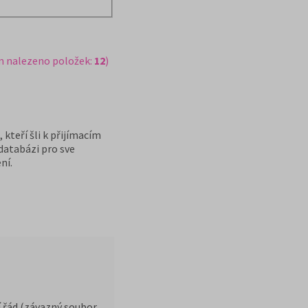
m nalezeno položek:
12
)
kteří šli k přijímacím
databázi pro sve
ní.
í řád (závazný soubor