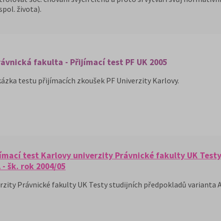
pol. života).
ávnická fakulta - Přijímací test PF UK 2005
ázka testu přijímacích zkoušek PF Univerzity Karlovy.
jímací test Karlovy univerzity Právnické fakulty UK Testy
- šk. rok 2004/05
erzity Právnické fakulty UK Testy studijních předpokladů varianta A