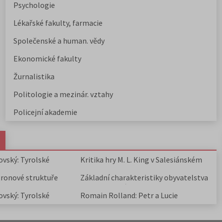
Psychologie
Lékařské fakulty, farmacie
Společenské a human. vědy
Ekonomické fakulty
Žurnalistika
Politologie a mezinár. vztahy
Policejní akademie
ovský: Tyrolské
Kritika hry M. L. King v Salesiánském
divadle
tronové struktuře
Základní charakteristiky obyvatelstva
a geografie sídel
ovský: Tyrolské
Romain Rolland: Petr a Lucie