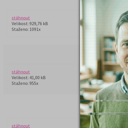
Právnická fak
Otázky k příji
stáhnout
Velikost: 929,76 kB
Staženo: 1091x
Právnická fakulta -
Otázky k příjímacím z
stáhnout
Velikost: 41,00 kB
Staženo: 955x
Právnická fa
Všeobecný přeh
stáhnout