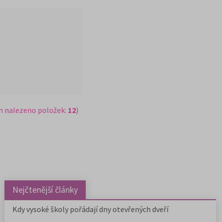
m nalezeno položek:
12
)
Nejčtenější články
Kdy vysoké školy pořádají dny otevřených dveří