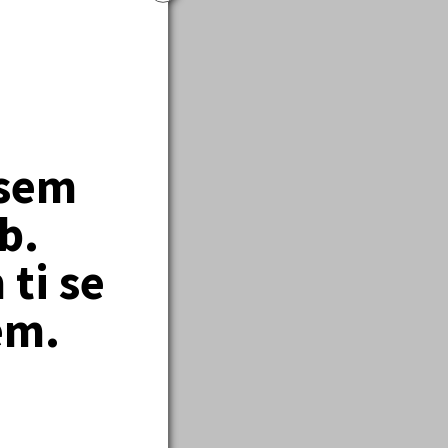
04
jsem
vy 2004
b.
ti se
em.