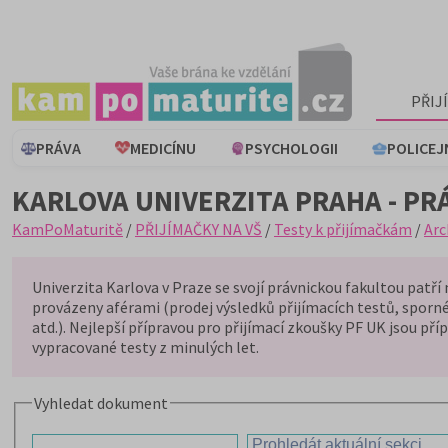
PŘIJ
PRÁVA
MEDICÍNU
PSYCHOLOGII
POLICEJ
KARLOVA UNIVERZITA PRAHA - PR
KamPoMaturitě
/
PŘIJÍMAČKY NA VŠ
/
Testy k přijímačkám
/
Arc
Univerzita Karlova v Praze se svojí právnickou fakultou patří 
provázeny aférami (prodej výsledků přijímacích testů, sporn
atd.). Nejlepší přípravou pro přijímací zkoušky PF UK jsou př
vypracované testy z minulých let.
Vyhledat dokument