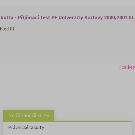
kulta - Přijímací test PF Univerzity Karlovy 2000/2001 III.
led III.
( celke
Nejžádanější kurzy
Právnické fakulty