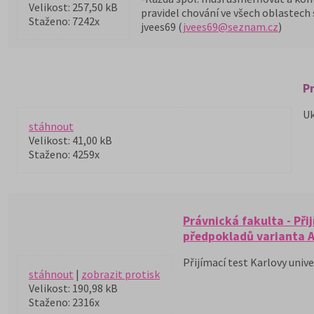
Velikost: 257,50 kB
pravidel chování ve všech oblastech s
Staženo: 7242x
jvees69 (
jvees69@seznam.cz
)
Pr
Uk
stáhnout
Velikost: 41,00 kB
Staženo: 4259x
Právnická fakulta - Při
předpokladů varianta A 
Přijímací test Karlovy univ
stáhnout
|
zobrazit protisk
Velikost: 190,98 kB
Staženo: 2316x