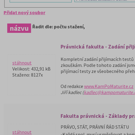
Přidat nový soubor
názvu
Řadit dle: počtu stažení,
Právnická fakulta - Zadání při
Kompletní zadání přijímacích testů P
stáhnout
zkouškám. Podle tohoto zadání jsme v
Velikost: 432,91 kB
přijímací testy ze všeobecného přehl
Staženo: 8127x
Od redakce
www.KamPoMaturite.cz
Jiří kadlec (
kadlec@kampomaturite.
Fakulta právnická - Základy p
PRÁVO, STÁT, PRÁVNÍ ŘÁD STÁTU
stáhnout
-Každá spol. musí usměrňovat a kontr