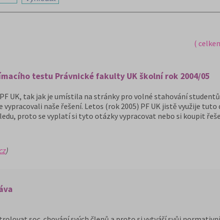
( celke
jímacího testu Právnické fakulty UK školní rok 2004/05
F UK, tak jak je umístila na stránky pro volné stahování studentů, 
ypracovali naše řešení. Letos (rok 2005) PF UK jistě využije tuto 
edu, proto se vyplatí si tyto otázky vypracovat nebo si koupit řeše
cz
)
ráva
olovat soc. chování svých členů a proto si vytváří svůj normativn