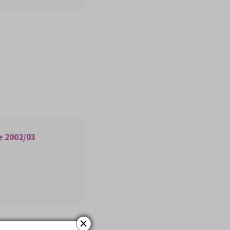
e 2002/03
×