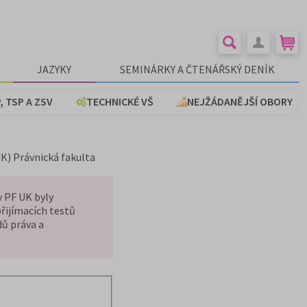
JAZYKY
SEMINÁRKY A ČTENÁŘSKÝ DENÍK
, TSP A ZSV
TECHNICKÉ VŠ
NEJŽÁDANĚJŠÍ OBORY
UK) Právnická fakulta
y PF UK byly
řijímacích testů
dů práva a