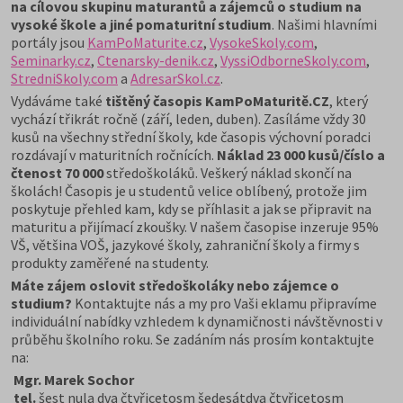
na cílovou skupinu maturantů a zájemců o studium na
vysoké škole a jiné pomaturitní studium
. Našimi hlavními
portály jsou
KamPoMaturite.cz
,
VysokeSkoly.com
,
Seminarky.cz
,
Ctenarsky-denik.cz
,
VyssiOdborneSkoly.com
,
StredniSkoly.com
a
AdresarSkol.cz
.
Vydáváme také
tištěný časopis KamPoMaturitě.CZ
, který
vychází třikrát ročně (září, leden, duben). Zasíláme vždy 30
kusů na všechny střední školy, kde časopis výchovní poradci
rozdávají v maturitních ročnících.
Náklad 23 000 kusů/číslo a
čtenost 70 000
středoškoláků. Veškerý náklad skončí na
školách! Časopis je u studentů velice oblíbený, protože jim
poskytuje přehled kam, kdy se příhlasit a jak se připravit na
maturitu a přijímací zkoušky. V našem časopise inzeruje 95%
VŠ, většina VOŠ, jazykové školy, zahraniční školy a firmy s
produkty zaměřené na studenty.
Máte zájem oslovit středoškoláky nebo zájemce o
studium?
Kontaktujte nás a my pro Vaši eklamu připravíme
individuální nabídky vzhledem k dynamičnosti návštěvnosti v
průběhu školního roku. Se zadáním nás prosím kontaktujte
na:
Mgr. Marek Sochor
tel.
šest nula dva čtyřicetosm šedesátdva čtyřicetosm