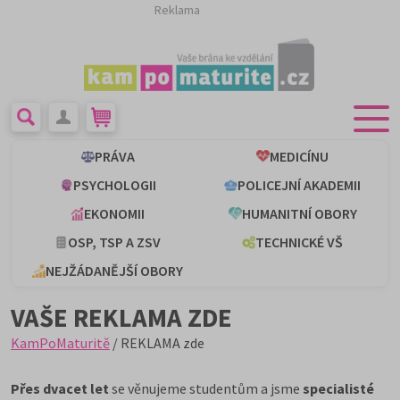
Reklama
PRÁVA
MEDICÍNU
PSYCHOLOGII
POLICEJNÍ AKADEMII
EKONOMII
HUMANITNÍ OBORY
OSP, TSP A ZSV
TECHNICKÉ VŠ
NEJŽÁDANĚJŠÍ OBORY
VAŠE REKLAMA ZDE
KamPoMaturitě
/ REKLAMA zde
Přes dvacet let
se věnujeme studentům a jsme
specialisté