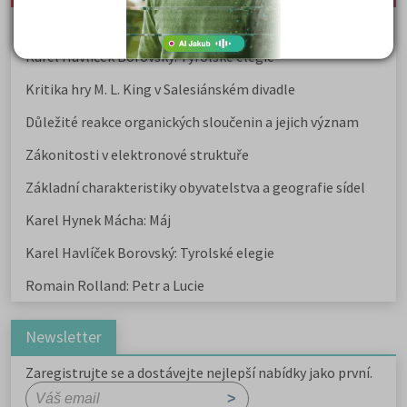
Karel Hynek Mácha: Máj
Karel Havlíček Borovský: Tyrolské elegie
Kritika hry M. L. King v Salesiánském divadle
Důležité reakce organických sloučenin a jejich význam
Zákonitosti v elektronové struktuře
Základní charakteristiky obyvatelstva a geografie sídel
Karel Hynek Mácha: Máj
Karel Havlíček Borovský: Tyrolské elegie
Romain Rolland: Petr a Lucie
Newsletter
Zaregistrujte se a dostávejte nejlepší nabídky jako první.