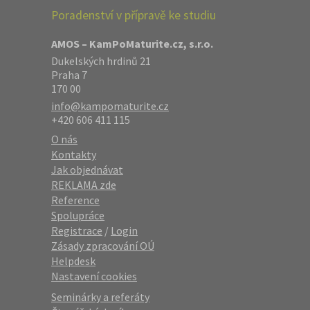
Poradenství v přípravě ke studiu
AMOS – KamPoMaturite.cz, s.r.o.
Dukelských hrdinů 21
Praha 7
170 00
info@kampomaturite.cz
+420 606 411 115
O nás
Kontakty
Jak objednávat
REKLAMA zde
Reference
Spolupráce
Registrace
/
Login
Zásady zpracování OÚ
Helpdesk
Nastavení cookies
Seminárky a referáty