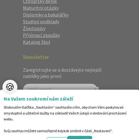
Čtenářský deník
Maturitní otázky
Diplomky a bakalářky
Studijní podklady
Životopisy
Přijímací zkoušky
Katalog škol
Newsletter
Zaregistrujte se a dostávejte nejlepší
nabídky jako první.
🍪
Na Vašem soukromí nám záleží
Stisknutím tlačítka „Souhlasím“ souhlasíte s tím, abychom Vám poskytovali
smysluplné a užitečné služby na základě Vašich údajů o sledování procházení
webu.
Svůj souhlas můžete samozřejmě kdykoli změnit v části „Nastavení“.
©1998-2026 Centrum vzdělávání AMOS. Vytvořilo ANAWE.