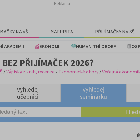
Reklama
ÍMAČKY NA VŠ
MATURITA
PŘIJÍMAČKY NA SŠ
NÍ AKADEMII
EKONOMII
HUMANITNÍ OBORY
OSP
 BEZ PŘIJÍMAČEK 2026?
Š
/
Výpisky z knih, recenze
/
Ekonomické obory
/
Veřejná ekonomi
vyhledej
vyhledej
učebnici
seminárku
Ř