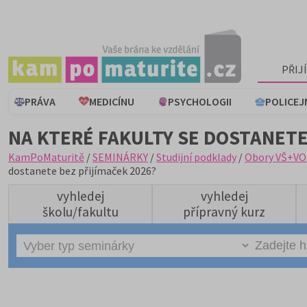
PŘIJ
PRÁVA
MEDICÍNU
PSYCHOLOGII
POLICEJ
NA KTERÉ FAKULTY SE DOSTANETE
KamPoMaturitě
/
SEMINÁRKY
/
Studijní podklady
/
Obory VŠ+VO
dostanete bez přijímaček 2026?
vyhledej
vyhledej
školu/fakultu
přípravný kurz