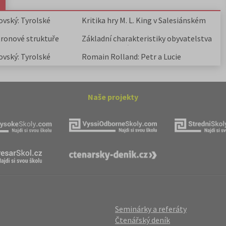
ovský: Tyrolské
Kritika hry M. L. King v Salesiánském
divadle
tronové struktuře
Základní charakteristiky obyvatelstva
a geografie sídel
ovský: Tyrolské
Romain Rolland: Petr a Lucie
Naše projekty
Seminárky a referáty
Čtenářský deník