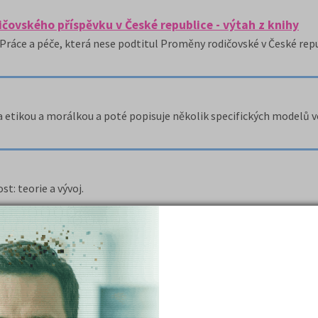
ičovského příspěvku v České republice - výtah z knihy
Práce a péče, která nese podtitul Proměny rodičovské v České rep
a etikou a morálkou a poté popisuje několik specifických modelů v
: teorie a vývoj.
omunitární politiky)
politikami EU, které mají komunitární charakter.
( celk