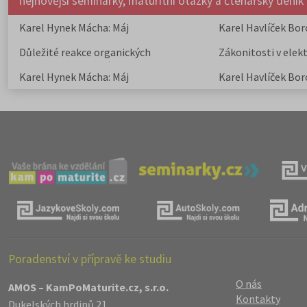
nejnovější seminárky, maturitní otázky a čtenářsky deník
Karel Hynek Mácha: Máj
Karel Havlíček Bor
elegie
Důležité reakce organických
Zákonitosti v elek
sloučenin a jejich význam
Karel Hynek Mácha: Máj
Karel Havlíček Bor
elegie
Poradenství v přípravě ke studiu
O nás
AMOS – KamPoMaturite.cz, s.r.o.
Kontakty
Dukelských hrdinů 21