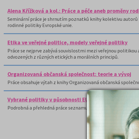
Alena Křížková a kol.: Práce a péče aneb proměny rod
Seminární práce je shrnutím poznatků knihy kolektivu autorů 
rodinné politiky Evropské unie.
Etika ve veřejné politice, modely veřejné politiky
Práce se nejprve zabývá souvislostmi mezi veřejnou politikou 
odvozených z různých etických a morálních principů.
Organizovaná občanská společnost: teorie a vývoj
Práce obsahuje výtah z knihy Organizovaná občanská společnost
Vybrané politiky v působnosti EU i členských států (k
Podrobná a přehledná práce seznamuje s vybranými veřejnými 