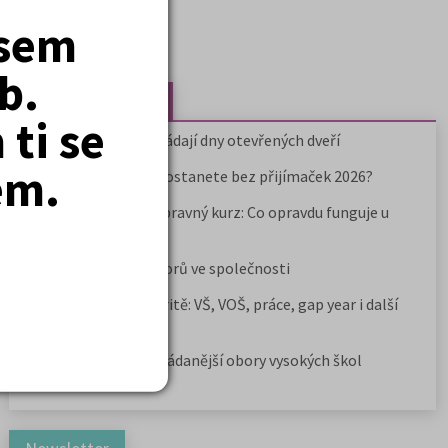
jsem
b.
Nejčtenější články
ti se
Kdy vysoké školy pořádají dny otevřených dveří
em.
Na které fakulty se dostanete bez přijímaček 2026?
Samostudium vs. přípravný kurz: Co opravdu funguje u
přijímaček na VŠ?
Prestiž a vnímání oborů ve společnosti
Rozcestník po maturitě: VŠ, VOŠ, práce, gap year i další
možnosti
Jak se dostat na nejžádanější obory vysokých škol