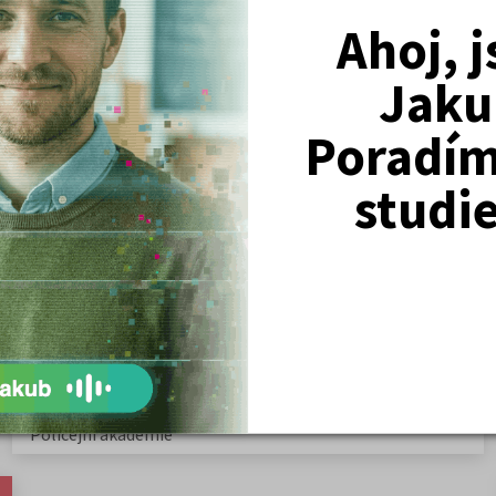
Ahoj, 
Jaku
Nejžádanější kurzy
Poradím 
Právnické fakulty
studi
Psychologie
Lékařské fakulty, farmacie
Společenské a human. vědy
Ekonomické fakulty
Žurnalistika
Politologie a mezinár. vztahy
Policejní akademie