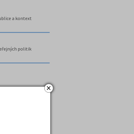
ublice a kontext
eřejných politik
×
em nalezeno položek:
4
)