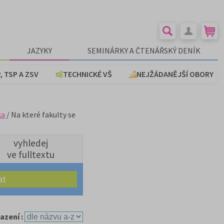
JAZYKY
SEMINÁRKY A ČTENÁŘSKÝ DENÍK
, TSP A ZSV
TECHNICKÉ VŠ
NEJŽÁDANĚJŠÍ OBORY
ka
/ Na které fakulty se
vyhledej
ve fulltextu
azení :