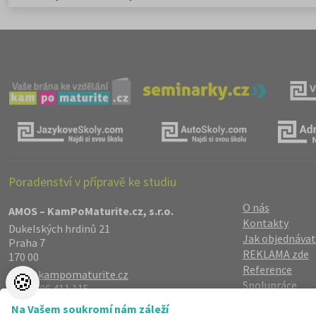
elegie
Poradenství v přípravě ke studiu
O nás
AMOS – KamPoMaturite.cz, s.r.o.
Kontakty
Dukelských hrdinů 21
Jak objednávat
Praha 7
REKLAMA zde
170 00
Reference
info@kampomaturite.cz
🍪
Spolupráce
+420 606 411 115
Registrace
/
Lo
Na Vašem soukromí nám záleží
Zásady zpraco