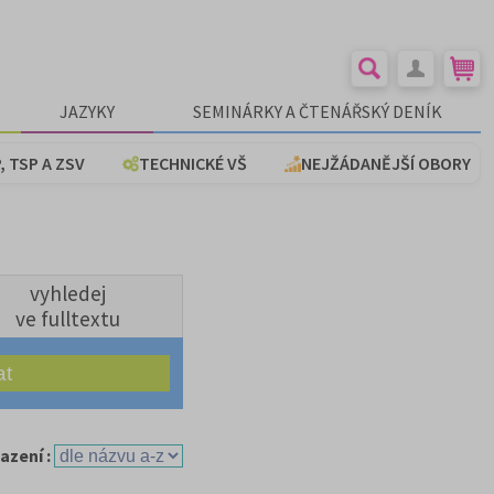
JAZYKY
SEMINÁRKY A ČTENÁŘSKÝ DENÍK
, TSP A ZSV
TECHNICKÉ VŠ
NEJŽÁDANĚJŠÍ OBORY
vyhledej
ve fulltextu
azení :