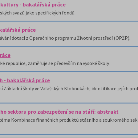
 kultury - bakalářská práce
kých svazů jako specifických fondů.
kalářská práce
ávání dotací z Operačního programu Životní prostředí (OPŽP).
práce
ské republice, zaměřuje se především na vysoké školy.
h - bakalářská práce
í Základní školy ve Valašských Kloboukách, identifikace jejích p
o sektoru pro zabezpečení se na stáří: abstrakt
na téma Kombinace finančních produktů státního a soukromého sek