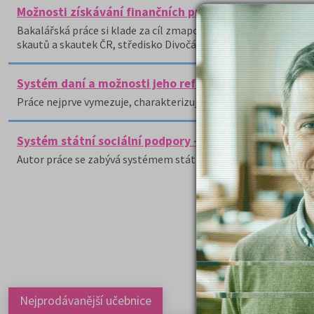
Možnosti získávání finančních prostředků vybrané ne
Bakalářská práce si klade za cíl zmapovat možnosti získání a 
skautů a skautek ČR, středisko Divočáci Jihlava.
Systém daní a možnosti jeho reformy - bakalářská p
Práce nejprve vymezuje, charakterizuje daně a popisuje histori
Systém státní sociální podpory - rodičovský příspěve
Autor práce se zabývá systémem státní sociální podpory se z
Nejprodávanější učebnice