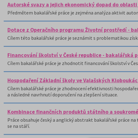
Autorské svazy a jejich ekonomický dopad do oblasti
Předmětem bakalářské práce je zejména analýza aktivit autors
Dotace z Operačního programu Životní prostředí - ba
Cílem této bakalářské práce je seznámit s problematikou získ
Financování školství v České republice - bakalářská 
Cílem bakalářské práce je zhodnotit financování školství v Če
Hospodaření Základní školy ve Valašských Kloboukác
Cílem bakalářské práce je zhodnocení efektivnosti hospodařen
a následné navrhnutí doporučení na zlepšení situace.
Kombinace finančních produktů státního a soukroméh
Práce obsahuje český a anglický abstrakt bakalářské práce 
se na stáří.