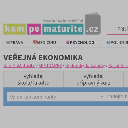
PŘIJ
PRÁVA
MEDICÍNU
PSYCHOLOGII
POLICEJ
VEŘEJNÁ EKONOMIKA
KamPoMaturitě
/
SEMINÁRKY
/
Diplomky, bakalářky
/
Bakalářsk
vyhledej
vyhledej
školu/fakultu
přípravný kurz