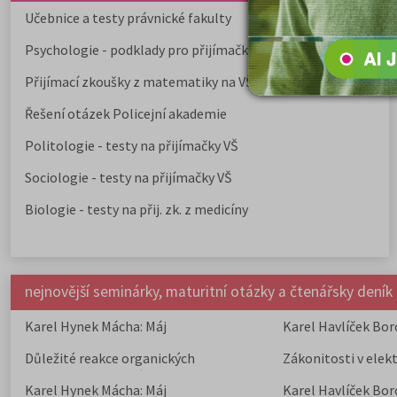
Učebnice a testy právnické fakulty
Psychologie - podklady pro přijímačky
Přijímací zkoušky z matematiky na VŠE Praha
Řešení otázek Policejní akademie
Politologie - testy na přijímačky VŠ
Sociologie - testy na přijímačky VŠ
Biologie - testy na přij. zk. z medicíny
nejnovější seminárky, maturitní otázky a čtenářsky deník
Karel Hynek Mácha: Máj
Karel Havlíček Bor
elegie
Důležité reakce organických
Zákonitosti v elek
sloučenin a jejich význam
Karel Hynek Mácha: Máj
Karel Havlíček Bor