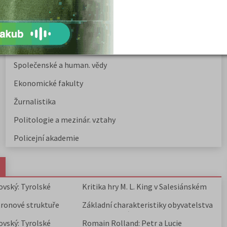
Právnické fakulty
Psychologie
Lékařské fakulty, farmacie
Společenské a human. vědy
Ekonomické fakulty
Žurnalistika
Politologie a mezinár. vztahy
Policejní akademie
ovský: Tyrolské
Kritika hry M. L. King v Salesiánském
divadle
tronové struktuře
Základní charakteristiky obyvatelstva
a geografie sídel
ovský: Tyrolské
Romain Rolland: Petr a Lucie