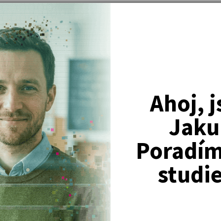
státní neziskové organizace - bakalářská práce
využití finančních prostředků pro účely nestátní neziskové organiz
ráce
cký vývoj daňových teorií.
Ahoj, 
k
aměřením na rodičovský příspěvek.
Jaku
( celk
Poradím 
studi
Nejžádanější kurzy