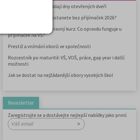
Kdy vysoké školy pořádají dny otevřených dveří
Na které fakulty se dostanete bez přijímaček 2026?
Samostudium vs. přípravný kurz: Co opravdu funguje u
přijímaček na VŠ?
Prestiž a vnímání oborů ve společnosti
Rozcestník po maturitě: VŠ, VOŠ, práce, gap year i další
možnosti
Jak se dostat na nejžádanější obory vysokých škol
Newsletter
Zaregistrujte se a dostávejte nejlepší nabídky jako první.