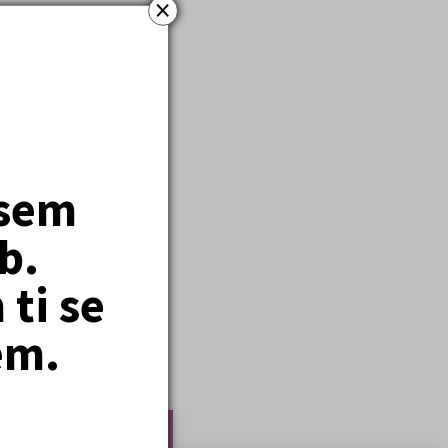
×
ace Junák – svaz
jsem
b.
em nalezeno položek:
8
)
ti se
em.
Nejčtenější články