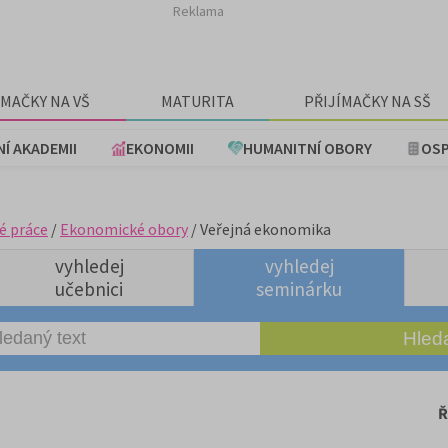
Reklama
ÍMAČKY NA VŠ
MATURITA
PŘIJÍMAČKY NA SŠ
NÍ AKADEMII
EKONOMII
HUMANITNÍ OBORY
OSP
é práce
/
Ekonomické obory
/ Veřejná ekonomika
vyhledej
vyhledej
učebnici
seminárku
Ř