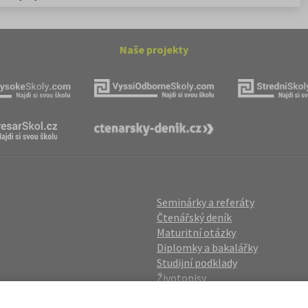
Naše projekty
Seminárky a referáty
Čtenářský deník
Maturitní otázky
Diplomky a bakalářky
Studijní podklady
Životopisy
gin
Přijímací zkoušky
vání OÚ
Katalog škol