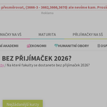
 přesměrovat, (3666-3 - 3662,3666,3670) ale nevíme kam. Pros
Reklama
ÍMAČKY NA VŠ
MATURITA
PŘIJÍMAČKY NA SŠ
NÍ AKADEMII
EKONOMII
HUMANITNÍ OBORY
OSP
 BEZ PŘIJÍMAČEK 2026?
lty
/ Na které fakulty se dostanete bez přijímaček 2026?
Nejžádanější kurzy