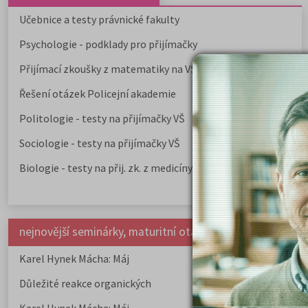
Učebnice a testy právnické fakulty
Psychologie - podklady pro přijímačky
Přijímací zkoušky z matematiky na VŠE Praha
Řešení otázek Policejní akademie
Politologie - testy na přijímačky VŠ
Sociologie - testy na přijímačky VŠ
Biologie - testy na přij. zk. z medicíny
nejnovější seminárky, maturitní otázky a čtenářsky deník
Karel Hynek Mácha: Máj
Karel Havlíček Bor
elegie
Důležité reakce organických
Zákonitosti v elek
sloučenin a jejich význam