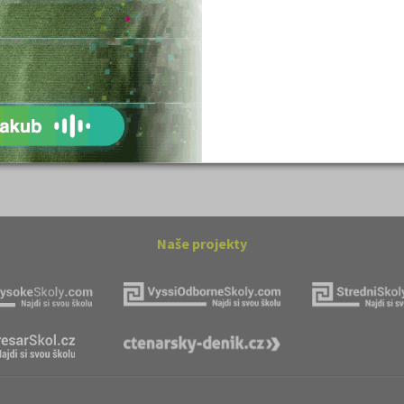
ovský: Tyrolské
Romain Rolland: Petr a Lucie
Naše projekty