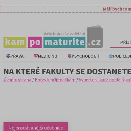
Měli bychcom
PŘIJ
PRÁVA
MEDICÍNU
PSYCHOLOGII
POLICEJ
NA KTERÉ FAKULTY SE DOSTANETE
Úvodní strana
/
Kurzy k přijímačkám
/
Vyberte si kurz podle faku
Nejprodávanější učebnice