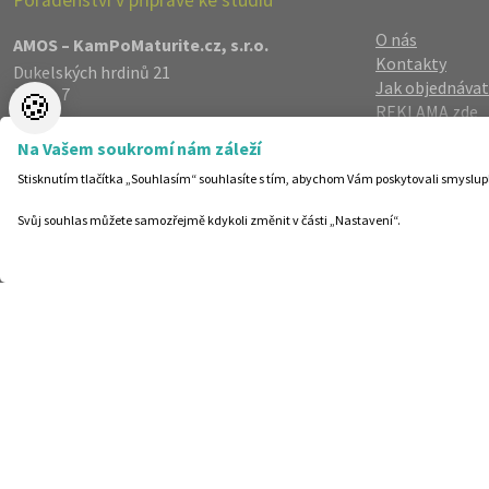
O nás
AMOS – KamPoMaturite.cz, s.r.o.
Kontakty
Dukelských hrdinů 21
Jak objednávat
Praha 7
🍪
REKLAMA zde
170 00
Reference
info@kampomaturite.cz
Na Vašem soukromí nám záleží
Spolupráce
+420 606 411 115
Stisknutím tlačítka „Souhlasím“ souhlasíte s tím, abychom Vám poskytovali smyslup
Registrace
/
Lo
Zásady zpraco
Svůj souhlas můžete samozřejmě kdykoli změnit v části „Nastavení“.
Helpdesk
Nastavení cook
©19