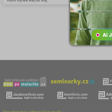
Karel Hynek Mácha: Máj
Karel Havlíček Bor
elegie
Poradenství v přípravě ke studiu