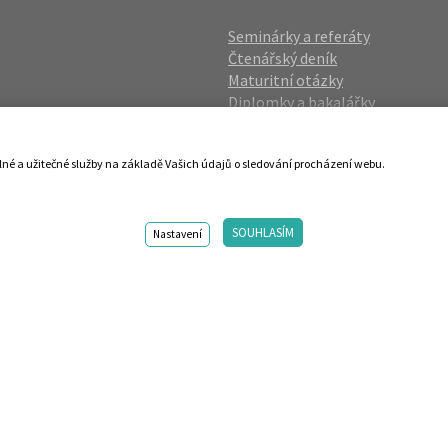
Seminárky a referáty
Čtenářský deník
Maturitní otázky
Diplomky a bakalářky
Studijní podklady
Životopisy
lné a užitečné služby na základě Vašich údajů o sledování procházení webu.
gin
Přijímací zkoušky
vání OÚ
Katalog škol
SOUHLASÍM
ies
Nastavení
98-2026 Centrum vzdělávání AMOS. Vytvořilo ANAWE. Design by s