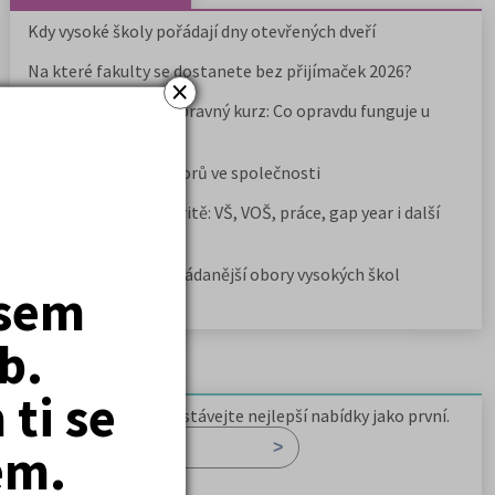
Kdy vysoké školy pořádají dny otevřených dveří
Na které fakulty se dostanete bez přijímaček 2026?
×
Samostudium vs. přípravný kurz: Co opravdu funguje u
přijímaček na VŠ?
Prestiž a vnímání oborů ve společnosti
Rozcestník po maturitě: VŠ, VOŠ, práce, gap year i další
možnosti
Jak se dostat na nejžádanější obory vysokých škol
jsem
b.
Newsletter
ti se
Zaregistrujte se a dostávejte nejlepší nabídky jako první.
em.