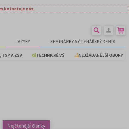
ím kotnatuje nás.
JAZYKY
SEMINÁRKY A ČTENÁŘSKÝ DENÍK
, TSP A ZSV
TECHNICKÉ VŠ
NEJŽÁDANĚJŠÍ OBORY
Nejčtenější články