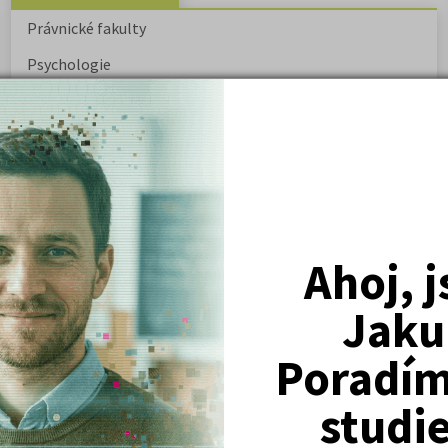
Právnické fakulty
Psychologie
Lékařské fakulty, farmacie
Společenské a human. vědy
Ekonomické fakulty
Žurnalistika
Politologie a mezinár. vztahy
Ahoj, 
Policejní akademie
Jaku
Poradím 
ovský: Tyrolské
Kritika hry M. L. King v Salesiánském
divadle
studi
tronové struktuře
Základní charakteristiky obyvatelstva
a geografie sídel