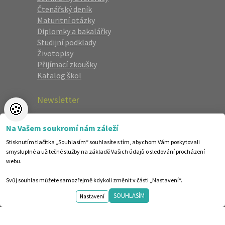
Čtenářský deník
Maturitní otázky
Diplomky a bakalářky
Studijní podklady
Životopisy
Přijímací zkoušky
Katalog škol
Newsletter
🍪
Zaregistrujte se a dostávejte nejlepší
Na Vašem soukromí nám záleží
nabídky jako první.
Stisknutím tlačítka „Souhlasím“ souhlasíte s tím, abychom Vám poskytovali
smysluplné a užitečné služby na základě Vašich údajů o sledování procházení
webu.
Svůj souhlas můžete samozřejmě kdykoli změnit v části „Nastavení“.
SOUHLASÍM
Nastavení
©1998-2026 Centrum vzdělávání AMOS. Vytvořilo ANAWE.