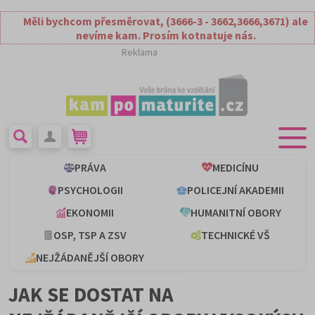
Měli bychcom přesměrovat, (3666-3 - 3662,3666,3671) ale
nevíme kam. Prosím kotnatuje nás.
Reklama
PRÁVA
MEDICÍNU
PSYCHOLOGII
POLICEJNÍ AKADEMII
EKONOMII
HUMANITNÍ OBORY
OSP, TSP A ZSV
TECHNICKÉ VŠ
NEJŽÁDANĚJŠÍ OBORY
JAK SE DOSTAT NA