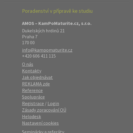
Poradenství v přípravě ke studiu
AMOS – KamPoMaturite.cz, s.r.o.
Dukelských hrdinů 21
Praha 7
170 00
info@kampomaturite.cz
+420 606 411 115
O nás
Kontakty
Jak objednávat
REKLAMA zde
Reference
Spolupráce
Registrace
/
Login
Zásady zpracování OÚ
Helpdesk
Nastavení cookies
Seminárky a referáty