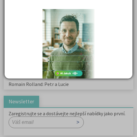
Karel Havlíček Borovský: Tyrolské elegie
Kritika hry M. L. King v Salesiánském divadle
Důležité reakce organických sloučenin a jejich význam
Zákonitosti v elektronové struktuře
Základní charakteristiky obyvatelstva a geografie sídel
Karel Hynek Mácha: Máj
Karel Havlíček Borovský: Tyrolské elegie
Romain Rolland: Petr a Lucie
Newsletter
Zaregistrujte se a dostávejte nejlepší nabídky jako první.