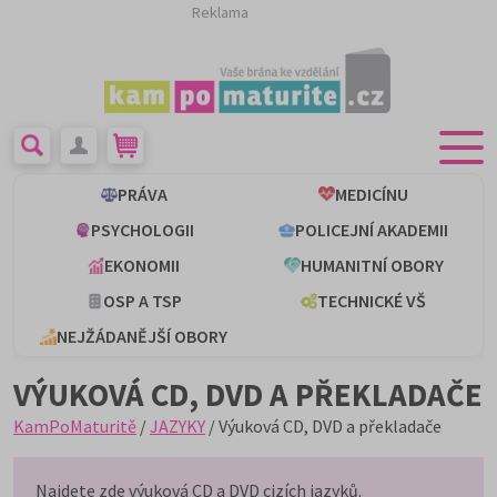
Reklama
PRÁVA
MEDICÍNU
PSYCHOLOGII
POLICEJNÍ AKADEMII
EKONOMII
HUMANITNÍ OBORY
OSP A TSP
TECHNICKÉ VŠ
NEJŽÁDANĚJŠÍ OBORY
VÝUKOVÁ CD, DVD A PŘEKLADAČE
KamPoMaturitě
/
JAZYKY
/ Výuková CD, DVD a překladače
Najdete zde výuková CD a DVD cizích jazyků.