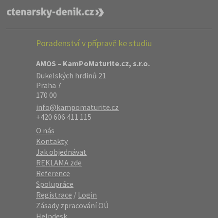
Poradenství v přípravě ke studiu
AMOS – KamPoMaturite.cz, s.r.o.
Dukelských hrdinů 21
Praha 7
170 00
info@kampomaturite.cz
+420 606 411 115
O nás
Kontakty
Jak objednávat
REKLAMA zde
Reference
Spolupráce
Registrace
/
Login
Zásady zpracování OÚ
Helpdesk