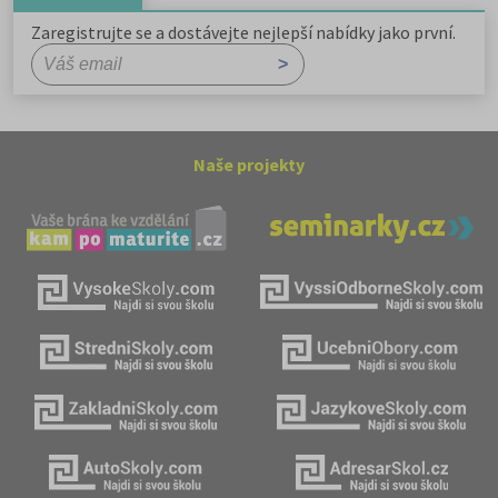
Zaregistrujte se a dostávejte nejlepší nabídky jako první.
Naše projekty