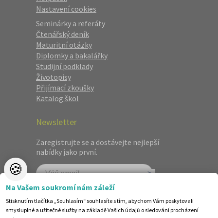
Nastavení cookies
Seminárky a referáty
Čtenářský deník
Maturitní otázky
Diplomky a bakalářky
Studijní podklady
Životopisy
Přijímací zkoušky
Katalog škol
Newsletter
Zaregistrujte se a dostávejte nejlepší
nabídky jako první.
🍪
Na Vašem soukromí nám záleží
Stisknutím tlačítka „Souhlasím“ souhlasíte s tím, abychom Vám poskytovali
smysluplné a užitečné služby na základě Vašich údajů o sledování procházení