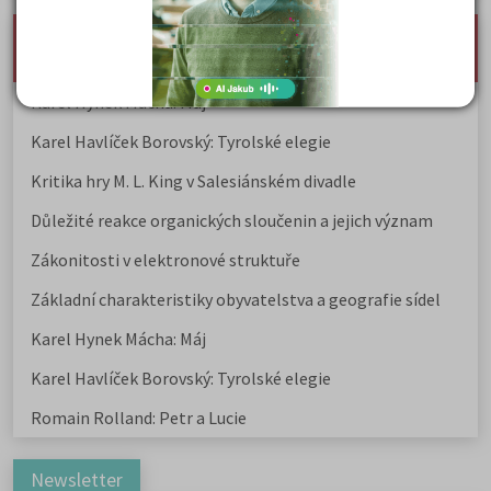
nejnovější seminárky, maturitní otázky a čtenářsky
deník
Karel Hynek Mácha: Máj
Karel Havlíček Borovský: Tyrolské elegie
Kritika hry M. L. King v Salesiánském divadle
Důležité reakce organických sloučenin a jejich význam
Zákonitosti v elektronové struktuře
Základní charakteristiky obyvatelstva a geografie sídel
Karel Hynek Mácha: Máj
Karel Havlíček Borovský: Tyrolské elegie
Romain Rolland: Petr a Lucie
Newsletter