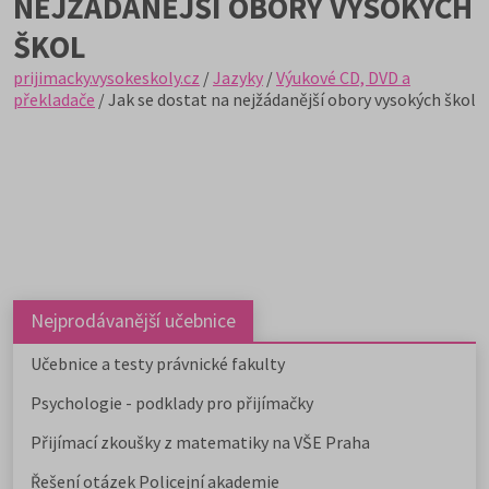
NEJŽÁDANĚJŠÍ OBORY VYSOKÝCH
ŠKOL
prijimacky.vysokeskoly.cz
/
Jazyky
/
Výukové CD, DVD a
překladače
/ Jak se dostat na nejžádanější obory vysokých škol
Nejprodávanější učebnice
Učebnice a testy právnické fakulty
Psychologie - podklady pro přijímačky
Přijímací zkoušky z matematiky na VŠE Praha
Řešení otázek Policejní akademie