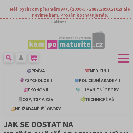
Měli bychcom přesměrovat, (2090-3 - 2087,2090,2102) ale
nevíme kam. Prosím kotnatuje nás.
Reklama
PRÁVA
MEDICÍNU
PSYCHOLOGII
POLICEJNÍ AKADEMII
EKONOMII
HUMANITNÍ OBORY
OSP, TSP A ZSV
TECHNICKÉ VŠ
NEJŽÁDANĚJŠÍ OBORY
JAK SE DOSTAT NA