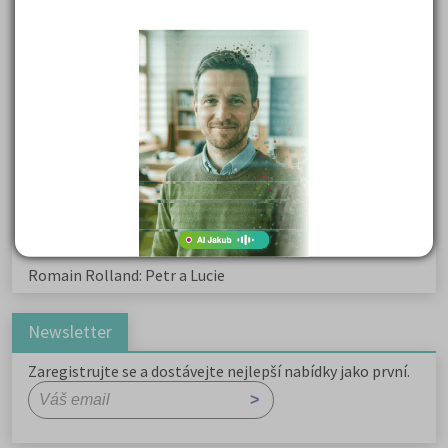
Karel Havlíček Borovský: Tyrolské elegie
Kritika hry M. L. King v Salesiánském divadle
Důležité reakce organických sloučenin a jejich význam
Zákonitosti v elektronové struktuře
Základní charakteristiky obyvatelstva a geografie sídel
Karel Hynek Mácha: Máj
Karel Havlíček Borovský: Tyrolské elegie
Romain Rolland: Petr a Lucie
Newsletter
Zaregistrujte se a dostávejte nejlepší nabídky jako první.