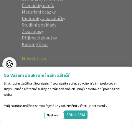
Čtenářský deník
Maturitní otázky
Diplomky a bakalářky
Studijní podklady
Životopisy
Přijímací zkoušky
Katalog škol
Newsletter
🍪
Zaregistrujte se a dostávejte nejlepší
Na Vašem soukromí nám záleží
nabídky jako první.
Stisknutím tlačítka „Souhlasím“ souhlasíte s tím, abychom Vám poskytovali
smysluplné a užitečné služby na základě Vašich údajů o sledování procházení
webu.
Svůj souhlas můžete samozřejmě kdykoli změnit v části „Nastavení“.
SOUHLASÍM
Nastavení
©1998-2026 Centrum vzdělávání AMOS. Vytvořilo ANAWE.