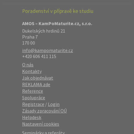
Poradenství v přípravě ke studiu
AMOS – KamPoMaturite.cz, s.r.o.
Dukelských hrdinů 21
Praha 7
170 00
info@kampomaturite.cz
+420 606 411 115
O nás
Kontakty
Jak objednávat
REKLAMA zde
Reference
Spolupráce
Registrace
/
Login
Zásady zpracování OÚ
Helpdesk
Nastavení cookies
Seminárky a referáty