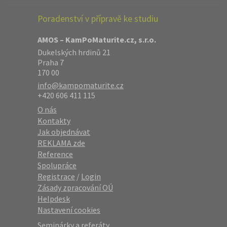
Poradenství v přípravě ke studiu
AMOS – KamPoMaturite.cz, s.r.o.
Dukelských hrdinů 21
Praha 7
170 00
info@kampomaturite.cz
+420 606 411 115
O nás
Kontakty
Jak objednávat
REKLAMA zde
Reference
Spolupráce
Registrace
/
Login
Zásady zpracování OÚ
Helpdesk
Nastavení cookies
Seminárky a referáty