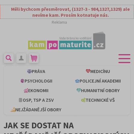
Měli bychcom přesměrovat, (1327-3 - 984,1327,1329) ale
nevíme kam. Prosím kotnatuje nás.
Reklama
PRÁVA
MEDICÍNU
PSYCHOLOGII
POLICEJNÍ AKADEMII
EKONOMII
HUMANITNÍ OBORY
OSP, TSP A ZSV
TECHNICKÉ VŠ
NEJŽÁDANĚJŠÍ OBORY
JAK SE DOSTAT NA