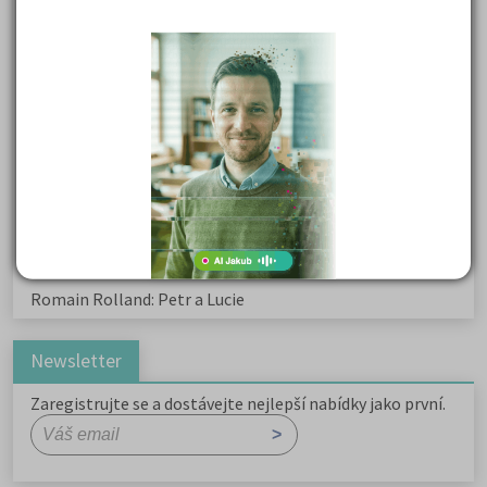
Karel Havlíček Borovský: Tyrolské elegie
Kritika hry M. L. King v Salesiánském divadle
Důležité reakce organických sloučenin a jejich význam
Zákonitosti v elektronové struktuře
Základní charakteristiky obyvatelstva a geografie sídel
Karel Hynek Mácha: Máj
Karel Havlíček Borovský: Tyrolské elegie
Romain Rolland: Petr a Lucie
Newsletter
Zaregistrujte se a dostávejte nejlepší nabídky jako první.