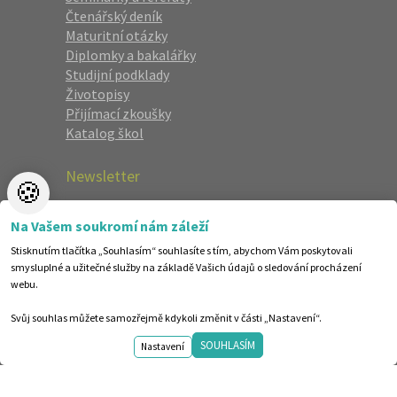
Čtenářský deník
Maturitní otázky
Diplomky a bakalářky
Studijní podklady
Životopisy
Přijímací zkoušky
Katalog škol
Newsletter
🍪
Zaregistrujte se a dostávejte nejlepší
Na Vašem soukromí nám záleží
nabídky jako první.
Stisknutím tlačítka „Souhlasím“ souhlasíte s tím, abychom Vám poskytovali
smysluplné a užitečné služby na základě Vašich údajů o sledování procházení
webu.
Svůj souhlas můžete samozřejmě kdykoli změnit v části „Nastavení“.
SOUHLASÍM
Nastavení
©1998-2026 Centrum vzdělávání AMOS. Vytvořilo ANAWE.