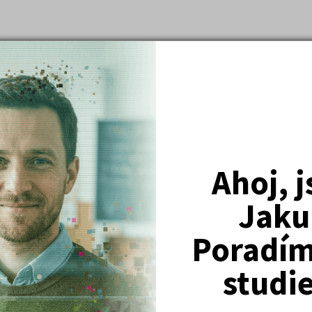
Nejžádanější kurzy
Právnické fakulty
Psychologie
Lékařské fakulty, farmacie
Společenské a human. vědy
Ahoj, 
Ekonomické fakulty
Jaku
Žurnalistika
Poradím 
Politologie a mezinár. vztahy
Policejní akademie
studi