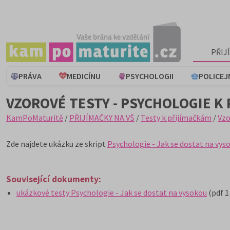
PŘIJ
PRÁVA
MEDICÍNU
PSYCHOLOGII
POLICEJ
VZOROVÉ TESTY - PSYCHOLOGIE K
KamPoMaturitě
/
PŘIJÍMAČKY NA VŠ
/
Testy k přijímačkám
/
Vzo
Zde najdete ukázku ze skript
Psychologie - Jak se dostat na vys
Související dokumenty:
ukázkové testy Psychologie - Jak se dostat na vysokou
(pdf 1