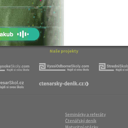
ovský: Tyrolské
Kritika hry M. L. King v Salesiánském
divadle
tronové struktuře
Základní charakteristiky obyvatelstva
a geografie sídel
ovský: Tyrolské
Romain Rolland: Petr a Lucie
Naše projekty
Seminárky a referáty
Čtenářský deník
Maturitní otázky