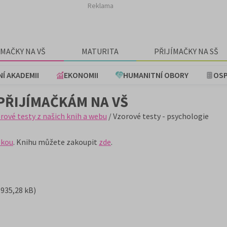
Reklama
ÍMAČKY NA VŠ
MATURITA
PŘIJÍMAČKY NA SŠ
NÍ AKADEMII
EKONOMII
HUMANITNÍ OBORY
OSP
 PŘIJÍMAČKÁM NA VŠ
rové testy z našich knih a webu
/ Vzorové testy - psychologie
okou
. Knihu můžete zakoupit
zde
.
 935,28 kB)