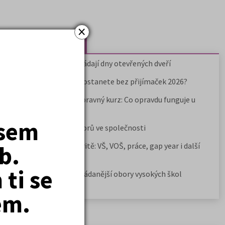
×
Nejčtenější články
Kdy vysoké školy pořádají dny otevřených dveří
Na které fakulty se dostanete bez přijímaček 2026?
Samostudium vs. přípravný kurz: Co opravdu funguje u
přijímaček na VŠ?
jsem
Prestiž a vnímání oborů ve společnosti
b.
Rozcestník po maturitě: VŠ, VOŠ, práce, gap year i další
možnosti
ti se
Jak se dostat na nejžádanější obory vysokých škol
em.
Newsletter