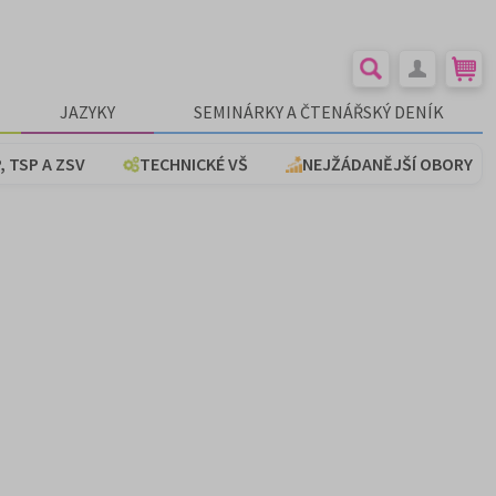
JAZYKY
SEMINÁRKY A ČTENÁŘSKÝ DENÍK
, TSP A ZSV
TECHNICKÉ VŠ
NEJŽÁDANĚJŠÍ OBORY