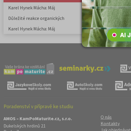
Karel Hynek Mácha: Máj
Karel Havlíček Bor
elegie
Důležité reakce organických
Zákonitosti v elek
sloučenin a jejich význam
Karel Hynek Mácha: Máj
Karel Havlíček Bor
elegie
Poradenství v přípravě ke studiu
O nás
AMOS – KamPoMaturite.cz, s.r.o.
Kontakty
Dukelských hrdinů 21
Jak objednávat