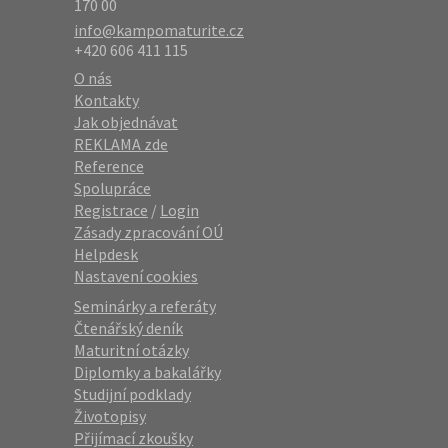
170 00
info@kampomaturite.cz
+420 606 411 115
O nás
Kontakty
Jak objednávat
REKLAMA zde
Reference
Spolupráce
Registrace
/
Login
Zásady zpracování OÚ
Helpdesk
Nastavení cookies
Seminárky a referáty
Čtenářský deník
Maturitní otázky
Diplomky a bakalářky
Studijní podklady
Životopisy
Přijímací zkoušky