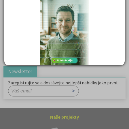
Důležité reakce organických sloučenin a jejich význam
Zákonitosti v elektronové struktuře
Základní charakteristiky obyvatelstva a geografie sídel
Karel Hynek Mácha: Máj
Karel Havlíček Borovský: Tyrolské elegie
Romain Rolland: Petr a Lucie
Newsletter
Zaregistrujte se a dostávejte nejlepší nabídky jako první.
Naše projekty