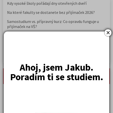
Kdy vysoké školy pořádají dny otevřených dveří
Na které fakulty se dostanete bez přijímaček 2026?
Samostudium vs. přípravný kurz: Co opravdu funguje u
přijímaček na VŠ?
×
Prestiž a vnímání oborů ve společnosti
Rozcestník po maturitě: VŠ, VOŠ, práce, gap year i další
možnosti
Jak se dostat na nejžádanější obory vysokých škol
Ahoj, jsem Jakub.
nejnovější seminárky, maturitní otázky a čtenářsky
Poradím ti se studiem.
deník
Karel Hynek Mácha: Máj
Karel Havlíček Borovský: Tyrolské elegie
Kritika hry M. L. King v Salesiánském divadle