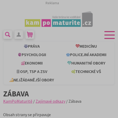
Reklama
PRÁVA
MEDICÍNU
PSYCHOLOGII
POLICEJNÍ AKADEMII
EKONOMII
HUMANITNÍ OBORY
OSP, TSP A ZSV
TECHNICKÉ VŠ
NEJŽÁDANĚJŠÍ OBORY
ZÁBAVA
KamPoMaturitě
/
Zajímavé odkazy
/ Zábava
Obsah strany se přirpavuje