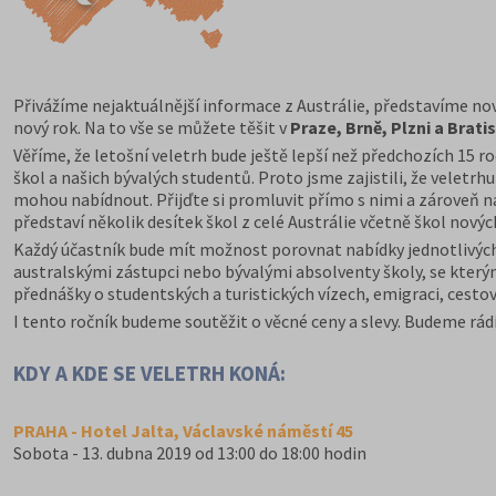
Přivážíme nejaktuálnější informace z Austrálie, představíme nové
nový rok. Na to vše se můžete těšit v
Praze, Brně, Plzni a Brati
Věříme, že letošní veletrh bude ještě lepší než předchozích 15
škol a našich bývalých studentů. Proto jsme zajistili, že veletrh
mohou nabídnout. Přijďte si promluvit přímo s nimi a zároveň n
představí několik desítek škol z celé Austrálie včetně škol nový
Každý účastník bude mít možnost porovnat nabídky jednotlivých in
australskými zástupci nebo bývalými absolventy školy, se kter
přednášky o studentských a turistických vízech, emigraci, cestová
I tento ročník budeme soutěžit o věcné ceny a slevy. Budeme rádi
KDY A KDE SE VELETRH KONÁ:
PRAHA - Hotel Jalta, Václavské náměstí 45
Sobota - 13. dubna 2019 od 13:00 do 18:00 hodin