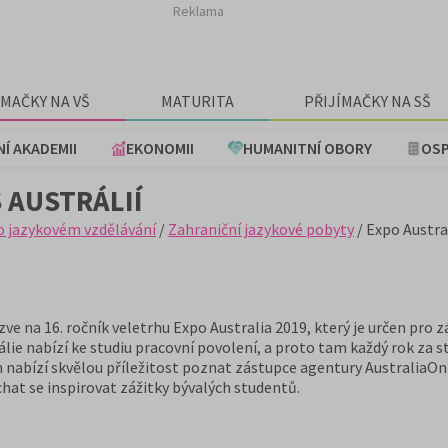
Reklama
ÍMAČKY NA VŠ
MATURITA
PŘIJÍMAČKY NA SŠ
NÍ AKADEMII
EKONOMII
HUMANITNÍ OBORY
OSP
S AUSTRÁLIÍ
o jazykovém vzdělávání
/
Zahraniční jazykové pobyty
/ Expo Austral
ve na 16. ročník veletrhu Expo Australia 2019, který je určen pro 
rálie nabízí ke studiu pracovní povolení, a proto tam každý rok za 
rh nabízí skvělou příležitost poznat zástupce agentury AustraliaOnl
hat se inspirovat zážitky bývalých studentů.