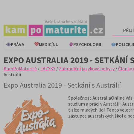
PŘIJ
PRÁVA
MEDICÍNU
PSYCHOLOGII
POLICEJ
EXPO AUSTRALIA 2019 - SETKÁNÍ 
KamPoMaturitě
/
JAZYKY
/
Zahraniční jazykové pobyty
/
Články 
Austrálií
Expo Australia 2019 - Setkání s Austrálií
Společnost AustraliaOnline Vás z
studium a práci v Austrálii. Aust
tisíce mladých lidí. Tento velet
zástupce australských škol a nec