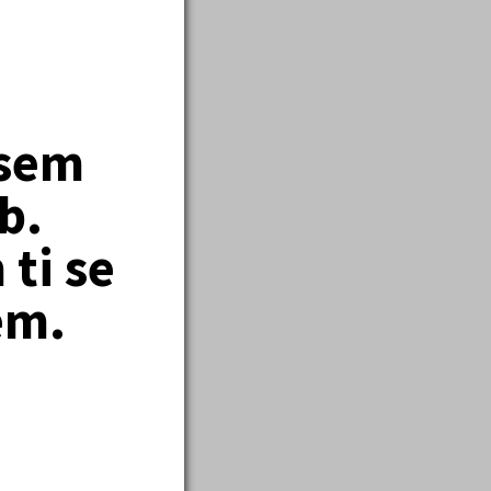
jsem
b.
ti se
dnešní době nereálná.
 jižní polokouli každý
em.
ytuje dlouhodobé
e formě největšího
i. AustraliaOnline má
koro polovina všech