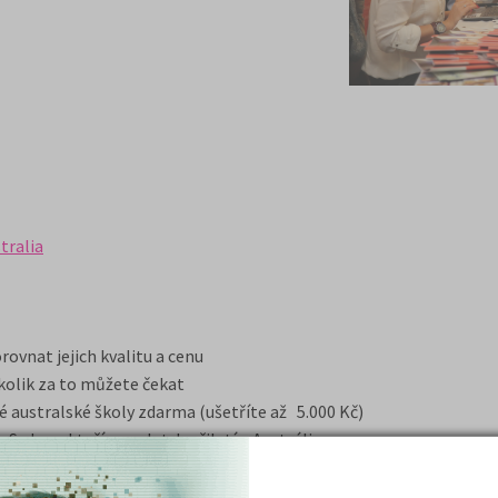
tralia
ovnat jejich kvalitu a cenu
a kolik za to můžete čekat
é australské školy zdarma (ušetříte až 5.000 Kč)
ydney, kteří na veletrh přiletí z Austrálie
 škol, kteří je na veletrhu budou reprezentovat
dlněji se můžete dostat do Austrálie