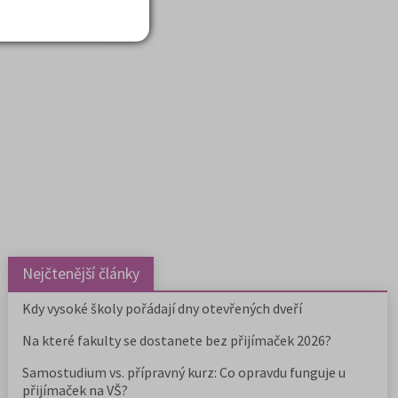
liaonline
nebo
Nejčtenější články
Kdy vysoké školy pořádají dny otevřených dveří
Na které fakulty se dostanete bez přijímaček 2026?
Samostudium vs. přípravný kurz: Co opravdu funguje u
přijímaček na VŠ?