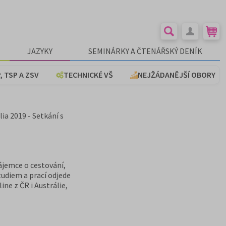
JAZYKY
SEMINÁRKY A ČTENÁŘSKÝ DENÍK
, TSP A ZSV
TECHNICKÉ VŠ
NEJŽÁDANĚJŠÍ OBORY
ia 2019 - Setkání s
zájemce o cestování,
studiem a prací odjede
ine z ČR i Austrálie,