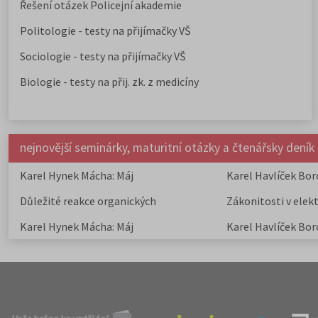
Řešení otázek Policejní akademie
Politologie - testy na přijímačky VŠ
Sociologie - testy na přijímačky VŠ
Biologie - testy na přij. zk. z medicíny
nejnovější seminárky, maturitní otázky a čtenářsky deník
Karel Hynek Mácha: Máj
Karel Havlíček Bor
elegie
Důležité reakce organických
Zákonitosti v elek
sloučenin a jejich význam
Karel Hynek Mácha: Máj
Karel Havlíček Bor
elegie