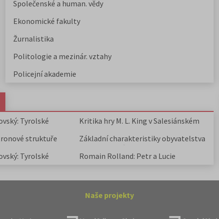
Společenské a human. vědy
Ekonomické fakulty
Žurnalistika
Politologie a mezinár. vztahy
Policejní akademie
ovský: Tyrolské
Kritika hry M. L. King v Salesiánském
divadle
tronové struktuře
Základní charakteristiky obyvatelstva
a geografie sídel
ovský: Tyrolské
Romain Rolland: Petr a Lucie
Naše projekty