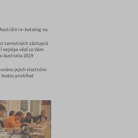
ustrálii i e-katalog na
čast samotných zástupců
ří nejlépe vědí co Vám
o Australia 2019
továno jejich vlastními
l budou probíhat