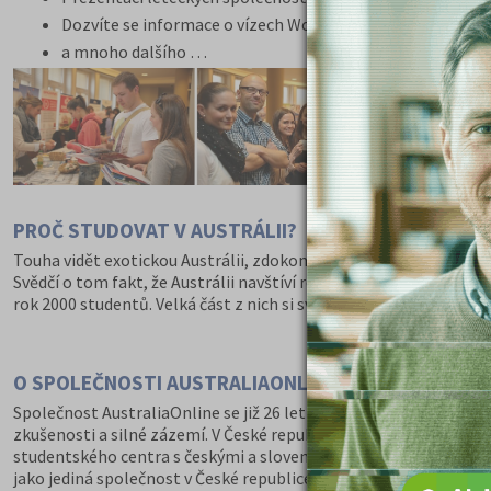
Dozvíte se informace o vízech Work and holiday
a mnoho dalšího …
PROČ STUDOVAT V AUSTRÁLII?
Touha vidět exotickou Austrálii, zdokonalit se v angličtině, vydě
Svědčí o tom fakt, že Austrálii navštíví ročně téměř 200 tisíc stu
rok 2000 studentů. Velká část z nich si svůj pobyt po ukončení ško
O SPOLEČNOSTI AUSTRALIAONLINE
Společnost AustraliaOnline se již 26 let zabývá zprostředková
zkušenosti a silné zázemí. V České republice poskytuje servis př
studentského centra s českými a slovenskými pracovníky. Většin
jako jediná společnost v České republice aktivně působícího re