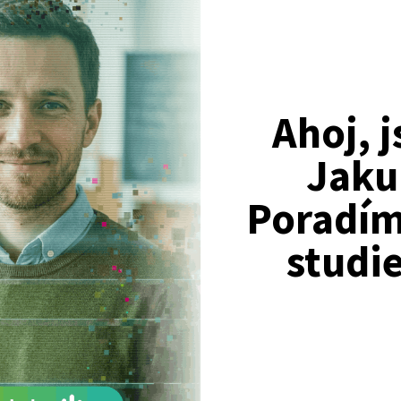
Ahoj, 
Jaku
Poradím 
lat si a nepochybně zažít hodně zábavy a dobrodružství již není v 
dentů z více než 80 zemí světa. Jen z Čech a ze Slovenska se vydá na
studi
ly prodlouží a někteří dokonce získají v Austrálii trvalý pobyt.
ním turistických, studentských pobytů a emigrace. Zájemcům posk
i zabezpečování cesty do Austrálie, v Sydney pak nabízí základnu v
a konzultantů má bohaté zkušenosti se studiem a žitím v Austráli
gistrovaného migračního poradce. Služeb AustraliaOnline využívá s