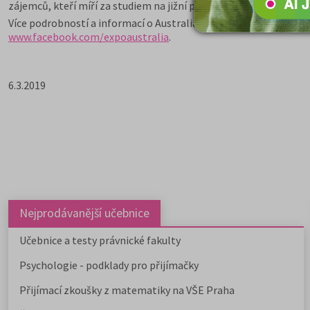
zájemců, kteří míří za studiem na jižní polokouli.
Více podrobností a informací o AustraliaOnline najdete na webu
www.facebook.com/expoaustralia
.
6.3.2019
Nejprodávanější učebnice
Učebnice a testy právnické fakulty
Psychologie - podklady pro přijímačky
Přijímací zkoušky z matematiky na VŠE Praha