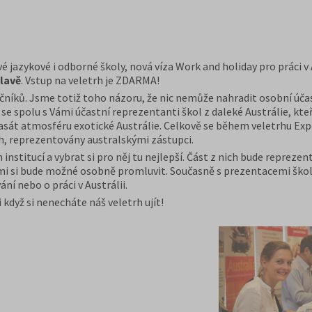
 jazykové i odborné školy, nová víza Work and holiday pro práci v A
slavě
. Vstup na veletrh je ZDARMA!
 ročníků. Jsme totiž toho názoru, že nic nemůže nahradit osobní ú
u se spolu s Vámi účastní reprezentanti škol z daleké Austrálie, kte
asát atmosféru exotické Austrálie. Celkově se během veletrhu Exp
ch, reprezentovány australskými zástupci.
stitucí a vybrat si pro něj tu nejlepší. Část z nich bude reprezen
ými si bude možné osobně promluvit. Současně s prezentacemi ško
ní nebo o práci v Austrálii.
 když si nenecháte náš veletrh ujít!