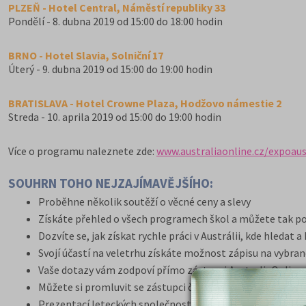
PLZEŇ - Hotel Central, Náměstí republiky 33
Pondělí - 8. dubna 2019 od 15:00 do 18:00 hodin
BRNO - Hotel Slavia, Solniční 17
Úterý - 9. dubna 2019 od 15:00 do 19:00 hodin
BRATISLAVA - Hotel Crowne Plaza, Hodžovo námestie 2
Streda - 10. aprila 2019 od 15:00 do 19:00 hodin
Více o programu naleznete zde:
www.australiaonline.cz/expoaus
SOUHRN TOHO NEJZAJÍMAVĚJŠÍHO:
Proběhne několik soutěží o věcné ceny a slevy
Získáte přehled o všech programech škol a můžete tak por
Dozvíte se, jak získat rychle práci v Austrálii, kde hledat 
Svojí účastí na veletrhu získáte možnost zápisu na vybran
Vaše dotazy vám zodpoví přímo zástupci AustraliaOnline v S
Můžete si promluvit se zástupci či dokonce přímo majiteli
Prezentací leteckých společností se dozvíte, jak nejpoho