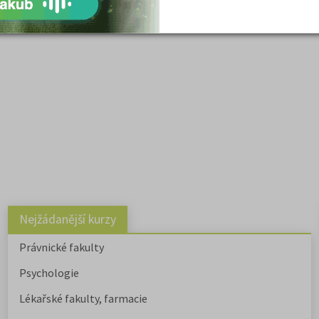
:
www.australiaonline.cz
, na Facebooku:
www.facebook.com/austra
Nejžádanější kurzy
Právnické fakulty
Psychologie
Lékařské fakulty, farmacie