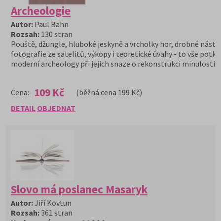
Archeologie
Autor:
Paul Bahn
Rozsah:
130 stran
Pouště, džungle, hluboké jeskyně a vrcholky hor, drobné nástro
fotografie ze satelitů, výkopy i teoretické úvahy - to vše potká
moderní archeology při jejich snaze o rekonstrukci minulosti.
109 Kč
Cena:
(běžná cena 199 Kč)
DETAIL
OBJEDNAT
Slovo má poslanec Masaryk
Autor:
Jiří Kovtun
Rozsah:
361 stran