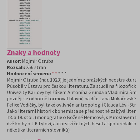
Znaky a hodnoty
Autor:
Mojmír Otruba
Rozsah:
256 stran
Hodnocení serveru:
* *
* * *
Mojmír Otruba (nar. 1923) je jedním z pražských neostrukturali
Působil v Ústavu pro českou literaturu. Za studií na filozofické
Univezity Karlovy byl žákem Antonína Grunda a Vladimíra Šmil
později se odborně formoval hlavně na díle Jana Mukařovskéh
Felixe Vodičky, byl také ovlivněn antropologií Clauda Lévi-Stra
Jako literární historik bohemista se přednostně zabývá litera
18. a 19. stol. (monografie o Boženě Němcové, s Miroslavem 
dvě knihy o J.K.Tylovi, autorství četných hesel a spoluredaktors
několika literárních slovníků).