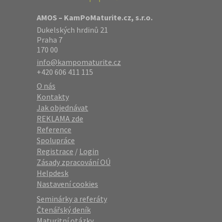
AMOS – KamPoMaturite.cz, s.r.o.
Dukelských hrdinů 21
Praha 7
170 00
info@kampomaturite.cz
+420 606 411 115
O nás
Kontakty
Jak objednávat
REKLAMA zde
Reference
Spolupráce
Registrace
/
Login
Zásady zpracování OÚ
Helpdesk
Nastavení cookies
Seminárky a referáty
Čtenářský deník
Maturitní otázky