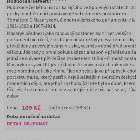
Hodnocení serveru:
* *
* * *
Publikace českého historika žijícího ve Spojených státech chce
poskytnout čtenáři první rychlé setnámení s poslancem
Tomášem.G.Masarykem, členem vídeňského parlamentu v let
1891-1893 a 1907-1914.
Masaryk přednesl jako rakouský poslanec asi třicet velkých
parlamentních řečí, z nichž jen některé byly nesystematicky
překládány a uveřejňovány v tisku, vesměs v době před první s
válkou. Jde tedy o první pokus ukázat alespoň v přehledu a čás
jedná se o dvacet pět řečí ve zkráceném znění - činnost poslan
Masaryka a vysvětlit ji v základních souvislostech rakouské a
mezinárodní politiky. Kniha "jde do světa jako příspěvek k dokr
portrétu muže, který patří k nejdůležitějším tvůrcům českých
moderních dějin, ale jehož rozhodující role byla v době, kterou
líčí, ještě neznámá. Tím nezaujatější může být náš soud," říká 
autor.
109 Kč
Cena:
(běžná cena 169 Kč)
Doba doručení na dotaz
DETAIL
OBJEDNAT