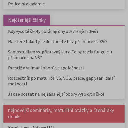
Policejní akademie
Nejčtenější články
Kdy vysoké školy pořádají dny otevřených dveří
Na které fakulty se dostanete bez přijímaček 2026?
Samostudium vs. přípravný kurz: Co opravdu funguje u
přijímaček na VŠ?
Prestiž a vnímání oborů ve společnosti
Rozcestník po maturitě: VŠ, VOŠ, práce, gap year i další
možnosti
Jak se dostat na nejžádanější obory vysokých škol
nejnovější seminárky, maturitní otázky a čtenářsky
deník
Karel Hynek Mácha: Máj