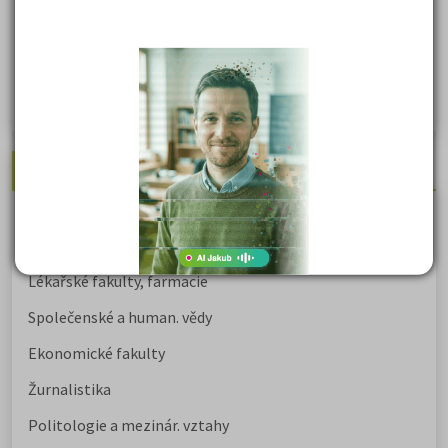
Řešení otázek Policejní akademie
Politologie - testy na přijímačky VŠ
Sociologie - testy na přijímačky VŠ
Biologie - testy na přij. zk. z medicíny
Nejžádanější kurzy
Právnické fakulty
Psychologie
Lékařské fakulty, farmacie
Společenské a human. vědy
Ekonomické fakulty
Žurnalistika
Politologie a mezinár. vztahy