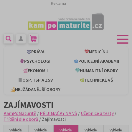
Reklama
PRÁVA
MEDICÍNU
PSYCHOLOGII
POLICEJNÍ AKADEMII
EKONOMII
HUMANITNÍ OBORY
OSP, TSP A ZSV
TECHNICKÉ VŠ
NEJŽÁDANĚJŠÍ OBORY
ZAJÍMAVOSTI
KamPoMaturitě
/
PŘIJÍMAČKY NA VŠ
/
Učebnice a testy
/
Třídění dle oborů
/ Zajímavosti
vyhledej
vyhledej
vyhledej
vyhledej
vyhledej