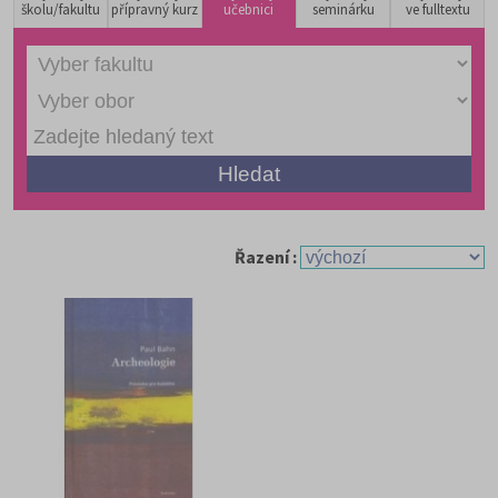
školu/fakultu
přípravný kurz
učebnici
seminárku
ve fulltextu
Řazení :