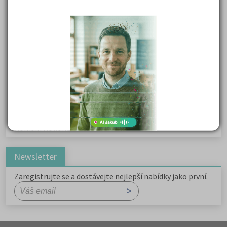
Karel Havlíček Borovský: Tyrolské elegie
Kritika hry M. L. King v Salesiánském divadle
Důležité reakce organických sloučenin a jejich význam
Zákonitosti v elektronové struktuře
Základní charakteristiky obyvatelstva a geografie sídel
Karel Hynek Mácha: Máj
Karel Havlíček Borovský: Tyrolské elegie
Romain Rolland: Petr a Lucie
Newsletter
Zaregistrujte se a dostávejte nejlepší nabídky jako první.