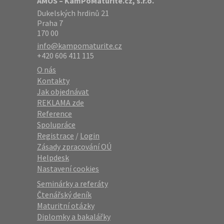
AMOS – KamPoMaturite.cz, s.r.o.
Dukelských hrdinů 21
Praha 7
170 00
info@kampomaturite.cz
+420 606 411 115
O nás
Kontakty
Jak objednávat
REKLAMA zde
Reference
Spolupráce
Registrace
/
Login
Zásady zpracování OÚ
Helpdesk
Nastavení cookies
Seminárky a referáty
Čtenářský deník
Maturitní otázky
Diplomky a bakalářky