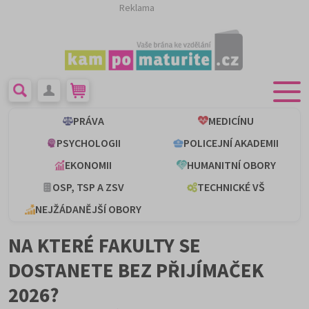
Reklama
PRÁVA
MEDICÍNU
PSYCHOLOGII
POLICEJNÍ AKADEMII
EKONOMII
HUMANITNÍ OBORY
OSP, TSP A ZSV
TECHNICKÉ VŠ
NEJŽÁDANĚJŠÍ OBORY
NA KTERÉ FAKULTY SE
DOSTANETE BEZ PŘIJÍMAČEK
2026?