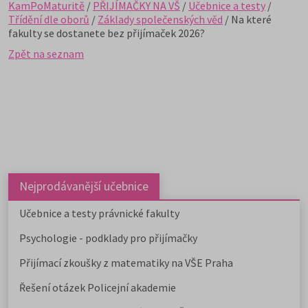
KamPoMaturitě
/
PŘIJÍMAČKY NA VŠ
/
Učebnice a testy
/
Třídění dle oborů
/
Základy společenských věd
/ Na které
fakulty se dostanete bez přijímaček 2026?
Zpět na seznam
Nejprodávanější učebnice
Učebnice a testy právnické fakulty
Psychologie - podklady pro přijímačky
Přijímací zkoušky z matematiky na VŠE Praha
Řešení otázek Policejní akademie