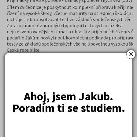
Přijímačky na VŠ v pohodě - Základy společenských věd (ZSV)
Cílem cvičebnice je poskytnout komplexní přípravu k přijímac
řízení na vysoké školy, včetně maturity na středních školách z
nichž je třeba absolvovat test ze základů společenských věd.
Zpracováním různorodých typologií testových otázek a
nejfrekventovanějších témat a oblastí z přijímacích řízení v ČR
podařilo žákům poskytnout kompletní podklady pro přípravu 
testy ze základů společenských věd na libovolnou vysokou škol
České republice.
×
369 Kč
Cena:
(běžná cena 379 Kč)
Skladem (doručení do tří dnů)
DETAIL
OBJEDNAT
Ahoj, jsem Jakub.
Poradím ti se studiem.