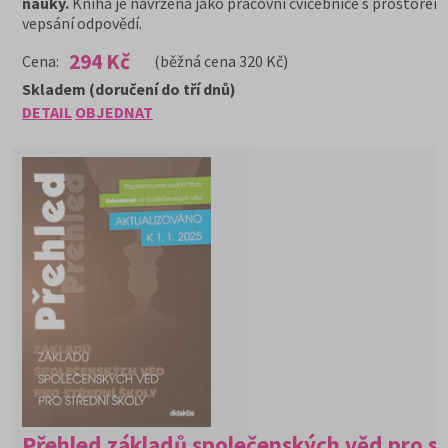
nauky.
Kniha je navržena jako pracovní cvičebnice s prostorem
vepsání odpovědí.
294 Kč
Cena:
(běžná cena 320 Kč)
Skladem (doručení do tří dnů)
DETAIL
OBJEDNAT
Přehled základů společenských věd pro s