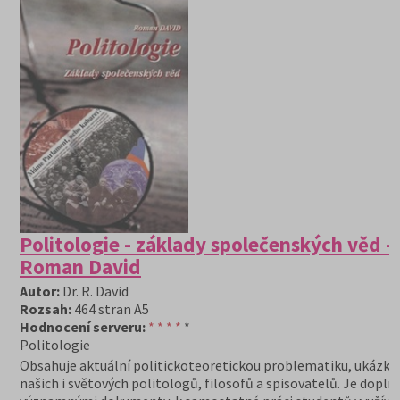
Politologie - základy společenských věd -
Roman David
Autor:
Dr. R. David
Rozsah:
464 stran A5
Hodnocení serveru:
* * * *
*
Politologie
Obsahuje aktuální politickoteoretickou problematiku, ukázky 
našich i světových politologů, filosofů a spisovatelů. Je dopln