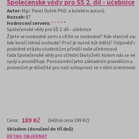
Společenské vědy pro SŠ 2. díl - učebnice
Autor:
Mgr. Pavel Dufek PhD. a kolektiv autorů
Rozsah:
87
Hodnocení serveru:
* * * *
*
Společenské vědy pro SŠ 2. díl - učebnice
Žijete ve svobodné zemi a cítíte se svobodně? Kde vlastně začí
kde končí lidská svoboda? Proč je nutné být bdělý? Odpověď na
podobné otázky studentům přináší naše učebnicová
řada Společenské vědy pro střední školy.Svět kolem nás se neu
vyvíjí a proměňuje. Porozumění jeho základním pravidlům a
procesům je důležité pro naši schopnost se v něm orientovat.
189 Kč
Cena:
(běžná cena 199 Kč)
Skladem (doručení do tří dnů)
DETAIL
OBJEDNAT