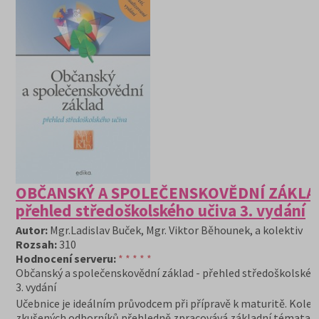
OBČANSKÝ A SPOLEČENSKOVĚDNÍ ZÁKLAD
přehled středoškolského učiva 3. vydání
Autor:
Mgr.Ladislav Buček, Mgr. Viktor Běhounek, a kolektiv
Rozsah:
310
Hodnocení serveru:
* * * * *
Občanský a společenskovědní základ - přehled středoškolskéh
3. vydání
Učebnice je ideálním průvodcem při přípravě k maturitě. Kolek
zkušených odborníků přehledně zpracovává základní témata z