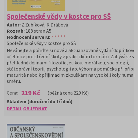
Společenské vědy v kostce pro SŠ
Autor:
Z.Zubíková, R.Drábová
Rozsah:
188 stran A5
Hodnocení serveru:
* * * * *
Společenské vědy v kostce pro SŠ
Neváhejte a pořiďte si nové a aktualizované vydání doplňkové
učebnice pro střední školy v praktickém formátu. Zabývá se st
přehledně dějinami filozofie, etikou, morálkou, sociologií,
státoprávní teorií, psychologií ap. Výborná pomůcka při přípra
maturitě nebo k přijímacím zkouškám na vysoké školy humani
směru.
219 Kč
Cena:
(běžná cena 229 Kč)
Skladem (doručení do tří dnů)
DETAIL
OBJEDNAT