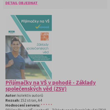
DETAIL
OBJEDNAT
Přijímačky na VŠ v pohodě - Základy
společenských věd (ZSV)
Autor:
kolektiv autorů
Rozsah:
152 stran, A4
Hodnocení serveru:
* * * * *