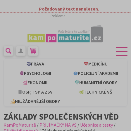
Požadovaný text nenalezen.
Reklama
PRÁVA
MEDICÍNU
PSYCHOLOGII
POLICEJNÍ AKADEMII
EKONOMII
HUMANITNÍ OBORY
OSP, TSP A ZSV
TECHNICKÉ VŠ
NEJŽÁDANĚJŠÍ OBORY
ZÁKLADY SPOLEČENSKÝCH VĚD
KamPoMaturitě
/
PŘIJÍMAČKY NA VŠ
/
Učebnice a testy
/
Třídění dle oborů
/ Základy společenských věd