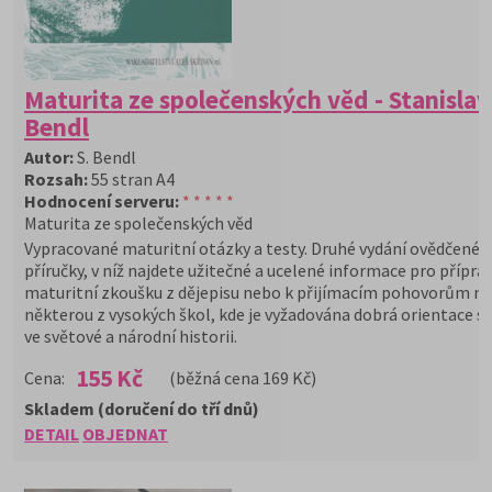
Maturita ze společenských věd - Stanislav
Bendl
Autor:
S. Bendl
Rozsah:
55 stran A4
Hodnocení serveru:
* * * * *
Maturita ze společenských věd
Vypracované maturitní otázky a testy. Druhé vydání ovědčené
příručky, v níž najdete užitečné a ucelené informace pro přípra
maturitní zkoušku z dějepisu nebo k přijímacím pohovorům na
některou z vysokých škol, kde je vyžadována dobrá orientace s
ve světové a národní historii.
155 Kč
Cena:
(běžná cena 169 Kč)
Skladem (doručení do tří dnů)
DETAIL
OBJEDNAT