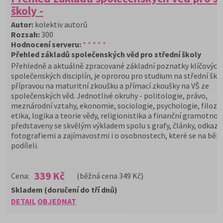
školy -
Autor:
kolektiv autorů
Rozsah:
300
Hodnocení serveru:
* * * * *
Přehled základů společenských věd pro střední školy
Přehledně a aktuálně zpracované základní poznatky klíčových
společenských disciplín, je oprorou pro studium na střední ško
přípravou na maturitní zkoušku a přímací zkoušky na VŠ ze
společenských věd. Jednotlivé okruhy - politologie, právo,
meznárodní vztahy, ekonomie, sociologie, psychologie, filozof
etika, logika a teorie vědy, religionistika a finanční gramotnost
představeny se skvělým výkladem spolu s grafy, články, odkazy,
fotografiemi a zajímavostmi i o osobnostech, které se na běh
podíleli.
339 Kč
Cena:
(běžná cena 349 Kč)
Skladem (doručení do tří dnů)
DETAIL
OBJEDNAT