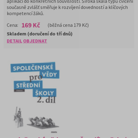
aplikaci do konkrétních souvislostí. Široká škála typů cvičení
současně zvlášť směřuje k rozvíjení dovedností a klíčových
kompetencí žáků.
169 Kč
Cena:
(běžná cena 179 Kč)
Skladem (doručení do tří dnů)
DETAIL
OBJEDNAT