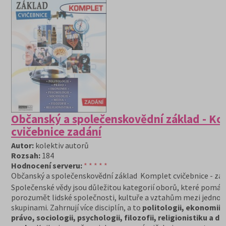
Občanský a společenskovědní základ - Ko
cvičebnice zadání
Autor:
kolektiv autorů
Rozsah:
184
Hodnocení serveru:
* * * * *
Občanský a společenskovědní základ Komplet cvičebnice - za
Společenské vědy jsou důležitou kategorií oborů, které pomáh
porozumět lidské společnosti, kultuře a vztahům mezi jednotli
skupinami. Zahrnují více disciplín, a to
politologii, ekonomii,
právo, sociologii, psychologii, filozofii, religionistiku a dal