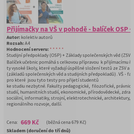
Přijímačky na VŠ v pohodě - balíček OSP +
Autor:
kolektiv autorů
Rozsah:
A4
Hodnocení serveru:
* * * * *
Studijní předpoklady (OSP) + Základy společenských věd (ZSV)
Balíček učebnic pomáhá s celkovou přípravou k přijímacímu ří
ty vysoké školy, které vyžadují úspěšné složení testů ze ZSV a 
(základů společenských věd a studijních předpokladů) . VŠ - fak
pro které jsou tyto testy pro přijetí studentů
ke studiu nezbytné. Fakulty pedagogické, filozofické, právnick
studií, humanitních studií, ekonomické, přírodovědecké, zdra
sociální, informatiky, strojní, elektrotechnické, architektury,
regionálního rozvoje, další.
669 Kč
Cena:
(běžná cena 679 Kč)
Skladem (doručení do tří dnů)