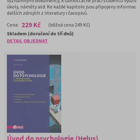
významnými dokumenty, k samostatné práci studentů využívá
úkoly, náměty atd. Ke každé kapitole jsou připojeny informace
dalších zdrojích z literatury i časopisů.
229 Kč
Cena:
(běžná cena 249 Kč)
Skladem (doručení do tří dnů)
DETAIL
OBJEDNAT
Úvod do psychologie (Helus)