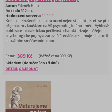
Autor:
Zdeněk Helus
Rozsah:
312 str.
Hodnocení serveru:
* * * * *
Knihu od zkušeného autora ocení nejen studenti, kteří se připra
přijímacím zkouškám na VŠ psychologického směru. Vyhledáv
publikace s didaktickou pečlivostí charakterizuje stěžejní
psychologické pojmy a zároveň čtenáře seznamuje s historií i
aktuálním směřováním oboru.
389 Kč
Cena:
(běžná cena 399 Kč)
Skladem (doručení do tří dnů)
DETAIL
OBJEDNAT