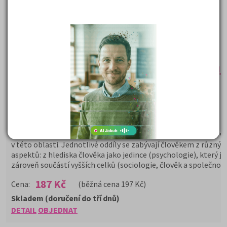
Společenské vědy - Přehled učiva k matur
Autor:
JUDr. František Parkan a kolektiv
Rozsah:
216
Hodnocení serveru:
* * * *
*
Společenské vědy
Učebnice je určena především pro přípravu maturantů, může v
posloužit každému, kdo si chce zopakovat, osvěžit či doplnit v
v této oblasti. Jednotlivé oddíly se zabývají člověkem z různýc
aspektů: z hlediska člověka jako jedince (psychologie), který je
zároveň součástí vyšších celků (sociologie, člověk a společnost
187 Kč
Cena:
(běžná cena 197 Kč)
Skladem (doručení do tří dnů)
DETAIL
OBJEDNAT