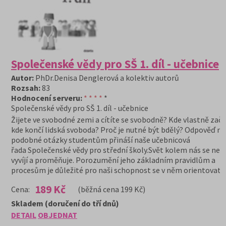
Společenské vědy pro SŠ 1. díl - učebnice
Autor:
PhDr.Denisa Denglerová a kolektiv autorů
Rozsah:
83
Hodnocení serveru:
* * * *
*
Společenské vědy pro SŠ 1. díl - učebnice
Žijete ve svobodné zemi a cítíte se svobodně? Kde vlastně začí
kde končí lidská svoboda? Proč je nutné být bdělý? Odpověď na
podobné otázky studentům přináší naše učebnicová
řada Společenské vědy pro střední školy.Svět kolem nás se neu
vyvíjí a proměňuje. Porozumění jeho základním pravidlům a
procesům je důležité pro naši schopnost se v něm orientovat.
189 Kč
Cena:
(běžná cena 199 Kč)
Skladem (doručení do tří dnů)
DETAIL
OBJEDNAT