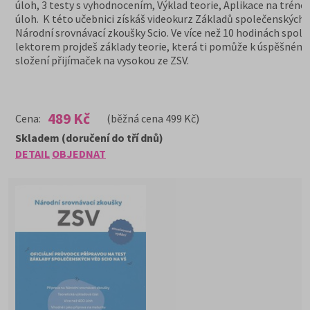
úloh, 3 testy s vyhodnocením, Výklad teorie, Aplikace na tréno
úloh. K této učebnici získáš videokurz Základů společenských 
Národní srovnávací zkoušky Scio. Ve více než 10 hodinách spole
lektorem projdeš základy teorie, která ti pomůže k úspěšném
složení přijímaček na vysokou ze ZSV.
489 Kč
Cena:
(běžná cena 499 Kč)
Skladem (doručení do tří dnů)
DETAIL
OBJEDNAT