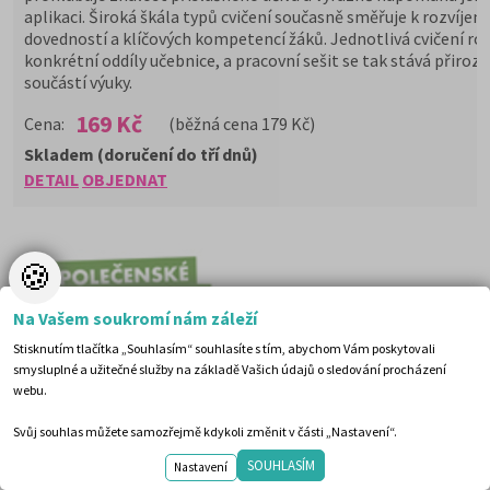
aplikaci. Široká škála typů cvičení současně směřuje k rozvíjení
dovedností a klíčových kompetencí žáků. Jednotlivá cvičení roz
konkrétní oddíly učebnice, a pracovní sešit se tak stává přiroz
součástí výuky.
169 Kč
Cena:
(běžná cena 179 Kč)
Skladem (doručení do tří dnů)
DETAIL
OBJEDNAT
🍪
Na Vašem soukromí nám záleží
Stisknutím tlačítka „Souhlasím“ souhlasíte s tím, abychom Vám poskytovali
smysluplné a užitečné služby na základě Vašich údajů o sledování procházení
webu.
Svůj souhlas můžete samozřejmě kdykoli změnit v části „Nastavení“.
SOUHLASÍM
Nastavení