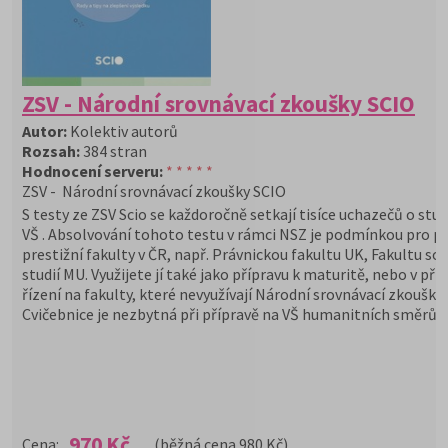
ZSV - Národní srovnávací zkoušky SCIO
Autor:
Kolektiv autorů
Rozsah:
384 stran
Hodnocení serveru:
* * * * *
ZSV - Národní srovnávací zkoušky SCIO
S testy ze ZSV Scio se každoročně setkají tisíce uchazečů o stu
VŠ . Absolvování tohoto testu v rámci NSZ je podmínkou pro při
prestižní fakulty v ČR, např. Právnickou fakultu UK, Fakultu soc
studií MU. Využijete jí také jako přípravu k maturitě, nebo v př
řízení na fakulty, které nevyužívají Národní srovnávací zkoušky
Cvičebnice je nezbytná při přípravě na VŠ humanitních směrů.
970 Kč
Cena:
(běžná cena 980 Kč)