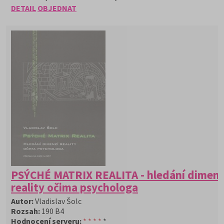
DETAIL
OBJEDNAT
PSÝCHÉ MATRIX REALITA - hledání dimenz
reality očima psychologa
Autor:
Vladislav Šolc
Rozsah:
190 B4
Hodnocení serveru:
* * * *
*