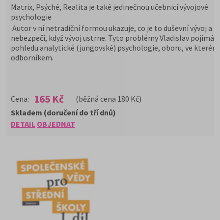
Matrix, Psýché, Realita je také jedinečnou učebnicí vývojové
psychologie
Autor v ní netradiční formou ukazuje, co je to duševní vývoj a ja
nebezpečí, když vývoj ustrne. Tyto problémy Vladislav pojímá z
pohledu analytické (jungovské) psychologie, oboru, ve kterém 
odborníkem.
165 Kč
Cena:
(běžná cena 180 Kč)
Skladem (doručení do tří dnů)
DETAIL
OBJEDNAT