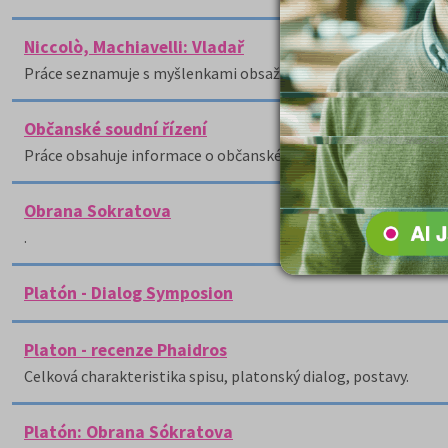
Niccolò, Machiavelli: Vladař
Práce seznamuje s myšlenkami obsaženými v Machiavelliho spi
Občanské soudní řízení
Práce obsahuje informace o občanském soudním řízení, jeho pr
Obrana Sokratova
.
Platón - Dialog Symposion
Platon - recenze Phaidros
Celková charakteristika spisu, platonský dialog, postavy.
Platón: Obrana Sókratova