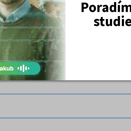
Poradím 
studi
se Vladař a dodává k nim vlastní hodnocení.
ůběhu a opravných prostředcích (odvolání, obnova řízení, dovolán