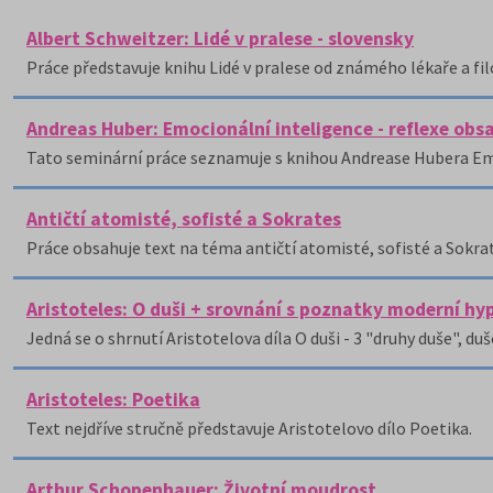
Albert Schweitzer: Lidé v pralese - slovensky
Práce představuje knihu Lidé v pralese od známého lékaře a fi
Andreas Huber: Emocionální inteligence - reflexe obs
Tato seminární práce seznamuje s knihou Andrease Hubera Em
Antičtí atomisté, sofisté a Sokrates
Práce obsahuje text na téma antičtí atomisté, sofisté a Sokra
Aristoteles: O duši + srovnání s poznatky moderní h
Jedná se o shrnutí Aristotelova díla O duši - 3 "druhy duše", duš
Aristoteles: Poetika
Text nejdříve stručně představuje Aristotelovo dílo Poetika.
Arthur Schopenhauer: Životní moudrost