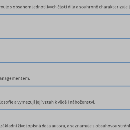
uje s obsahem jednotlivých částí díla a souhrnně charakterizuje 
 managementem.
losofie a vymezují její vztah k vědě i náboženství.
základní životopisná data autora, a seznamuje s obsahovou stránk