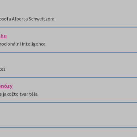
losofa Alberta Schweitzera.
ahu
ocionální inteligence.
tes.
ypnózy
e jakožto tvar těla.