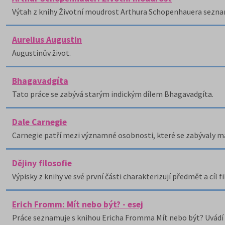
Výtah z knihy Životní moudrost Arthura Schopenhauera seznam
Aurelius Augustin
Augustinův život.
Bhagavadgíta
Tato práce se zabývá starým indickým dílem Bhagavadgíta.
Dale Carnegie
Carnegie patří mezi významné osobnosti, které se zabývaly
Dějiny filosofie
Výpisky z knihy ve své první části charakterizují předmět a cíl fi
Erich Fromm: Mít nebo být? - esej
Práce seznamuje s knihou Ericha Fromma Mít nebo být? Uvádí 