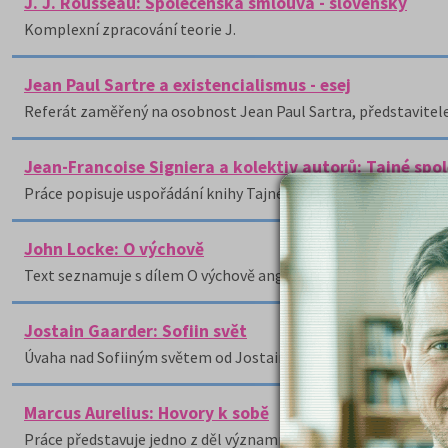
J. J. Rousseau: Společenská smlouva - slovensky
Komplexní zpracování teorie J.
Jean Paul Sartre a existencialismus - esej
Referát zaměřený na osobnost Jean Paul Sartra, představite
Jean-Francoise Signiera a kolektiv autorů: Tajné spo
Práce popisuje uspořádání knihy Tajné společnosti a nastiňuje
John Locke: O výchově
Text seznamuje s dílem O výchově anglického filozofa Johna 
Jostain Gaarder: Sofiin svět
Úvaha nad Sofiiným světem od Jostaina Gaardera, formulovaná 
Marcus Aurelius: Hovory k sobě
Práce představuje jedno z děl významného antického filozofa a