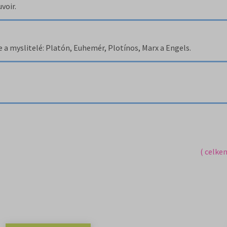
voir.
e a myslitelé: Platón, Euhemér, Plotínos, Marx a Engels.
( celke