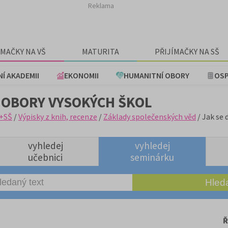
Reklama
ÍMAČKY NA VŠ
MATURITA
PŘIJÍMAČKY NA SŠ
NÍ AKADEMII
EKONOMII
HUMANITNÍ OBORY
OSP
 OBORY VYSOKÝCH ŠKOL
+SŠ
/
Výpisky z knih, recenze
/
Základy společenských věd
/ Jak se 
vyhledej
vyhledej
učebnici
seminárku
Ř