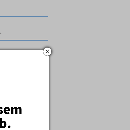
u.
×
jsem
mnázia Jana Nerudy.
b.