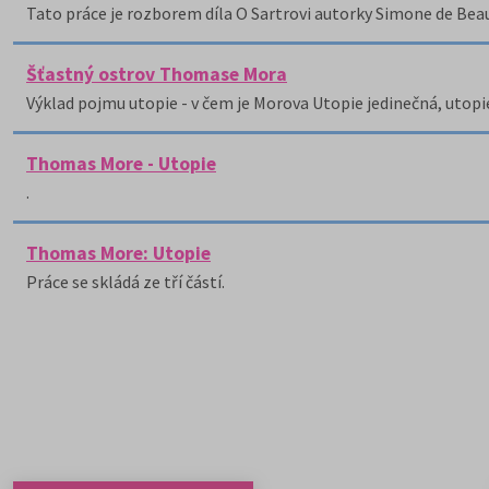
Tato práce je rozborem díla O Sartrovi autorky Simone de Beau
Šťastný ostrov Thomase Mora
Výklad pojmu utopie - v čem je Morova Utopie jedinečná, utopi
Thomas More - Utopie
.
Thomas More: Utopie
Práce se skládá ze tří částí.