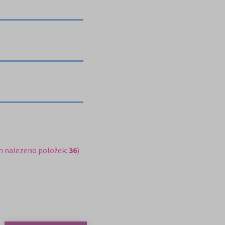
m nalezeno položek:
36
)