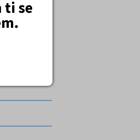
ti se
em.
í).