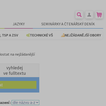
JAZYKY
SEMINÁRKY A ČTENÁŘSKÝ DENÍK
, TSP A ZSV
TECHNICKÉ VŠ
NEJŽÁDANĚJŠÍ OBORY
dostat na nejžádanější
vyhledej
ve fulltextu
azení :