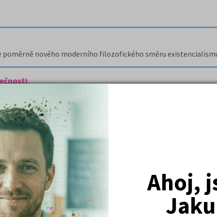
le poměrně nového moderního filozofického směru existencialism
lečnosti
 témata, o kterých pojednává.
Locka.
Ahoj, 
jako doporučující dopis, což zajisté ocení především studenti Gy
Jaku
 spisovatele Marca Aurelia.