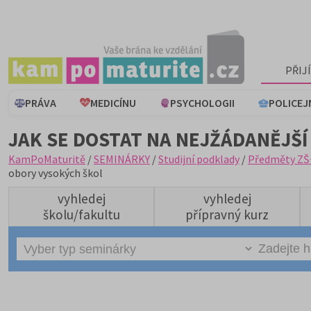
PŘIJ
PRÁVA
MEDICÍNU
PSYCHOLOGII
POLICEJ
JAK SE DOSTAT NA NEJŽÁDANĚJŠÍ
KamPoMaturitě
/
SEMINÁRKY
/
Studijní podklady
/
Předměty ZŠ
obory vysokých škol
vyhledej
vyhledej
školu/fakultu
přípravný kurz