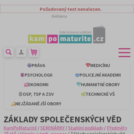
Požadovaný text nenalezen.
Reklama
PRÁVA
MEDICÍNU
PSYCHOLOGII
POLICEJNÍ AKADEMII
EKONOMII
HUMANITNÍ OBORY
OSP, TSP A ZSV
TECHNICKÉ VŠ
NEJŽÁDANĚJŠÍ OBORY
ZÁKLADY SPOLEČENSKÝCH VĚD
KamPoMaturitě
/
SEMINÁRKY
/
Studijní podklady
/
Předměty
ZŠ+SŠ
/
Výpisky z knih, recenze
/ Základy společenských věd