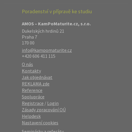
Poradenství v přípravě ke studiu
AMOS – KamPoMaturite.cz, s.r.o.
Dukelských hrdinů 21
Praha 7
170 00
info@kampomaturite.cz
+420 606 411 115
O nás
Kontakty
Jak objednávat
REKLAMA zde
Reference
Spolupráce
Registrace
/
Login
Zásady zpracování OÚ
Helpdesk
Nastavení cookies
Seminárky a referáty