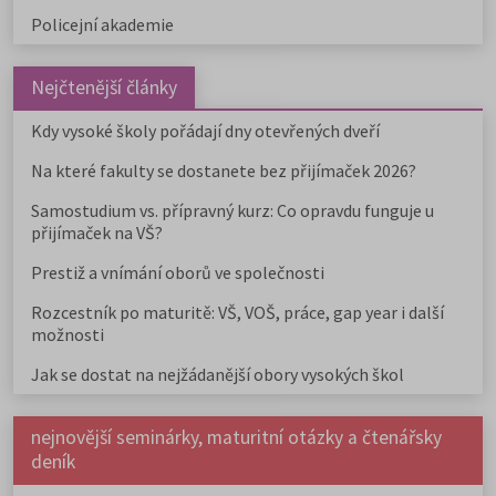
Policejní akademie
Nejčtenější články
Kdy vysoké školy pořádají dny otevřených dveří
Na které fakulty se dostanete bez přijímaček 2026?
Samostudium vs. přípravný kurz: Co opravdu funguje u
přijímaček na VŠ?
Prestiž a vnímání oborů ve společnosti
Rozcestník po maturitě: VŠ, VOŠ, práce, gap year i další
možnosti
Jak se dostat na nejžádanější obory vysokých škol
nejnovější seminárky, maturitní otázky a čtenářsky
deník