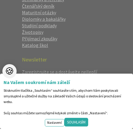
Čtenářský deník
Maturitní otázky
Diplomky a bakalářky
Studijní podklady
Životopisy
Přijímací zkoušky
Katalog škol
Newsletter
🍪
Zaregistrujte se a dostávejte nejlepší
nabídky jako první.
Na Vašem soukromí nám záleží
Stisknutím tlačítka „Souhlasím“ souhlasíte s tím, abychom Vám poskytovali
smysluplné a užitečné služby na základě Vašich údajů o sledování procházení
webu.
Svůj souhlas můžete samozřejmě kdykoli změnit v části „Nastavení“.
SOUHLASÍM
Nastavení
©1998-2026 Centrum vzdělávání AMOS. Vytvořilo ANAWE.