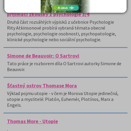
Rita Atkinson a kol.: Psychologie - příprava na
přijímací zkoušky z psychologie 3/4
Druhá část rozsáhlých výpisků z učebnice Psychologie
Rity Atkinsonové probírá vybraná témata obecné
psychologie, psychologie osobnosti, psychopatologie,
klinické psychologie nebo sociální psychologie.
Simone de Beauvoir: O Sartrovi
Tato práce je rozborem díla O Sartrovi autorky Simone de
Beauvoir.
Šťastný ostrov Thomase Mora
Výklad pojmu utopie - v čem je Morova Utopie jedinečná,
utopie a myslitelé: Platón, Euhemér, Plotínos, Marx a
Engels.
Thomas More - Utopie
.