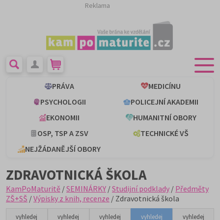
Reklama
PRÁVA
MEDICÍNU
PSYCHOLOGII
POLICEJNÍ AKADEMII
EKONOMII
HUMANITNÍ OBORY
OSP, TSP A ZSV
TECHNICKÉ VŠ
NEJŽÁDANĚJŠÍ OBORY
ZDRAVOTNICKÁ ŠKOLA
KamPoMaturitě
/
SEMINÁRKY
/
Studijní podklady
/
Předměty
ZŠ+SŠ
/
Výpisky z knih, recenze
/ Zdravotnická škola
vyhledej
vyhledej
vyhledej
vyhledej
vyhledej