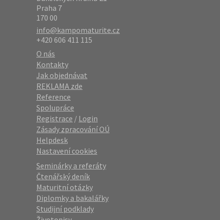
Praha 7
170 00
info@kampomaturite.cz
+420 606 411 115
O nás
Kontakty
Jak objednávat
REKLAMA zde
Reference
Spolupráce
Registrace
/
Login
Zásady zpracování OÚ
Helpdesk
Nastavení cookies
Seminárky a referáty
Čtenářský deník
Maturitní otázky
Diplomky a bakalářky
Studijní podklady
Životopisy