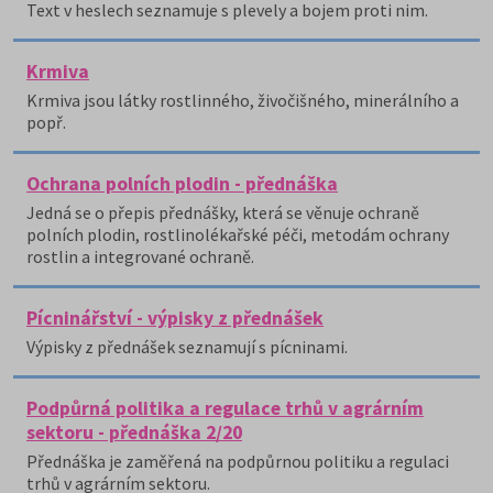
Text v heslech seznamuje s plevely a bojem proti nim.
Krmiva
Krmiva jsou látky rostlinného, živočišného, minerálního a
popř.
Ochrana polních plodin - přednáška
Jedná se o přepis přednášky, která se věnuje ochraně
polních plodin, rostlinolékařské péči, metodám ochrany
rostlin a integrované ochraně.
Pícninářství - výpisky z přednášek
Výpisky z přednášek seznamují s pícninami.
Podpůrná politika a regulace trhů v agrárním
sektoru - přednáška 2/20
Přednáška je zaměřená na podpůrnou politiku a regulaci
trhů v agrárním sektoru.