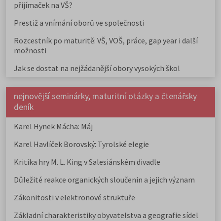
přijímaček na VŠ?
Prestiž a vnímání oborů ve společnosti
Rozcestník po maturitě: VŠ, VOŠ, práce, gap year i další
možnosti
Jak se dostat na nejžádanější obory vysokých škol
nejnovější seminárky, maturitní otázky a čtenářsky
deník
Karel Hynek Mácha: Máj
Karel Havlíček Borovský: Tyrolské elegie
Kritika hry M. L. King v Salesiánském divadle
Důležité reakce organických sloučenin a jejich význam
Zákonitosti v elektronové struktuře
Základní charakteristiky obyvatelstva a geografie sídel