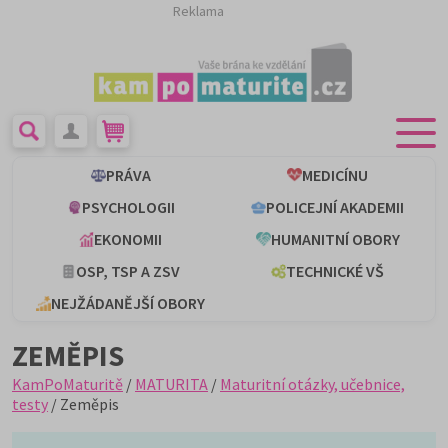
Reklama
PRÁVA
MEDICÍNU
PSYCHOLOGII
POLICEJNÍ AKADEMII
EKONOMII
HUMANITNÍ OBORY
OSP, TSP A ZSV
TECHNICKÉ VŠ
NEJŽÁDANĚJŠÍ OBORY
ZEMĚPIS
KamPoMaturitě
/
MATURITA
/
Maturitní otázky, učebnice,
testy
/ Zeměpis