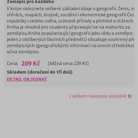
Zeměpis pro každého
V knize naleznete veškeré základní údaje o geografii. Zemi, z
sférách, mapách, krajině, sociální i ekonomické geografii Česk
republiky i celého světa, ochraně přírody a přehled o státech s
Kniha je vhodná pro studenty připravující se na maturitu za
zeměpisu.Kniha popularizující geografii jako vědu a zeměpis j
jeden z oblíbených školních předmětů obsahuje souhrnný pře
zeměpisných (geografických) informací na úrovni středoškol
učiva zeměpisu.
209 Kč
Cena:
(běžná cena 229 Kč)
Skladem (doručení do tří dnů)
DETAIL
OBJEDNAT
( celkem nalezeno položek:
8
)