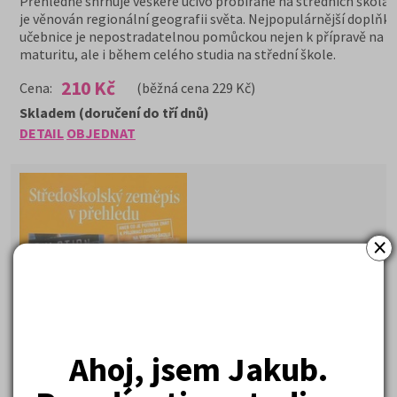
Přehledně shrnuje veškeré učivo probírané na středních školách.
je věnován regionální geografii světa. Nejpopulárnější doplňk
učebnice je nepostradatelnou pomůckou nejen k přípravě na
maturitu, ale i během celého studia na střední škole.
210 Kč
Cena:
(běžná cena 229 Kč)
Skladem (doručení do tří dnů)
DETAIL
OBJEDNAT
×
Ahoj, jsem Jakub.