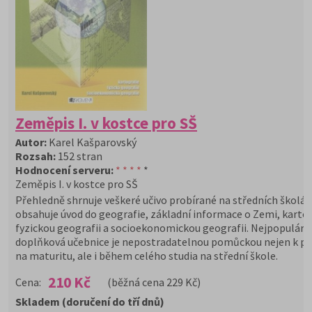
Zeměpis I. v kostce pro SŠ
Autor:
Karel Kašparovský
Rozsah:
152 stran
Hodnocení serveru:
* * * *
*
Zeměpis I. v kostce pro SŠ
Přehledně shrnuje veškeré učivo probírané na středních školách.
obsahuje úvod do geografie, základní informace o Zemi, kartog
fyzickou geografii a socioekonomickou geografii. Nejpopulárn
doplňková učebnice je nepostradatelnou pomůckou nejen k př
na maturitu, ale i během celého studia na střední škole.
210 Kč
Cena:
(běžná cena 229 Kč)
Skladem (doručení do tří dnů)