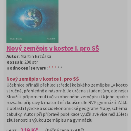
Nový zeměpis v kostce I. pro SŠ
Autor:
Martin Brzóska
Rozsah:
200 str.
Hodnocení serveru:
* * *
* *
Nový zeměpis v kostce I. pro SŠ
Učebnice přináší přehled středoškolského zeměpisu „v kostce“
stručně, přehledně a názorně. Je určena studentům, ale nejen 
Slouží k připomenutí učiva obecného zeměpisu i k jeho opakov
rozsahu přípravy k maturitní zkoušce dle RVP gymnázií. Základn
z oblasti fyzické a socioekonomické geografie Mapy, schémata
tabulky. Autor při přípravě publikace využil své více než 15leté
zkušenosti s výukou zeměpisu na gymnáziu
219 Kč
Cena:
(běžná cena 229 Kč)