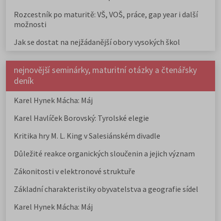
Rozcestník po maturitě: VŠ, VOŠ, práce, gap year i další
možnosti
Jak se dostat na nejžádanější obory vysokých škol
nejnovější seminárky, maturitní otázky a čtenářsky
deník
Karel Hynek Mácha: Máj
Karel Havlíček Borovský: Tyrolské elegie
Kritika hry M. L. King v Salesiánském divadle
Důležité reakce organických sloučenin a jejich význam
Zákonitosti v elektronové struktuře
Základní charakteristiky obyvatelstva a geografie sídel
Karel Hynek Mácha: Máj