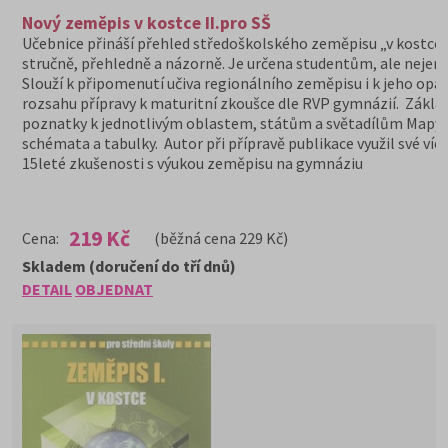
Nový zeměpis v kostce II.pro SŠ
Učebnice přináší přehled středoškolského zeměpisu „v kostce“
stručně, přehledně a názorně. Je určena studentům, ale nejen 
Slouží k připomenutí učiva regionálního zeměpisu i k jeho opa
rozsahu přípravy k maturitní zkoušce dle RVP gymnázií. Zákla
poznatky k jednotlivým oblastem, státům a světadílům Mapy,
schémata a tabulky. Autor při přípravě publikace využil své víc
15leté zkušenosti s výukou zeměpisu na gymnáziu
219 Kč
Cena:
(běžná cena 229 Kč)
Skladem (doručení do tří dnů)
DETAIL
OBJEDNAT