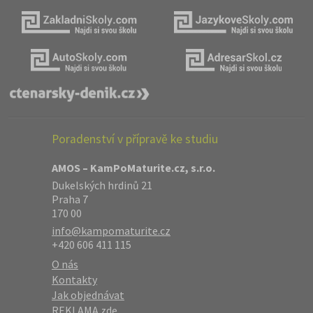
Poradenství v přípravě ke studiu
AMOS – KamPoMaturite.cz, s.r.o.
Dukelských hrdinů 21
Praha 7
170 00
info@kampomaturite.cz
+420 606 411 115
O nás
Kontakty
Jak objednávat
REKLAMA zde