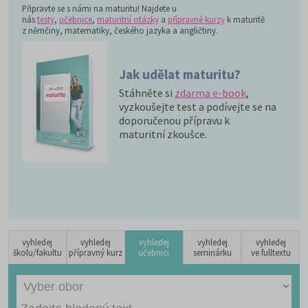
Připravte se s námi na maturitu! Najdete u
nás
testy
,
učebnice
,
maturitní otázky
a
přípravné kurzy
k maturitě
z němčiny, matematiky, českého jazyka a angličtiny.
Jak udělat maturitu?
Stáhněte si
zdarma e-book
,
vyzkoušejte test a podívejte se na
doporučenou přípravu k
maturitní zkoušce.
vyhledej
vyhledej
vyhledej
vyhledej
vyhledej
školu/fakultu
přípravný kurz
učebnici
seminárku
ve fulltextu