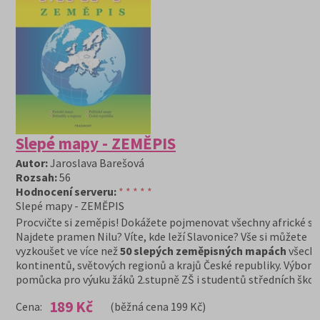
Slepé mapy - ZEMĚPIS
Autor:
Jaroslava Barešová
Rozsah:
56
Hodnocení serveru:
* * * * *
Slepé mapy - ZEMĚPIS
Procvičte si zeměpis! Dokážete pojmenovat všechny africké st
Najdete pramen Nilu? Víte, kde leží Slavonice? Vše si můžete
vyzkoušet ve více než
50 slepých zeměpisných mapách
všech
kontinentů, světových regionů a krajů České republiky. Výborn
pomůcka pro výuku žáků 2.stupně ZŠ i studentů středních škol.
189 Kč
Cena:
(běžná cena 199 Kč)