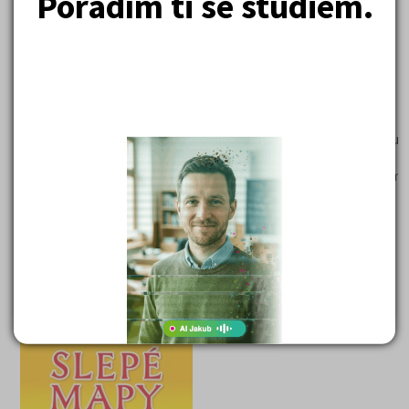
Poradím ti se studiem.
Středoškolský zeměpis v přehledu
Autor:
I. Smolová, M. Vysoudil
Rozsah:
225 stran A5
Hodnocení serveru:
* * * *
*
Středoškolský zeměpis v přehledu
Přehled středoškolského zeměpisu vhodný k přípravě k maturi
zkoušce nebo k přijímacím zkouškám na vš.
Komplexní obsah je doplněný tabulkami, souhrny a testovými
otázkami. Česká republika je popsána v rámci nových vyšších
správních celků.
155 Kč
Cena:
(běžná cena 169 Kč)
Skladem (doručení do tří dnů)
DETAIL
OBJEDNAT