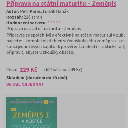
Příprava na státní maturitu – Zeměpis
Autor:
Petr Karas, Ludvík Hanák
Rozsah:
216 stran
Hodnocení serveru:
* * * * *
Příprava na státní maturitu – Zeměpis
Připravte se spolehlivě a efektivně na státní maturitu! V publi
najdete: - kompletní přehled středoškolského zeměpisu - test
konci jednotlivých kapitol k prověření znalostí - taktické rady, 
připravit, abyste u zkoušky obstáli.
229 Kč
Cena:
(běžná cena 249 Kč)
Skladem (doručení do tří dnů)
DETAIL
OBJEDNAT