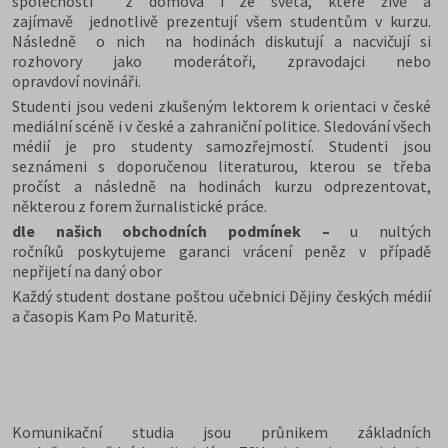
společnosti z domova i ze světa, které živě a
zajímavě jednotlivě prezentují všem studentům v kurzu.
Následně o nich na hodinách diskutují a nacvičují si
rozhovory jako moderátoři, zpravodajci nebo
opravdoví novináři.
Studenti jsou vedeni zkušeným lektorem k orientaci v české
mediální scéně i v české a zahraniční politice. Sledování všech
médií je pro studenty samozřejmostí. Studenti jsou
seznámeni s doporučenou literaturou, kterou se třeba
pročíst a následně na hodinách kurzu odprezentovat,
některou z forem žurnalistické práce.
dle našich obchodních podmínek –
u nultých
ročníků poskytujeme garanci vrácení peněz v případě
nepřijetí na daný obor
Každý student dostane poštou učebnici Dějiny českých médií
a časopis Kam Po Maturitě.
Komunikační studia jsou průnikem základních