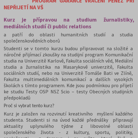
PROGRAM GARANCE VRÁCENÍ PENĚZ PŘI
NEPŘIJETÍ NA VŠ
Kurz je přípravou na studium žurnalistiky,
mediálních studií či public relations
a patří do oblasti humanitních studií a studia
společenskovědních oborů
Studenti se v tomto kurzu budou připravovat na složité a
náročné přijímací zkoušky na studijní program Komunikační
studia na Univerzitě Karlově, Fakulta sociálních věd, Mediální
studia a žurnalistika na Masarykově univerzitě, Fakulta
sociálních studií, nebo na Univerzitě Tomáše Bati ve Zlíně,
Fakulta multimediálních komunikací a dalších vysokých
školách s tímto programem. Kde jsou podmínkou pro přijetí
ke studiu Testy OSP NSZ Scio – testy Obecných studijních
předpokladů
Proč si vybrat tento kurz?
Kurz je založen na rozvinutí kreativního myšlení každého
studenta. Studenti si na úvod každé přednášky připravují
aktuality uplynulého týdne z libovolné oblasti
společenského života - z kultury, sportu, politiky,