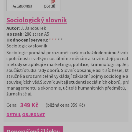
Sociologický slovník
Autor:
J. Jandourek
Rozsah:
288 stran A5
Hodnocení serveru:
* * *
* *
Sociologický slovník
Sociologie pomáhá porozumět našemu každodennímu životu 
společnosti i velkým sociálním změnám a krizím. Její poznatk
metody se aplikují v marketingu, politice, kriminologii aj. Je p
součástí studia řady oborů. Slovník obsahuje asi tisíc hesel, kte
stručně a srozumitelně vykládají základní pojmy sociologie a
souvisejících věd.Slovník uvítají studenti sociálních oborů, práv
managementu a ekonomie, učitelé humanitních předmětů,
žurnalisté aj.
349 Kč
Cena:
(běžná cena 359 Kč)
DETAIL
OBJEDNAT
Doporučené články: