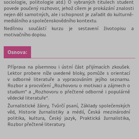
sociologie, politologie atd.) O vybraných titulech student
povede poučený rozhovor, jehož cílem je prokázání znalosti
nejen děl samotných, ale i schopnost je zařadit do kulturně-
mediálního a společenskovědního kontextu.
Nedílnou součástí kurzu je sestavení životopisu a
motivačního dopisu.
Osnova:
Příprava na písemnou i ústní část přijímacích zkoušek.
Lektor probere níže uvedené bloky, pomůže s orientací
v odborné literatuře a vypracováním jejího seznamu.
Rozbor a procvičení „Rozhovoru o motivaci a zájmech o
studium“ a „Rozhovoru o přečtené odborné i populárně
vědecké literatuře“.
Žurnalistické žánry, Tvůrčí psaní, Základy společenských
věd, Historie žurnalistiky a médií, Česká mezinárodní
politika, kultura, Český jazyk, Praktická žurnalistika,
Rozbor přečtené literatury.