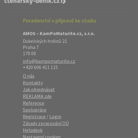
Poradenství v přípravě ke studiu
AMOS – KamPoMaturite.cz, s.r.o.
Dukelských hrdinů 21
Praha 7
170 00
info@kampomaturite.cz
+420 606 411 115
O nás
Kontakty
Jak objednávat
REKLAMA zde
Reference
Spolupráce
Registrace
/
Login
Zásady zpracování OÚ
Helpdesk
Nastavení cookies