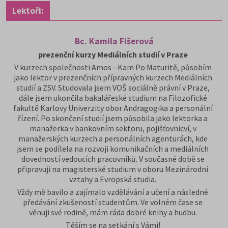
Lektoři:
Bc. Kamila Fišerová
prezenční kurzy Mediálních studií v Praze
V kurzech společnosti Amos - Kam Po Maturitě, působím
jako lektor v prezenčních přípravných kurzech Mediálních
studií a ZSV. Studovala jsem VOŠ sociálně právní v Praze,
dále jsem ukončila bakalářeské studium na Filozofické
fakultě Karlovy Univerzity obor Andragogika a personální
řízení. Po skončení studií jsem působila jako lektorka a
manažerka v bankovním sektoru, pojišťovnicví, v
manažerských kurzech a personálních agenturách, kde
jsem se podílela na rozvoji komunikačních a mediálních
dovedností vedoucích pracovníků. V současné době se
připravuji na magisterské studium v oboru Mezinárodní
vztahy a Evropská studia.
Vždy mě bavilo a zajímalo vzdělávání a učení a následné
předávání zkušeností studentům. Ve volném čase se
věnuji své rodině, mám ráda dobré knihy a hudbu.
Těším se na setkání s Vámi!