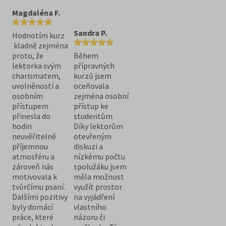
Magdaléna F.
Sandra P.
Hodnotím kurz
kladně zejména
proto, že
Během
lektorka svým
přípravných
charismatem,
kurzů jsem
uvolněností a
oceňovala
osobním
zejména osobní
přístupem
přístup ke
přinesla do
studentům.
hodin
Díky lektorům
neuvěřitelně
otevřeným
příjemnou
diskuzi a
atmosféru a
nízkému počtu
zároveň nás
spolužáku jsem
motivovala k
měla možnost
tvůrčímu psaní.
využít prostor
Dalšími pozitivy
na vyjádření
byly domácí
vlastního
práce, které
názoru či