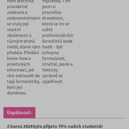
nám lektorka
myšlenky. Tím
pravidelně
jsem si
zadávala a
procvičila
nedocenitelnými
dovednost,
se staly její
která se mi ve
vlastní
světě
zkušenosti z
profesionálních
různých druhů
žurnalistů bude
médií, které nám
hodit - být
předala. Předání
schopna
know-how a
formulovat,
praktických
stručně, jasně a
informací, jak
fakticky
více zabloudit do
správně se
tajů žurnalistiky,
vyjadřovat.
bylo její
doménou.
Úspěšnost:
Z kurzu 2024 bylo přijato 75% našich studentů!