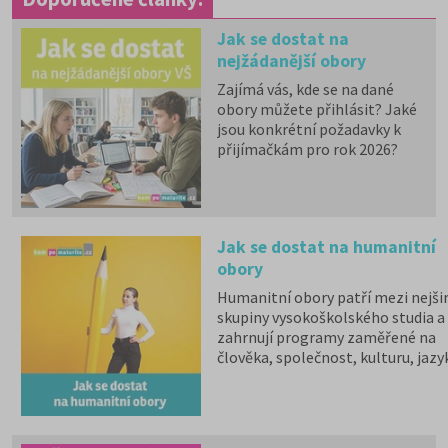
Jak se dostat na
nejžádanější obory
vysokých škol
Zajímá vás, kde se na dané
obory můžete přihlásit? Jaké
jsou konkrétní požadavky k
přijímačkám pro rok 2026?
Informace pro obory, které
neuvádíme v tomto přehledu,
najdete na
www.VysokeSkoly.com
,
Jak se dostat na humanitní
aktuální informace k 2. kolům
obory
a prodloužení termínů pro
podání přihlášek pak
zde
.
Humanitní obory patří mezi nejšir
skupiny vysokoškolského studia a
zahrnují programy zaměřené na
člověka, společnost, kulturu, jazy
vzdělávání i komunikaci.
Psychologii, filozofii, logiku,
politologii, sociologii, sociální
politiku a sociální práci, historick