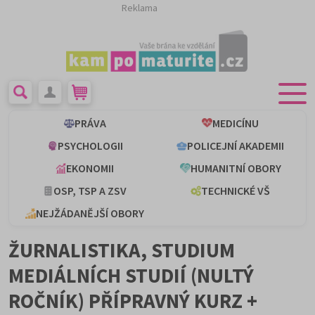
Reklama
PRÁVA
MEDICÍNU
PSYCHOLOGII
POLICEJNÍ AKADEMII
EKONOMII
HUMANITNÍ OBORY
OSP, TSP A ZSV
TECHNICKÉ VŠ
NEJŽÁDANĚJŠÍ OBORY
ŽURNALISTIKA, STUDIUM
MEDIÁLNÍCH STUDIÍ (NULTÝ
ROČNÍK) PŘÍPRAVNÝ KURZ +