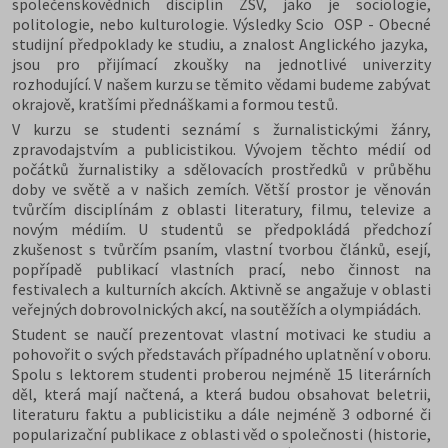
společenskovědních disciplín ZSV, jako je sociologie,
politologie, nebo kulturologie. Výsledky Scio OSP - Obecné
studijní předpoklady ke studiu, a znalost Anglického jazyka,
jsou pro přijímací zkoušky na jednotlivé univerzity
rozhodující. V našem kurzu se těmito vědami budeme zabývat
okrajově, kratšími přednáškami a formou testů.
V kurzu se studenti seznámí s žurnalistickými žánry,
zpravodajstvím a publicistikou. Vývojem těchto médií od
počátků žurnalistiky a sdělovacích prostředků v
průběhu
doby ve světě a v našich zemích.
Větší prostor je věnován
tvůrčím disciplínám z oblasti literatury, filmu, televize a
novým médiím. U studentů se předpokládá předchozí
zkušenost s tvůrčím psaním, vlastní tvorbou článků, esejí,
popřípadě publikací vlastních prací, nebo činnost na
festivalech a kulturních akcích. Aktivně se angažuje v oblasti
veřejných dobrovolnických akcí, na soutěžích a olympiádách.
Student se naučí prezentovat vlastní motivaci ke studiu a
pohovořit o svých představách případného uplatnění v oboru.
Spolu s lektorem studenti proberou nejméně 15 literárních
děl, která mají načtená, a která budou obsahovat beletrii,
literaturu faktu a publicistiku a dále nejméně 3 odborné či
popularizační publikace z oblasti věd o společnosti (historie,