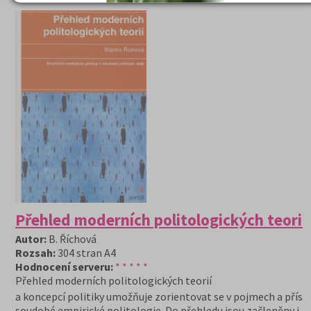
Přehled moderních politologických teorií
Autor:
B. Říchová
Rozsah:
304 stran A4
Hodnocení serveru:
* * * * *
Přehled moderních politologických teorií
a koncepcí politiky umožňuje zorientovat se v pojmech a přís
soudobé empirické politologie. Do přehledu jsou začleněny i z