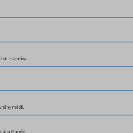
žánr - zpráva.
ivněny médii.
ěpána Mareše.