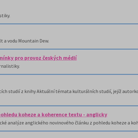
tiky.
lt a vodu Mountain Dew.
mínky pro provoz českých médií
nalistiky.
ch studií z knihy Aktuální témata kulturálních studií, jejíž autorko
pohledu koheze a koherence textu - anglicky
stické analýze anglického novinového článku z pohledu koheze a ko