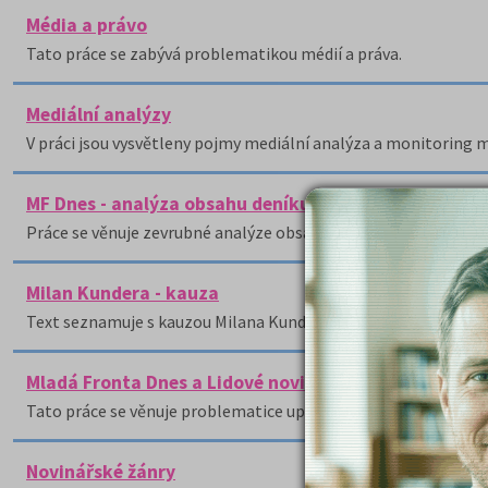
Média a právo
Tato práce se zabývá problematikou médií a práva.
Mediální analýzy
V práci jsou vysvětleny pojmy mediální analýza a monitoring m
MF Dnes - analýza obsahu deníku
Práce se věnuje zevrubné analýze obsahu celostátního deníku
Milan Kundera - kauza
Text seznamuje s kauzou Milana Kundery, který byl obviněn z u
Mladá Fronta Dnes a Lidové noviny - uplatňování eti
Tato práce se věnuje problematice uplatňování etického kodex
Novinářské žánry