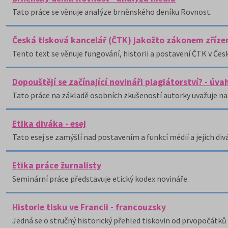
Tato práce se věnuje analýze brněnského deníku Rovnost.
Česká tisková kancelář (ČTK) jakožto zákonem zřízen
Tento text se věnuje fungování, historii a postavení ČTK v Čes
Dopouštějí se začínající novináři plagiátorství? - úva
Tato práce na základě osobních zkušeností autorky uvažuje nad 
Etika diváka - esej
Tato esej se zamýšlí nad postavením a funkcí médií a jejich div
Etika práce žurnalisty
Seminární práce představuje etický kodex novináře.
Historie tisku ve Francii - francouzsky
Jedná se o stručný historický přehled tiskovin od prvopočátků 