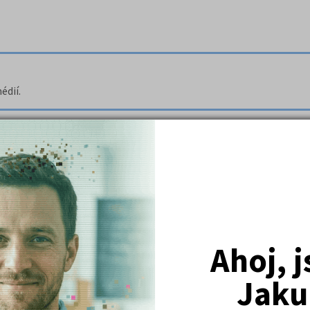
édií.
 MF Dnes.
davačství a spoluprací s STB.
ckého kodexu
Ahoj, 
u v Mladé Frontě Dnes a Lidových novinách.
Jaku