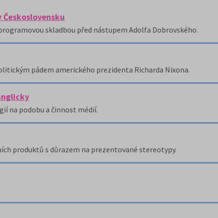
v Československu
ho programovou skladbou před nástupem Adolfa Dobrovského.
politickým pádem amerického prezidenta Richarda Nixona.
anglicky
gií na podobu a činnost médií.
ních produktů s důrazem na prezentované stereotypy.