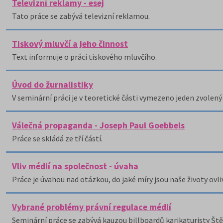
Televizní reklamy - esej
Tato práce se zabývá televizní reklamou.
Tiskový mluvčí a jeho činnost
Text informuje o práci tiskového mluvčího.
Úvod do žurnalistiky
V seminární práci je v teoretické části vymezeno jeden zvolený 
Válečná propaganda - Joseph Paul Goebbels
Práce se skládá ze tří částí.
Vliv médií na společnost - úvaha
Práce je úvahou nad otázkou, do jaké míry jsou naše životy ovl
Vybrané problémy právní regulace médií
Seminární práce se zabývá kauzou billboardů karikaturisty Št