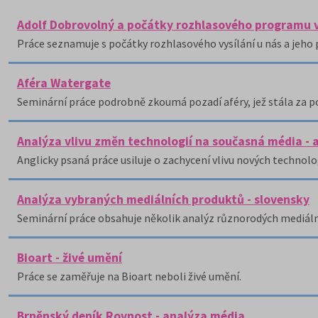
Adolf Dobrovolný a počátky rozhlasového programu 
Práce seznamuje s počátky rozhlasového vysílání u nás a je
Aféra Watergate
Seminární práce podrobně zkoumá pozadí aféry, jež stála za 
Analýza vlivu změn technologií na současná média - 
Anglicky psaná práce usiluje o zachycení vlivu nových technolo
Analýza vybraných mediálních produktů - slovensky
Seminární práce obsahuje několik analýz různorodých mediál
Bioart - živé umění
Práce se zaměřuje na Bioart neboli živé umění.
Brněnský deník Rovnost - analýza média