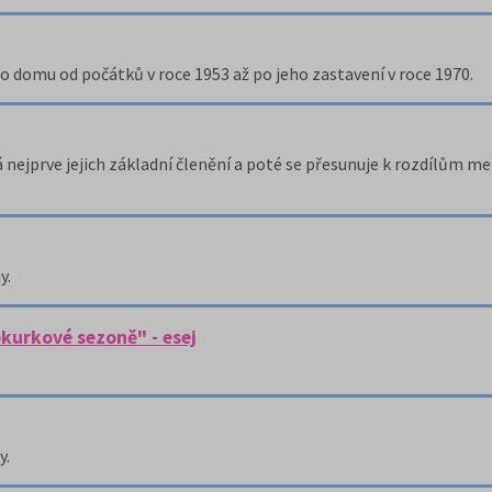
do domu od počátků v roce 1953 až po jeho zastavení v roce 1970.
 nejprve jejich základní členění a poté se přesunuje k rozdílům me
y.
kurkové sezoně" - esej
y.