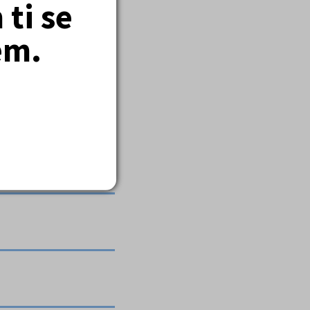
ti se
em.
 Horákovou a dalšími