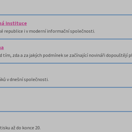
á instituce
ké republice i v moderní informační společnosti.
ha
tím, zda a za jakých podmínek se začínající novináři dopouštějí pl
áků v dnešní společnosti.
tisku až do konce 20.