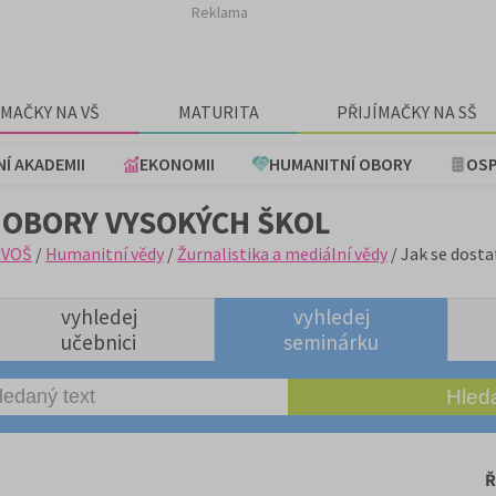
Reklama
ÍMAČKY NA VŠ
MATURITA
PŘIJÍMAČKY NA SŠ
NÍ AKADEMII
EKONOMII
HUMANITNÍ OBORY
OSP
 OBORY VYSOKÝCH ŠKOL
+VOŠ
/
Humanitní vědy
/
Žurnalistika a mediální vědy
/ Jak se dosta
vyhledej
vyhledej
učebnici
seminárku
Ř