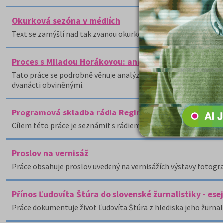
Okurková sezóna v médiích
Text se zamýšlí nad tak zvanou okurkovou sezónou v médiích.
Proces s Miladou Horákovou: analýza dobových mate
Tato práce se podrobně věnuje analýze dobových materiálů so
dvanácti obviněnými.
Programová skladba rádia Regina
Cílem této práce je seznámit s rádiem Regina Praha a popsat 
Proslov na vernisáž
Práce obsahuje proslov uvedený na vernisážích výstavy fotografi
Přínos Ľudovíta Štúra do slovenské žurnalistiky - ese
Práce dokumentuje život Ľudovíta Štúra z hlediska jeho žurnali