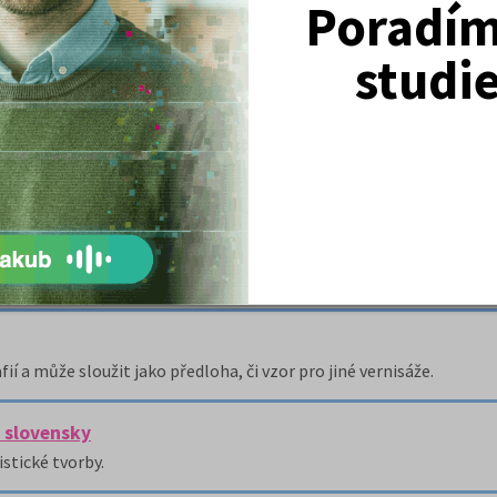
Poradím 
studi
riálů
uvisejících s propagandistickou kampaní kolem procesu s Miladou
jeho programovou skladbu, která se k 1.
í a může sloužit jako předloha, či vzor pro jiné vernisáže.
j slovensky
stické tvorby.