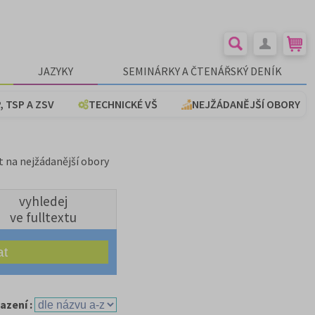
JAZYKY
SEMINÁRKY A ČTENÁŘSKÝ DENÍK
, TSP A ZSV
TECHNICKÉ VŠ
NEJŽÁDANĚJŠÍ OBORY
t na nejžádanější obory
vyhledej
ve fulltextu
azení :