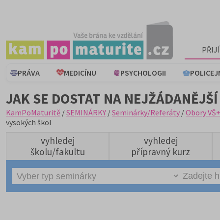
PŘIJ
PRÁVA
MEDICÍNU
PSYCHOLOGII
POLICEJ
JAK SE DOSTAT NA NEJŽÁDANĚJŠÍ
KamPoMaturitě
/
SEMINÁRKY
/
Seminárky/Referáty
/
Obory VŠ
vysokých škol
vyhledej
vyhledej
školu/fakultu
přípravný kurz