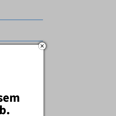
×
jsem
b.