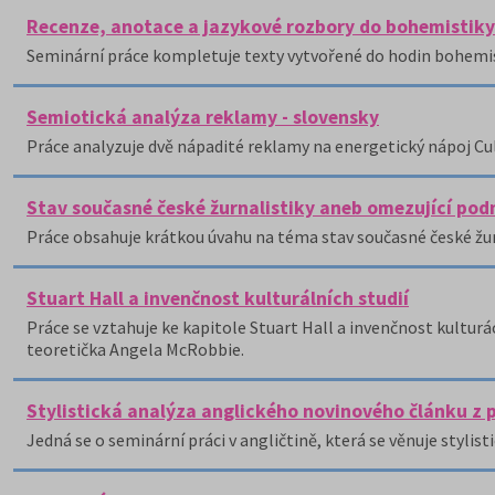
Recenze, anotace a jazykové rozbory do bohemistiky
Seminární práce kompletuje texty vytvořené do hodin bohemis
Semiotická analýza reklamy - slovensky
Práce analyzuje dvě nápadité reklamy na energetický nápoj Cu
Stav současné české žurnalistiky aneb omezující pod
Práce obsahuje krátkou úvahu na téma stav současné české žur
Stuart Hall a invenčnost kulturálních studií
Práce se vztahuje ke kapitole Stuart Hall a invenčnost kulturácí
teoretička Angela McRobbie.
Stylistická analýza anglického novinového článku z 
Jedná se o seminární práci v angličtině, která se věnuje styli