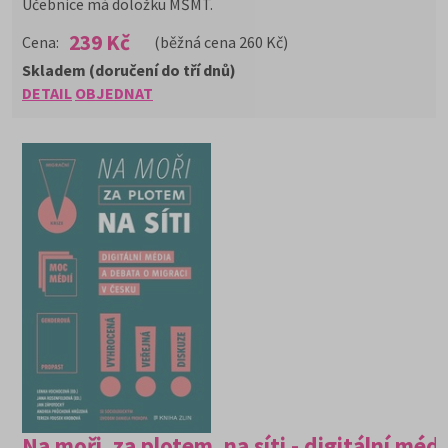
Učebnice má doložku MŠMT.
239 Kč
Cena:
(běžná cena 260 Kč)
Skladem (doručení do tří dnů)
DETAIL
OBJEDNAT
Na moři, za plotem, na síti - digitální médi