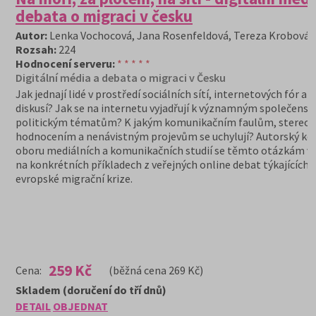
debata o migraci v česku
Autor:
Lenka Vochocová, Jana Rosenfeldová, Tereza Krobová
Rozsah:
224
Hodnocení serveru:
* * * * *
Digitální média a debata o migraci v Česku
Jak jednají lidé v prostředí sociálních sítí, internetových fór a 
diskusí? Jak se na internetu vyjadřují k významným společens
politickým tématům? K jakým komunikačním faulům, stereo
hodnocením a nenávistným projevům se uchylují? Autorský kol
oboru mediálních a komunikačních studií se těmto otázkám v
na konkrétních příkladech z veřejných online debat týkajících 
evropské migrační krize.
259 Kč
Cena:
(běžná cena 269 Kč)
Skladem (doručení do tří dnů)
DETAIL
OBJEDNAT