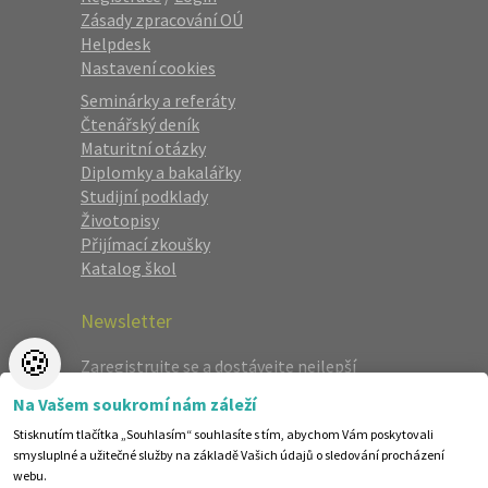
Zásady zpracování OÚ
Helpdesk
Nastavení cookies
Seminárky a referáty
Čtenářský deník
Maturitní otázky
Diplomky a bakalářky
Studijní podklady
Životopisy
Přijímací zkoušky
Katalog škol
Newsletter
🍪
Zaregistrujte se a dostávejte nejlepší
nabídky jako první.
Na Vašem soukromí nám záleží
Stisknutím tlačítka „Souhlasím“ souhlasíte s tím, abychom Vám poskytovali
smysluplné a užitečné služby na základě Vašich údajů o sledování procházení
webu.