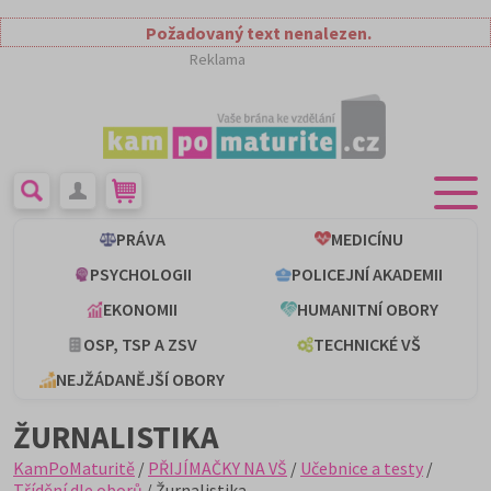
Požadovaný text nenalezen.
Reklama
PRÁVA
MEDICÍNU
PSYCHOLOGII
POLICEJNÍ AKADEMII
EKONOMII
HUMANITNÍ OBORY
OSP, TSP A ZSV
TECHNICKÉ VŠ
NEJŽÁDANĚJŠÍ OBORY
ŽURNALISTIKA
KamPoMaturitě
/
PŘIJÍMAČKY NA VŠ
/
Učebnice a testy
/
Třídění dle oborů
/ Žurnalistika