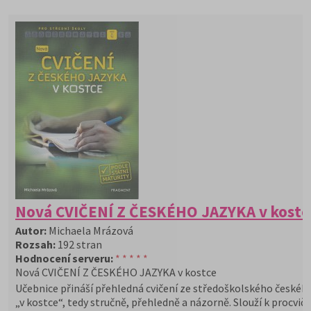
Nová CVIČENÍ Z ČESKÉHO JAZYKA v kostc
Autor:
Michaela Mrázová
Rozsah:
192 stran
Hodnocení serveru:
* * * * *
Nová CVIČENÍ Z ČESKÉHO JAZYKA v kostce
Učebnice přináší přehledná cvičení ze středoškolského českéh
„v kostce“, tedy stručně, přehledně a názorně. Slouží k procviče