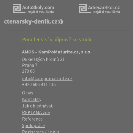
Poradenství v přípravě ke studiu
AMOS – KamPoMaturite.cz, s.r.o.
Dukelských hrdinů 21
Praha 7
170 00
info@kampomaturite.cz
+420 606 411 115
O nás
Kontakty
Jak objednávat
REKLAMA zde
Reference
Spolupráce
Registrace
/
Login