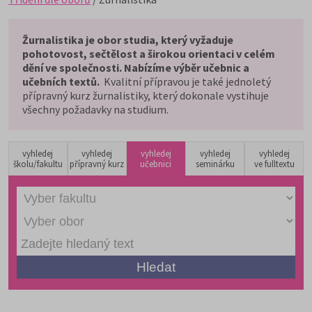
Žurnalistika je obor studia, který vyžaduje
pohotovost, sečtělost a širokou orientaci v celém
dění ve společnosti. Nabízíme výběr učebnic a
učebních textů.
Kvalitní přípravou je také jednoletý
přípravný kurz žurnalistiky, který dokonale vystihuje
všechny požadavky na studium.
vyhledej
vyhledej
vyhledej
vyhledej
vyhledej
školu/fakultu
přípravný kurz
učebnici
seminárku
ve fulltextu