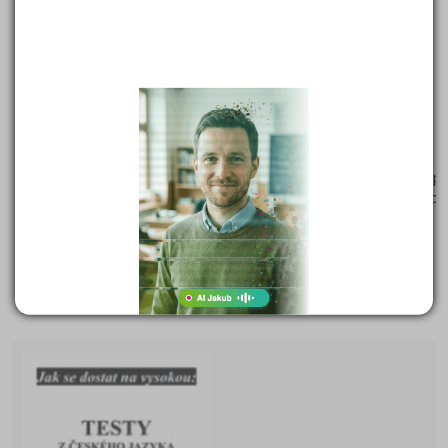
ČESKÝ JAZYK - testové úlohy
Autor:
Mgr. Drahuše Mašková
Rozsah:
192 str.
Hodnocení serveru:
* * * *
*
ČESKÝ JAZYK - testové úlohy
Sbírka 1350 testových úloh s klíčem pro průběžné studium a p
přípravu k maturitě a k přijímacícm zkouškám na vysokou škol
179 Kč
Cena:
(běžná cena 181 Kč)
Skladem (doručení do tří dnů)
DETAIL
OBJEDNAT