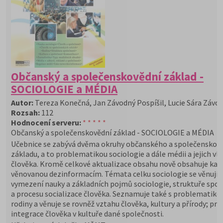
Občanský a společenskovědní základ -
SOCIOLOGIE a MÉDIA
Autor:
Tereza Konečná, Jan Závodný Pospíšil, Lucie Sára Závo
Rozsah:
112
Hodnocení serveru:
* * * * *
Občanský a společenskovědní základ - SOCIOLOGIE a MÉDIA
Učebnice se zabývá dvěma okruhy občanského a společenskov
základu, a to problematikou sociologie a dále médii a jejich vli
člověka. Kromě celkové aktualizace obsahu nově obsahuje kap
věnovanou dezinformacím. Témata celku sociologie se věnují
vymezení nauky a základních pojmů sociologie, struktuře spol
a procesu socializace člověka. Seznamuje také s problematiko
rodiny a věnuje se rovněž vztahu člověka, kultury a přírody; pr
integrace člověka v kultuře dané společnosti.