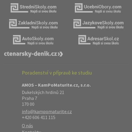
Poradenství v přípravě ke studiu
AMOS – KamPoMaturite.cz, s.r.o.
Dukelských hrdinů 21
Praha 7
170 00
info@kampomaturite.cz
+420 606 411 115
O nás