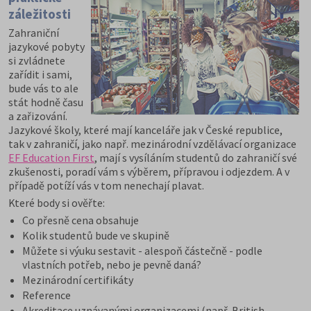
záležitosti
Zahraniční
jazykové pobyty
si zvládnete
zařídit i sami,
bude vás to ale
stát hodně času
a zařizování.
Jazykové školy, které mají kanceláře jak v České republice,
tak v zahraničí, jako např. mezinárodní vzdělávací organizace
EF Education First
, mají s vysíláním studentů do zahraničí své
zkušenosti, poradí vám s výběrem, přípravou i odjezdem. A v
případě potíží vás v tom nenechají plavat.
Které body si ověřte:
Co přesně cena obsahuje
Kolik studentů bude ve skupině
Můžete si výuku sestavit - alespoň částečně - podle
vlastních potřeb, nebo je pevně daná?
Mezinárodní certifikáty
Reference
Akreditace uznávanými organizacemi (např. British