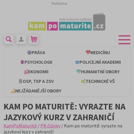
Reklama
PRÁVA
MEDICÍNU
PSYCHOLOGII
POLICEJNÍ AKADEMII
EKONOMII
HUMANITNÍ OBORY
OSP, TSP A ZSV
TECHNICKÉ VŠ
NEJŽÁDANĚJŠÍ OBORY
KAM PO MATURITĚ: VYRAZTE NA
JAZYKOVÝ KURZ V ZAHRANIČÍ
KamPoMaturitě
/
PR články
/ Kam po maturitě: vyrazte na
jazykový kurz v zahraničí