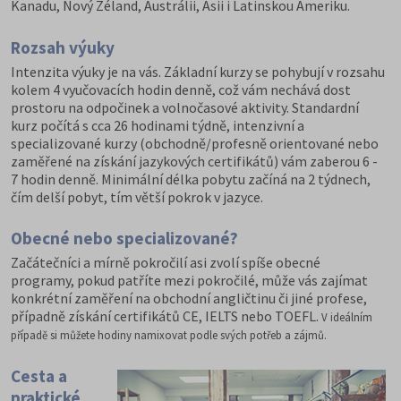
Kanadu, Nový Zéland, Austrálii, Asii i Latinskou Ameriku.
Rozsah výuky
Intenzita výuky je na vás. Základní kurzy se pohybují v rozsahu
kolem 4 vyučovacích hodin denně, což vám nechává dost
prostoru na odpočinek a volnočasové aktivity. Standardní
kurz počítá s cca 26 hodinami týdně, intenzivní a
specializované kurzy (obchodně/profesně orientované nebo
zaměřené na získání jazykových certifikátů) vám zaberou 6 -
7 hodin denně. Minimální délka pobytu začíná na 2 týdnech,
čím delší pobyt, tím větší pokrok v jazyce.
Obecné nebo specializované?
Začátečníci a mírně pokročilí asi zvolí spíše obecné
programy, pokud patříte mezi pokročilé, může vás zajímat
konkrétní zaměření na obchodní angličtinu či jiné profese,
případně získání certifikátů CE, IELTS nebo TOEFL.
V ideálním
případě si můžete hodiny namixovat podle svých potřeb a zájmů.
Cesta a
praktické