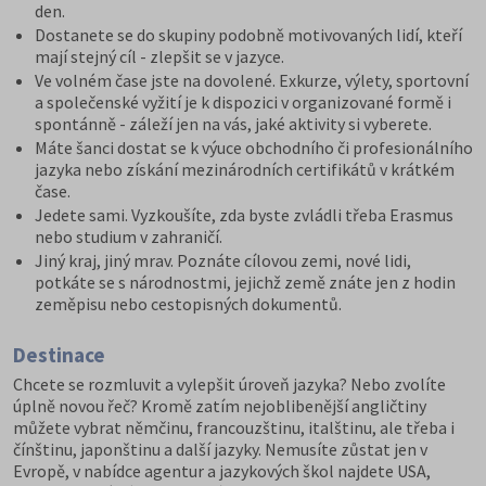
den.
Dostanete se do skupiny podobně motivovaných lidí, kteří
mají stejný cíl - zlepšit se v jazyce.
Ve volném čase jste na dovolené. Exkurze, výlety, sportovní
a společenské vyžití je k dispozici v organizované formě i
spontánně - záleží jen na vás, jaké aktivity si vyberete.
Máte šanci dostat se k výuce obchodního či profesionálního
jazyka nebo získání mezinárodních certifikátů v krátkém
čase.
Jedete sami. Vyzkoušíte, zda byste zvládli třeba Erasmus
nebo studium v zahraničí.
Jiný kraj, jiný mrav. Poznáte cílovou zemi, nové lidi,
potkáte se s národnostmi, jejichž země znáte jen z hodin
zeměpisu nebo cestopisných dokumentů.
Destinace
Chcete se rozmluvit a vylepšit úroveň jazyka? Nebo zvolíte
úplně novou řeč? Kromě zatím nejoblibenější angličtiny
můžete vybrat němčinu, francouzštinu, italštinu, ale třeba i
čínštinu, japonštinu a další jazyky. Nemusíte zůstat jen v
Evropě, v nabídce agentur a jazykových škol najdete USA,