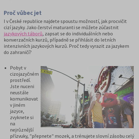
Proč vůbec jet
I v České republice najdete spoustu možností, jak procvičit
cizí jazyky. Jako čerství maturanti se můžete zúčastnit
jazykových táborů
, zapsat se do individuálních nebo
konverzačních kurzů, případně se přihlásit do letních
intenzivních jazykových kurzů. Proč tedy vyrazit za jazykem
do zahraničí?
Pobyt v
cizojazyčném
prostředí.
Jste nuceni
neustále
komunikovat
v jiném
jazyce,
zvyknete si
na
nejrůznější
přízvuky, "přepnete" mozek, a trénujete slovní zásobu celý