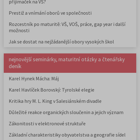
přijímaček na VŠ?
Prestiž a vnímání oborů ve společnosti
Rozcestník po maturitě: VŠ, VOŠ, práce, gap year i další
možnosti
Jak se dostat na nejžádanější obory vysokých škol
nejnovější seminárky, maturitní otázky a čtenářsky
deník
Karel Hynek Mácha: Máj
Karel Havlíček Borovský: Tyrolské elegie
Kritika hry M. L. King v Salesiánském divadle
Důležité reakce organických sloučenin a jejich význam
Zákonitosti v elektronové struktuře
Základní charakteristiky obyvatelstva a geografie sídel