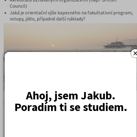
Council)
Jaká je orientační výše kapesného na fakultativní program,
vstupy, jídlo, případně další náklady?
Ahoj, jsem Jakub.
20.4.2017
Poradím ti se studiem.