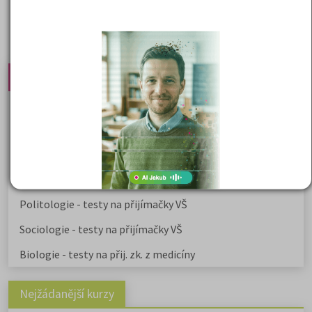
Nejprodávanější učebnice
Učebnice a testy právnické fakulty
Psychologie - podklady pro přijímačky
Přijímací zkoušky z matematiky na VŠE Praha
Řešení otázek Policejní akademie
Politologie - testy na přijímačky VŠ
Sociologie - testy na přijímačky VŠ
Biologie - testy na přij. zk. z medicíny
Nejžádanější kurzy