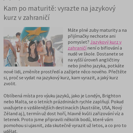
Kam po maturitě: vyrazte na jazykový
kurz v zahraničí
Máte plné zuby maturity a na
přijímačky nechcete ani
pomyslet?
Jazykový kurz v
zahraničí
není o biflování a
nudě ve škole. Dostanete se
na vyšší úroveň angličtiny
nebo jiného jazyka, potkáte
nové lidi, změníte prostředí a zažijete něco nového. Přečtěte
si, proč se vydat na jazykový kurz, kam vyrazit, a jaký kurz
zvolit.
Oblíbená místa pro výuku jazyků, jako je Londýn, Brighton
nebo Malta, se o letních prázdninách rychle zaplňují. Pokud
uvažujete o vzdálenějších destinacích (Austrálie, USA, Nový
Zéland aj.), termín už dost hoří, hlavně kvůli zařizování víz a
letenek. Proto jsme připravili několik bodů, které vám
pomohou si ujasnit, zda skutečně vyrazit už letos, a co pro to
udělat.