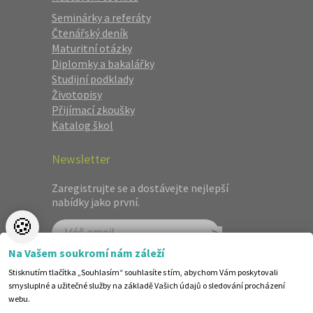
Seminárky a referáty
Čtenářský deník
Maturitní otázky
Diplomky a bakalářky
Studijní podklady
Životopisy
Přijímací zkoušky
Katalog škol
Newsletter
Zaregistrujte se a dostávejte nejlepší
nabídky jako první.
🍪
Na Vašem soukromí nám záleží
Stisknutím tlačítka „Souhlasím“ souhlasíte s tím, abychom Vám poskytovali
smysluplné a užitečné služby na základě Vašich údajů o sledování procházení
331 Kč
Cena:
(běžná cena 349 Kč)
webu.
Skladem (doručení do tří dnů)