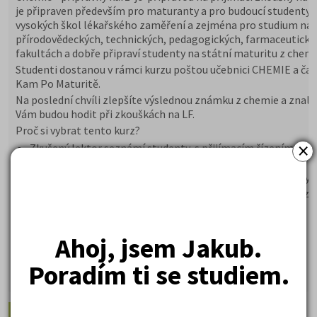
je připraven především pro maturanty a pro budoucí studenty
vysokých škol lékařského zaměření a zejména pro studium na
přírodovědeckých, technických, pedagogických, farmaceutický
fakultách a dobře připraví studenty na státní maturitu z chemi
Studenti dostanou v rámci kurzu poštou učebnici CHEMIE a čas
Kam Po Maturitě.
Na poslední chvíli zlepšíte výslednou známku z chemie a znalo
Vám budou hodit při zkouškách na LF.
Proč si vybrat tento kurz?
×
Zkušený lektor seznámí studenty s přijímacím řízením a or
zkoušky
Studenti si prověří svoje znalosti a doplní o další poznatky
Součástí kurzu jsou modelové testové úlohy z přijímaček z
minulých let
Kurzy probíhají v prezenční i online formě
Ahoj, jsem Jakub.
5 590 Kč
Cena od:
Poradím ti se studiem.
DETAIL
PŘIHLÁSIT SE
Doporučené články: