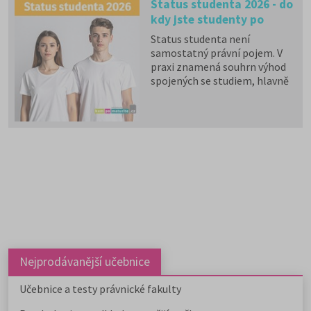
Status studenta 2026 - do
kdy jste studenty po
maturitě?
Status studenta není
samostatný právní pojem. V
praxi znamená souhrn výhod
spojených se studiem, hlavně
zdravotní pojištění hrazené
státem, studentské slevy na
dopravu a další.
Nejprodávanější učebnice
Učebnice a testy právnické fakulty