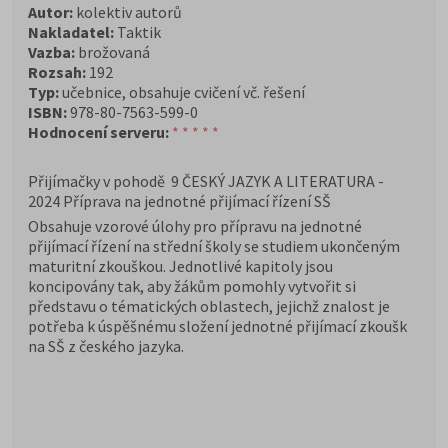
Autor:
kolektiv autorů
Nakladatel:
Taktik
Vazba:
brožovaná
Rozsah:
192
Typ:
učebnice, obsahuje cvičení vč. řešení
ISBN:
978-80-7563-599-0
Hodnocení serveru:
* * * * *
Přijímačky v pohodě 9 ČESKÝ JAZYK A LITERATURA -
2024
Příprava na jednotné přijímací řízení SŠ
Obsahuje vzorové úlohy pro přípravu na jednotné
přijímací řízení na střední školy se studiem ukončeným
maturitní zkouškou. Jednotlivé kapitoly jsou
koncipovány tak, aby žákům pomohly vytvořit si
představu o tématických oblastech, jejichž znalost je
potřeba k úspěšnému složení jednotné přijímací zkoušk
na SŠ z českého jazyka.