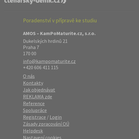
Poradenství v přípravě ke studiu
AMOS – KamPoMaturite.cz, s.r.o.
Dukelských hrdinů 21
Praha 7
170 00
info@kampomaturite.cz
+420 606 411 115
O nás
Kontakty
Jak objednávat
REKLAMA zde
Reference
Spolupráce
Registrace
/
Login
Zásady zpracování OÚ
Helpdesk
Nastavení cookies