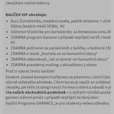
zkouškám našimi lektory.
BALÍČEK VIP obsahuje:
Kurz Žurnalistika, mediální studia, publik relations + učebn
Dějiny českých médií 10360,- Kč
Učebnice Stylistika pro žurnalistiky za bonusovou cenu 200
ZDARMA program Garance v případě nepřijetí na VŠ v hodno
Kč
ZDARMA poštovné za zaslání knih z balíčku, v hodnotě 150 
ZDARMA e-book „Dostanu se na humanitní obory“
ZDARMA videonávod „Jak se dostat na humanitní obory“
ZDARMA pravidelný mailing s aktualitami z oboru
Proč si vybrat tento balíček?
Student získává kompletní přípravu na písemnou i ústní část z
včetně celkového přehledu. Cílem kurzu je naučit se zvládnutí
zkoušky, jak řešit strategii testů formou cvičení a návodů k pří
D
le našich obchodních podmínek –
u nultých ročníků poskyt
garanci vrácení peněz v případě nepřijetí na daný obor
Využití Programu GARANCE, je pro studenty velkou výhodou.