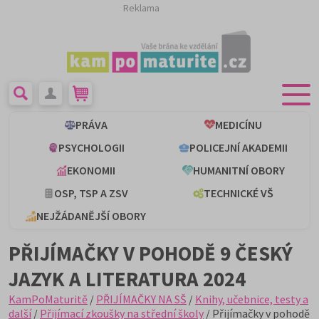
Reklama
PRÁVA
MEDICÍNU
PSYCHOLOGII
POLICEJNÍ AKADEMII
EKONOMII
HUMANITNÍ OBORY
OSP, TSP A ZSV
TECHNICKÉ VŠ
NEJŽÁDANĚJŠÍ OBORY
PŘIJÍMAČKY V POHODĚ 9 ČESKÝ
JAZYK A LITERATURA 2024
KamPoMaturitě
/
PŘIJÍMAČKY NA SŠ
/
Knihy, učebnice, testy a
další
/
Přijímací zkoušky na střední školy
/ Přijímačky v pohodě