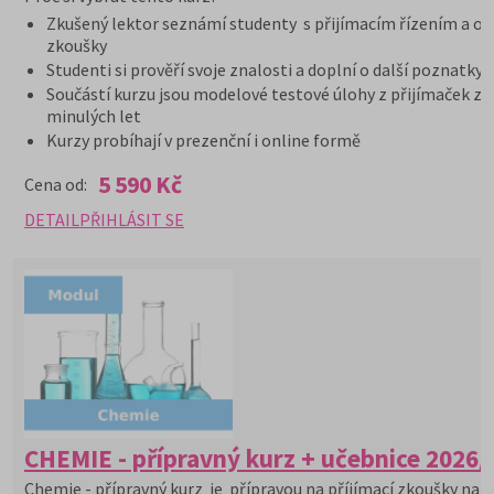
Zkušený lektor seznámí studenty s přijímacím řízením a or
zkoušky
Studenti si prověří svoje znalosti a doplní o další poznatky
Součástí kurzu jsou modelové testové úlohy z přijímaček z
minulých let
Kurzy probíhají v prezenční i online formě
5 590 Kč
Cena od:
DETAIL
PŘIHLÁSIT SE
CHEMIE - přípravný kurz + učebnice 2026/
Chemie - přípravný kurz je přípravou na příjímací zkoušky na V