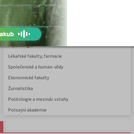
Nejžádanější kurzy
Právnické fakulty
Psychologie
Lékařské fakulty, farmacie
Společenské a human. vědy
Ekonomické fakulty
Žurnalistika
Politologie a mezinár. vztahy
Policejní akademie