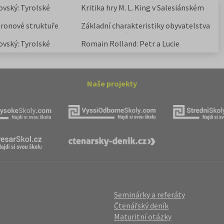
ovský: Tyrolské
Kritika hry M. L. King v Salesiánském
divadle
tronové struktuře
Základní charakteristiky obyvatelstva
a geografie sídel
ovský: Tyrolské
Romain Rolland: Petr a Lucie
Naše projekty
Seminárky a referáty
Čtenářský deník
Maturitní otázky