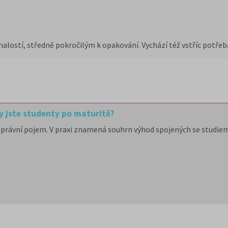
alostí, středně pokročilým k opakování. Vychází též vstříc potřeb
y jste studenty po maturitě?
právní pojem. V praxi znamená souhrn výhod spojených se studiem