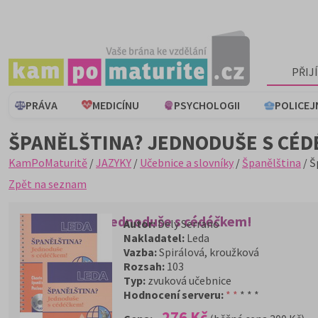
PŘIJ
PRÁVA
MEDICÍNU
PSYCHOLOGII
POLICEJ
ŠPANĚLŠTINA? JEDNODUŠE S CÉD
KamPoMaturitě
/
JAZYKY
/
Učebnice a slovníky
/
Španělština
/ Š
Zpět na seznam
Španělština? Jednoduše s cédéčkem!
Autor:
Dely Serrano
Nakladatel:
Leda
Vazba:
Spirálová, kroužková
Rozsah:
103
Typ:
zvuková učebnice
Hodnocení serveru:
* *
* * *
276 Kč