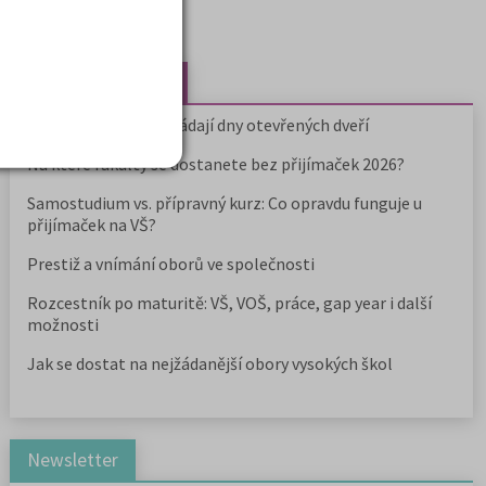
Nejčtenější články
Kdy vysoké školy pořádají dny otevřených dveří
Na které fakulty se dostanete bez přijímaček 2026?
Samostudium vs. přípravný kurz: Co opravdu funguje u
přijímaček na VŠ?
Prestiž a vnímání oborů ve společnosti
Rozcestník po maturitě: VŠ, VOŠ, práce, gap year i další
možnosti
Jak se dostat na nejžádanější obory vysokých škol
Newsletter