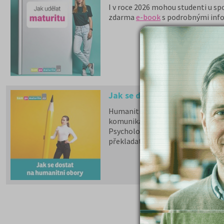
I v roce 2026 mohou studenti u sp
zdarma
e-book
s podrobnými inf
Jak se dostat na humanitní 
Humanitní obory patří mezi nejšir
komunikaci.
Psychologii, filozofii, logiku, poli
překladatelství a tlumočnictví, o
obory jsou dále v nabídce na 9 so
téměř na všech veřejných vysokýc
školy.
Učitelské
,
ekonomicky
zamě
Chystáte se na humanitní ob
Stáhněte si zdarma e-book s přehl