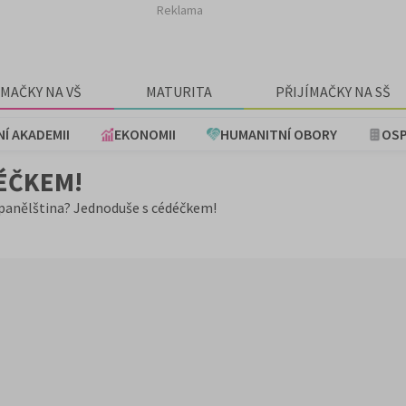
Reklama
ÍMAČKY NA VŠ
MATURITA
PŘIJÍMAČKY NA SŠ
NÍ AKADEMII
EKONOMII
HUMANITNÍ OBORY
OSP
ÉČKEM!
panělština? Jednoduše s cédéčkem!