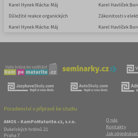
Karel Hynek Mácha: Máj
Karel Havlíček Bor
elegie
Důležité reakce organických
Zákonitosti v elek
sloučenin a jejich význam
Karel Hynek Mácha: Máj
Karel Havlíček Bor
elegie
Poradenství v přípravě ke studiu
O nás
AMOS – KamPoMaturite.cz, s.r.o.
Kontakty
Dukelských hrdinů 21
Jak objednávat
Praha 7