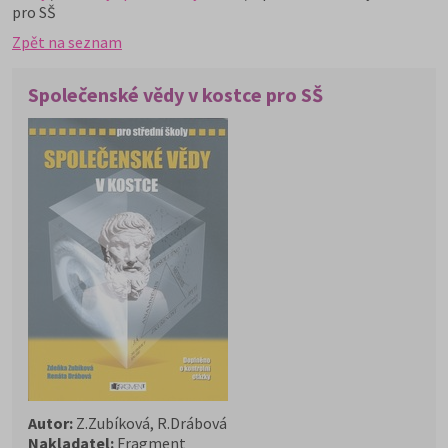
pro SŠ
Zpět na seznam
Společenské vědy v kostce pro SŠ
Autor:
Z.Zubíková, R.Drábová
Nakladatel:
Fragment