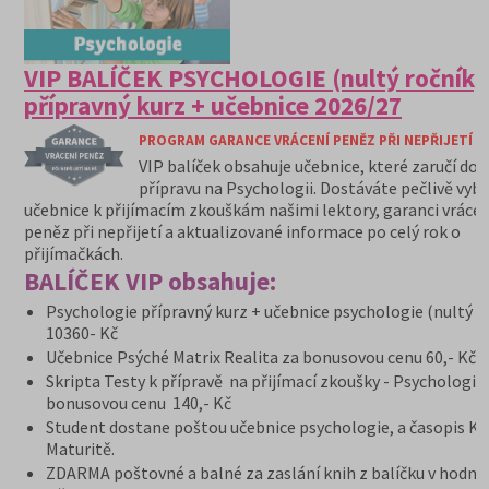
VIP BALÍČEK PSYCHOLOGIE (nultý ročník)
přípravný kurz + učebnice 2026/27
PROGRAM GARANCE VRÁCENÍ PENĚZ PŘI NEPŘIJETÍ N
VIP balíček obsahuje učebnice, které zaručí do
přípravu na Psychologii. Dostáváte pečlivě vyb
učebnice k přijímacím zkouškám našimi lektory, garanci vrácen
peněz při nepřijetí a aktualizované informace po celý rok o
přijímačkách.
BALÍČEK VIP obsahuje:
Psychologie přípravný kurz + učebnice psychologie (nultý r
10360- Kč
Učebnice Psýché Matrix Realita za bonusovou cenu 60,- Kč
Skripta Testy k přípravě na přijímací zkoušky - Psychologie
bonusovou cenu 140,- Kč
Student dostane poštou učebnice psychologie, a časopis K
Maturitě.
ZDARMA poštovné a balné za zaslání knih z balíčku v hodno