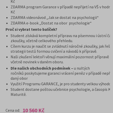
Kč
ZDARMA program Garance v případě nepřijetí na VŠ v hodno
Kč
ZDARMA videonávod „Jak se dostat na psychologii“
ZDARMA e-book „Dostat na obor psychologie“
Proč si vybrat tento balíček?
Student získává kompletní přípravu na písemnou i ústní čás
zkoušky, včetně celkového přehledu.
Cílem kurzu je naučit se zvládnutí náročné zkoušky, jak řešit
strategii testů formou cvičení a návodů k přípravě.
Naši zkušení lektoři věnují maximální pozornost přípravě n
včetně novinek v daném oboru.
Dle našich obchodních podmínek –
u nultých
ročníků poskytujeme garanci vrácení peněz v případě nepřij
daný obor
Využití Programu GARANCE, je pro studenty velkou výhodou
Student dostane poštou učebnice psychologie, a časopis K
Maturitě.
10 560 Kč
Cena od: