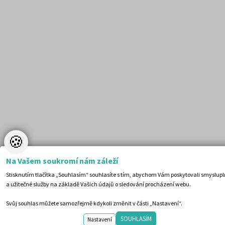
🍪
Na Vašem soukromí nám záleží
Stisknutím tlačítka „Souhlasím“ souhlasíte s tím, abychom Vám poskytovali smyslup
219 Kč
Cena:
(běžná cena 229 Kč)
a užitečné služby na základě Vašich údajů o sledování procházení webu.
Skladem (doručení do tří dnů)
Svůj souhlas můžete samozřejmě kdykoli změnit v části „Nastavení“.
OBJEDNAT
CHCI SE ZEPTAT
SOUHLASÍM
Nastavení