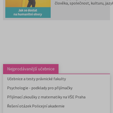
člověka, společnost, kulturu, jazy
vzdělávání i komunikaci.
Psychologii, filozofii, logiku,
politologii, sociologii, sociální
politiku a sociální práci, historick
vědy, filologii, pedagogiku,
informační studia a knihovnictví,
překladatelství a tlumočnictví,
obecnou teorii a dějiny umění a
kultury a další programy a obory l
studovat na 59 fakultách veřejnýc
vysokých škol. Humanitní obory j
dále v nabídce na 9 soukromých
vysokých školách. Učitelské obory
Nejprodávanější učebnice
můžete studovat na 9 pedagogick
fakultách, dvou institutech a jed
Učebnice a testy právnické fakulty
ústavu, a téměř na všech veřejnýc
Psychologie - podklady pro přijímačky
vysokých školách od uměleckých 
po ekonomické či technické.
Přijímací zkoušky z matematiky na VŠE Praha
Pedagogicky zaměřené obory
nabízejí také soukromé vysoké
Řešení otázek Policejní akademie
školy.
Učitelské
,
ekonomicky