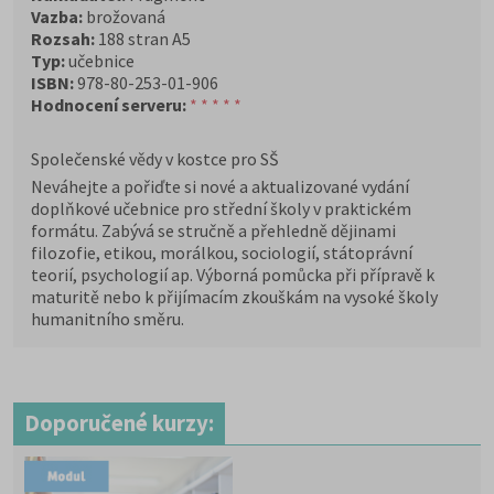
Vazba:
brožovaná
Rozsah:
188 stran A5
Typ:
učebnice
ISBN:
978-80-253-01-906
Hodnocení serveru:
* * * * *
Společenské vědy v kostce pro SŠ
Neváhejte a pořiďte si nové a aktualizované vydání
doplňkové učebnice pro střední školy v praktickém
formátu. Zabývá se stručně a přehledně dějinami
filozofie, etikou, morálkou, sociologií, státoprávní
teorií, psychologií ap. Výborná pomůcka při přípravě k
maturitě nebo k přijímacím zkouškám na vysoké školy
humanitního směru.
Doporučené kurzy: