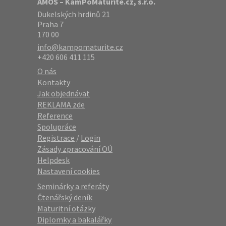
AMOS – KamPoMaturite.cz, s.r.o.
Dukelských hrdinů 21
Praha 7
170 00
info@kampomaturite.cz
+420 606 411 115
O nás
Kontakty
Jak objednávat
REKLAMA zde
Reference
Spolupráce
Registrace
/
Login
Zásady zpracování OÚ
Helpdesk
Nastavení cookies
Seminárky a referáty
Čtenářský deník
Maturitní otázky
Diplomky a bakalářky