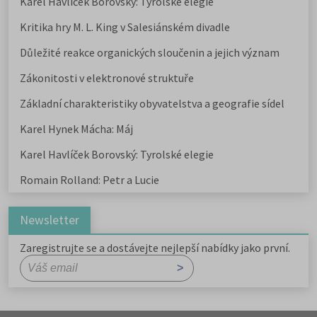
Karel Havlíček Borovský: Tyrolské elegie
Kritika hry M. L. King v Salesiánském divadle
Důležité reakce organických sloučenin a jejich význam
Zákonitosti v elektronové struktuře
Základní charakteristiky obyvatelstva a geografie sídel
Karel Hynek Mácha: Máj
Karel Havlíček Borovský: Tyrolské elegie
Romain Rolland: Petr a Lucie
Newsletter
Zaregistrujte se a dostávejte nejlepší nabídky jako první.