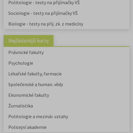
zaměřené obory a
obory psycholo
Politologie - testy na přijímačky VŠ
uvádíme v samostatném článku.
Chystáte se na humanitní ob
Sociologie - testy na přijímačky VŠ
Stáhněte si zdarma e-book s
Biologie - testy na přij. zk. z medicíny
přehledem humanitních fakult,
informacemi o přijímacím řízení a
tipy pro výběr studia.
Nejžádanější kurzy
Právnické fakulty
Psychologie
Lékařské fakulty, farmacie
Společenské a human. vědy
Ekonomické fakulty
Žurnalistika
Politologie a mezinár. vztahy
Policejní akademie