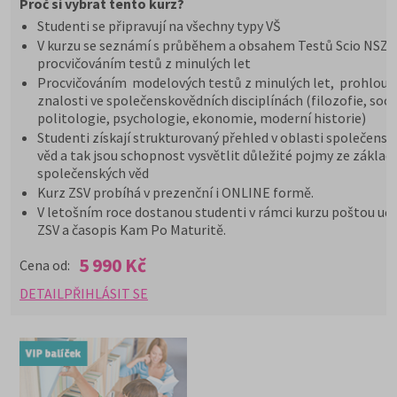
Proč si vybrat tento kurz?
Studenti se připravují na všechny typy VŠ
V kurzu se seznámí s průběhem a obsahem Testů Scio NSZ Z
procvičováním testů z minulých let
Procvičováním modelových testů z minulých let, prohloub
znalosti ve společenskovědních disciplínách (filozofie, soci
politologie, psychologie, ekonomie, moderní historie)
Studenti získají strukturovaný přehled v oblasti společensk
věd a tak jsou schopnost vysvětlit důležité pojmy ze základ
společenských věd
Kurz ZSV probíhá v prezenční i ONLINE formě.
V letošním roce dostanou studenti v rámci kurzu poštou uče
ZSV a časopis Kam Po Maturitě.
5 990 Kč
Cena od:
DETAIL
PŘIHLÁSIT SE