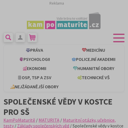
Reklama
PRÁVA
MEDICÍNU
PSYCHOLOGII
POLICEJNÍ AKADEMII
EKONOMII
HUMANITNÍ OBORY
OSP, TSP A ZSV
TECHNICKÉ VŠ
NEJŽÁDANĚJŠÍ OBORY
SPOLEČENSKÉ VĚDY V KOSTCE
PRO SŠ
KamPoMaturitě
/
MATURITA
/
Maturitní otázky, učebnice,
testy
/
Základy společenských věd
/ Společenské vědy v kostce