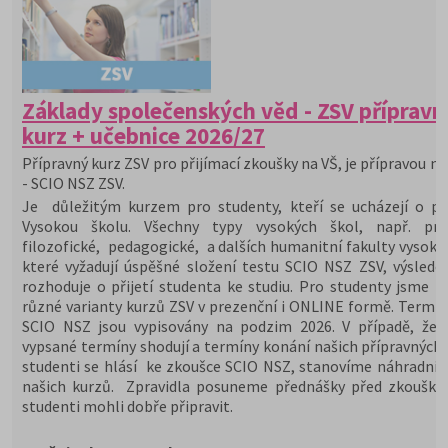
Základy společenských věd - ZSV přípravn
kurz + učebnice 2026/27
Přípravný kurz ZSV pro přijímací zkoušky na VŠ, je přípravou na
- SCIO NSZ ZSV.
Je důležitým kurzem pro studenty, kteří se ucházejí o při
Vysokou školu. Všechny typy vysokých škol, např. prá
filozofické, pedagogické, a dalších humanitní fakulty vysoký
které vyžadují úspěšné složení testu SCIO NSZ ZSV, výslede
rozhoduje o přijetí studenta ke studiu. Pro studenty jsme př
různé varianty kurzů ZSV v prezenční i ONLINE formě. Termín
SCIO NSZ jsou vypisovány na podzim 2026. V případě, že 
vypsané termíny shodují a termíny konání našich přípravných 
studenti se hlásí ke zkoušce SCIO NSZ, stanovíme náhradní 
našich kurzů. Zpravidla posuneme přednášky před zkoušky,
studenti mohli dobře připravit.