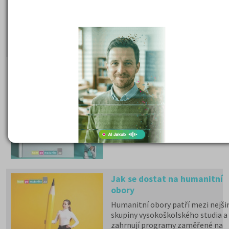
samostatný právní pojem. V
praxi znamená souhrn výhod
spojených se studiem, hlavně
zdravotní pojištění hrazené
státem, studentské slevy na
dopravu a další.
Státní maturita 2026
I v roce 2026 mohou studenti
u společné části volit mezi
matematikou a cizím
jazykem a zůstává povinná
zkouška z českého jazyka a
literatury. Stáhněte si zdarma
e-book
s podrobnými
informacemi.
Jak se dostat na humanitní
obory
Humanitní obory patří mezi nejšir
skupiny vysokoškolského studia a
zahrnují programy zaměřené na