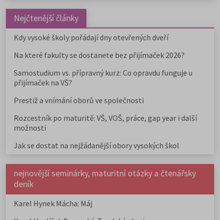
Nejčtenější články
Kdy vysoké školy pořádají dny otevřených dveří
Na které fakulty se dostanete bez přijímaček 2026?
Samostudium vs. přípravný kurz: Co opravdu funguje u
přijímaček na VŠ?
Prestiž a vnímání oborů ve společnosti
Rozcestník po maturitě: VŠ, VOŠ, práce, gap year i další
možnosti
Jak se dostat na nejžádanější obory vysokých škol
nejnovější seminárky, maturitní otázky a čtenářsky
deník
Karel Hynek Mácha: Máj