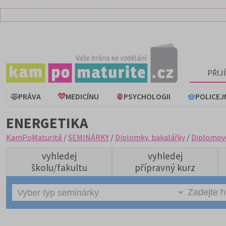
PŘIJ
PRÁVA
MEDICÍNU
PSYCHOLOGII
POLICEJ
ENERGETIKA
KamPoMaturitě
/
SEMINÁRKY
/
Diplomky, bakalářky
/
Diplomov
vyhledej
vyhledej
školu/fakultu
přípravný kurz