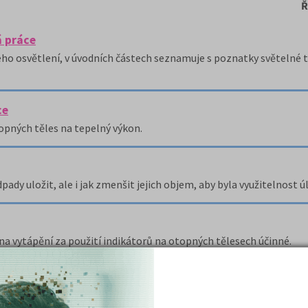
Ř
á práce
ého osvětlení, v úvodních částech seznamuje s poznatky světelné 
ce
opných těles na tepelný výkon.
y uložit, ale i jak zmenšit jejich objem, aby byla využitelnost úl
na vytápění za použití indikátorů na otopných tělesech účinné.
( celk