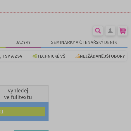
JAZYKY
SEMINÁRKY A ČTENÁŘSKÝ DENÍK
, TSP A ZSV
TECHNICKÉ VŠ
NEJŽÁDANĚJŠÍ OBORY
vyhledej
ve fulltextu