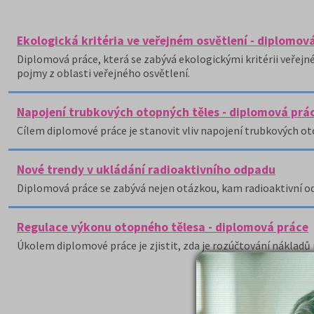
Ekologická kritéria ve veřejném osvětlení - diplomov
Diplomová práce, která se zabývá ekologickými kritérii veřejn
pojmy z oblasti veřejného osvětlení.
Napojení trubkových otopných těles - diplomová prá
Cílem diplomové práce je stanovit vliv napojení trubkových ot
Nové trendy v ukládání radioaktivního odpadu
Diplomová práce se zabývá nejen otázkou, kam radioaktivní odpad
Regulace výkonu otopného tělesa - diplomová práce
Úkolem diplomové práce je zjistit, zda je rozúčtování nákladů 