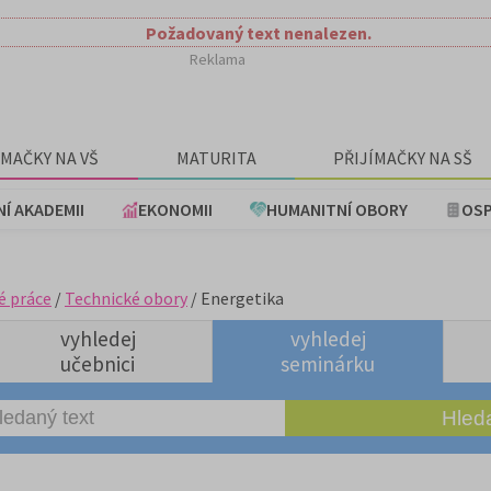
Požadovaný text nenalezen.
Reklama
ÍMAČKY NA VŠ
MATURITA
PŘIJÍMAČKY NA SŠ
NÍ AKADEMII
EKONOMII
HUMANITNÍ OBORY
OSP
é práce
/
Technické obory
/ Energetika
vyhledej
vyhledej
učebnici
seminárku