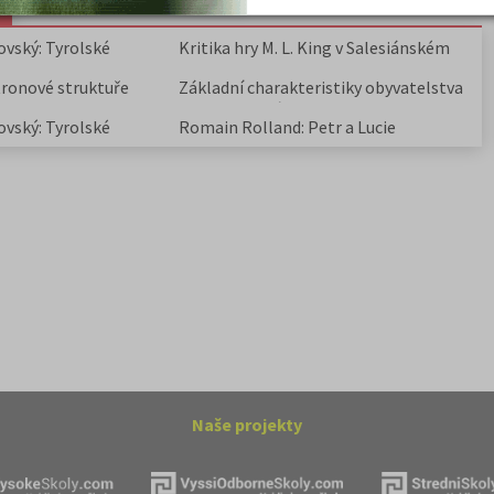
ovský: Tyrolské
Kritika hry M. L. King v Salesiánském
divadle
tronové struktuře
Základní charakteristiky obyvatelstva
a geografie sídel
ovský: Tyrolské
Romain Rolland: Petr a Lucie
Naše projekty