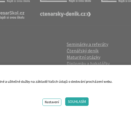
Seminárky a referáty
Čtenářský deník
Maturitní otázky
Diplomky a bakalářky
Studijní podklady
Životopisy
lné a užitečné služby na základě Vašich údajů o sledování procházení webu.
gin
Přijímací zkoušky
vání OÚ
Katalog škol
SOUHLASÍM
ies
Nastavení
98-2026 Centrum vzdělávání AMOS. Vytvořilo ANAWE. Design by s