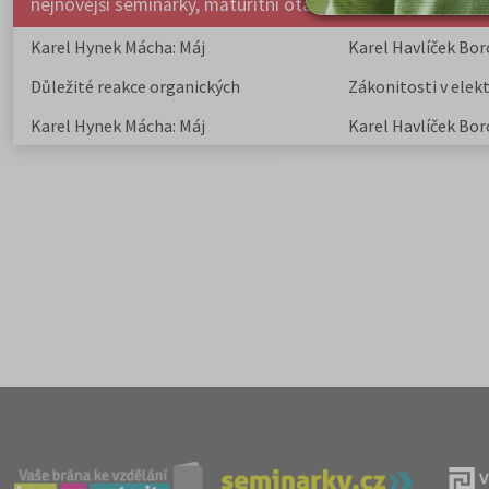
nejnovější seminárky, maturitní otázky a čtenářsky deník
Karel Hynek Mácha: Máj
Karel Havlíček Bor
elegie
Důležité reakce organických
Zákonitosti v elek
sloučenin a jejich význam
Karel Hynek Mácha: Máj
Karel Havlíček Bor
elegie