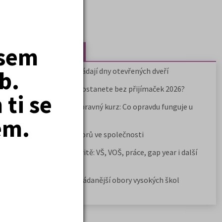
jsem
Nejčtenější články
b.
Kdy vysoké školy pořádají dny otevřených dveří
Na které fakulty se dostanete bez přijímaček 2026?
ti se
Samostudium vs. přípravný kurz: Co opravdu funguje u
přijímaček na VŠ?
em.
Prestiž a vnímání oborů ve společnosti
Rozcestník po maturitě: VŠ, VOŠ, práce, gap year i další
možnosti
Jak se dostat na nejžádanější obory vysokých škol