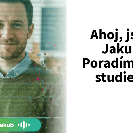
Ahoj, 
Nejžádanější kurzy
Jaku
Právnické fakulty
Psychologie
Poradím 
Lékařské fakulty, farmacie
studi
Společenské a human. vědy
Ekonomické fakulty
Žurnalistika
Politologie a mezinár. vztahy
Policejní akademie