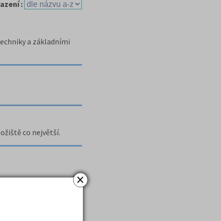
azení :
techniky a základními
ožiště co největší.
×
em nalezeno položek:
4
)