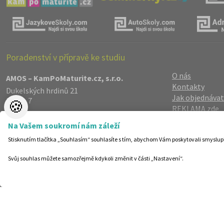
Poradenství v přípravě ke studiu
O nás
AMOS – KamPoMaturite.cz, s.r.o.
Kontakty
Dukelských hrdinů 21
Jak objednávat
Praha 7
🍪
REKLAMA zde
170 00
Reference
info@kampomaturite.cz
Na Vašem soukromí nám záleží
Spolupráce
+420 606 411 115
Stisknutím tlačítka „Souhlasím“ souhlasíte s tím, abychom Vám poskytovali smyslup
Registrace
/
Lo
Zásady zpraco
Svůj souhlas můžete samozřejmě kdykoli změnit v části „Nastavení“.
Helpdesk
Nastavení cook
©19