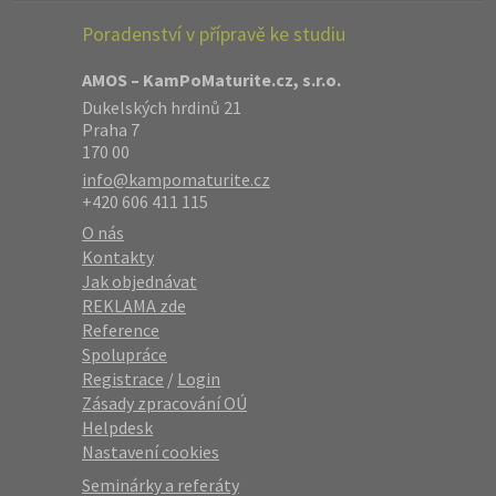
Poradenství v přípravě ke studiu
AMOS – KamPoMaturite.cz, s.r.o.
Dukelských hrdinů 21
Praha 7
170 00
info@kampomaturite.cz
+420 606 411 115
O nás
Kontakty
Jak objednávat
REKLAMA zde
Reference
Spolupráce
Registrace
/
Login
Zásady zpracování OÚ
Helpdesk
Nastavení cookies
Seminárky a referáty