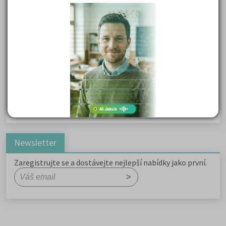
Kritika hry M. L. King v Salesiánském divadle
Důležité reakce organických sloučenin a jejich význam
Zákonitosti v elektronové struktuře
Základní charakteristiky obyvatelstva a geografie sídel
Karel Hynek Mácha: Máj
Karel Havlíček Borovský: Tyrolské elegie
Romain Rolland: Petr a Lucie
Newsletter
Zaregistrujte se a dostávejte nejlepší nabídky jako první.