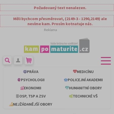
Požadovaný text nenalezen.
Měli bychcom přesměrovat, (2149-3 - 1290,2149) ale
nevíme kam. Prosím kotnatuje nás.
Reklama
PRÁVA
MEDICÍNU
PSYCHOLOGII
POLICEJNÍ AKADEMII
EKONOMII
HUMANITNÍ OBORY
OSP, TSP A ZSV
TECHNICKÉ VŠ
NEJŽÁDANĚJŠÍ OBORY