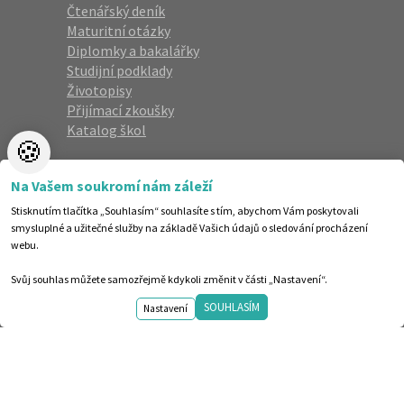
Čtenářský deník
Maturitní otázky
Diplomky a bakalářky
Studijní podklady
Životopisy
Přijímací zkoušky
Katalog škol
🍪
Newsletter
Na Vašem soukromí nám záleží
Zaregistrujte se a dostávejte nejlepší
Stisknutím tlačítka „Souhlasím“ souhlasíte s tím, abychom Vám poskytovali
nabídky jako první.
smysluplné a užitečné služby na základě Vašich údajů o sledování procházení
webu.
Svůj souhlas můžete samozřejmě kdykoli změnit v části „Nastavení“.
SOUHLASÍM
Nastavení
©1998-2026 Centrum vzdělávání AMOS. Vytvořilo ANAWE.