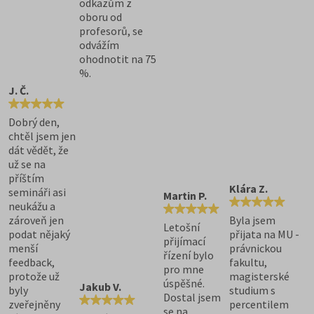
odkazům z
oboru od
profesorů, se
odvážím
ohodnotit na 75
%.
J. Č.
Dobrý den,
chtěl jsem jen
dát vědět, že
už se na
příštím
Klára Z.
semináři asi
Martin P.
neukážu a
zároveň jen
Byla jsem
Letošní
podat nějaký
přijata na MU -
přijímací
menší
právnickou
řízení bylo
feedback,
fakultu,
pro mne
protože už
magisterské
úspěšné.
Jakub V.
byly
studium s
Dostal jsem
zveřejněny
percentilem
se na