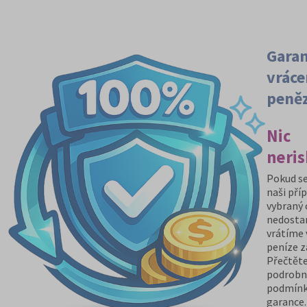
Gara
vráce
peně
Nic
neris
Pokud se
naši pří
vybraný
nedosta
vrátíme
peníze z
Přečtěte
podrobn
podmín
garance.