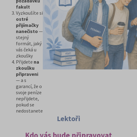
požadavků
fakult
Vyzkoušíte si
ostré
přijímačky
nanečisto
—
stejný
formát, jaký
vás čeká u
zkoušky
Přijdete
na
zkoušku
připraveni
— a s
garancí, že o
svoje peníze
nepřijdete,
pokud se
nedostanete
Lektoři
Kdo vás bude připravovat