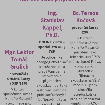
Ing.
Bc. Tereza
Stanislav
Kočová
Kappel,
prezenční kurzy
ZSV
Ph.D.
V kurzech
ONLINE kurzy -
společnosti Amos -
specialista OSP,
Kam Po Maturitě
Mgr. Lektor
TSP
působím jako
lektorka kurzů ZSV
Je odborník s
Tomáš
v rámci kurzů Práva,
pedagogickou praxí
Grulich
v přípravných
a zkušenostmi a
kurzech k
předá Vám cenné
prezenční i
příjímacím
informace o
ONLINE kurzy
zkouškám na VŠ. V
přijímacích
(OSP TSP)
roce 2018 jsem
zkouškách. Je také
V kurzech
ukončila
autorem učebnic a
společnosti Amos -
středoškolské
publikací určených
Kam Po Maturitě
vzdělání maturitní
k přípravě na tyto
vyučuji zde jako
zkouškou na SZŠ a
zkoušky. Díky