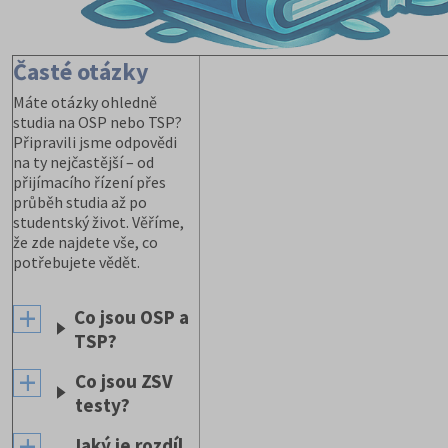
Časté otázky
Máte otázky ohledně
studia na OSP nebo TSP?
Připravili jsme odpovědi
na ty nejčastější – od
přijímacího řízení přes
průběh studia až po
studentský život. Věříme,
že zde najdete vše, co
potřebujete vědět.
Co jsou OSP a
TSP?
Co jsou ZSV
testy?
Jaký je rozdíl