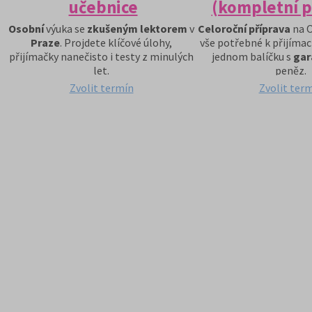
učebnice
(kompletní p
Osobní
výuka se
zkušeným lektorem
v
Celoroční příprava
na O
Praze
. Projdete klíčové úlohy,
vše potřebné k přijíma
přijímačky nanečisto i testy z minulých
jednom balíčku s
gara
let.
peněz.
Zvolit termín
Zvolit ter