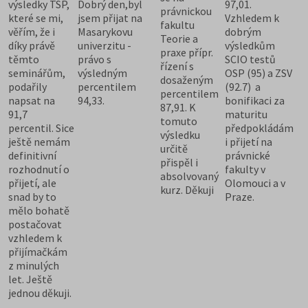
výsledky TSP,
Dobrý den,byl
97,01.
právnickou
které se mi,
jsem přijat na
Vzhledem k
fakultu
věřím, že i
Masarykovu
dobrým
Teorie a
díky právě
univerzitu -
výsledkům
praxe přípr.
těmto
právo s
SCIO testů
řízení s
seminářům,
výsledným
OSP (95) a ZSV
dosaženým
podařily
percentilem
(92.7) a
percentilem
napsat na
94,33.
bonifikaci za
87,91. K
91,7
maturitu
tomuto
percentil. Sice
předpokládám
výsledku
ještě nemám
i přijetí na
určitě
definitivní
právnické
přispěl i
rozhodnutí o
fakulty v
absolvovaný
přijetí, ale
Olomouci a v
kurz. Děkuji
snad by to
Praze.
mělo bohatě
postačovat
vzhledem k
přijímačkám
z minulých
let. Ještě
jednou děkuji.