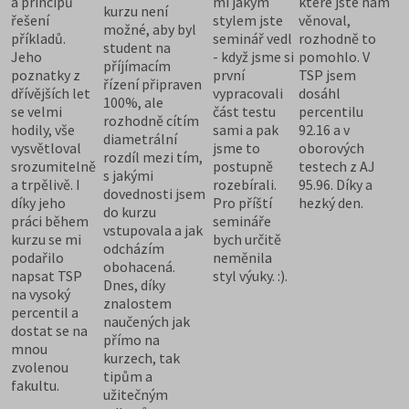
a principů
mi jakým
které jste nám
kurzu není
řešení
stylem jste
věnoval,
možné, aby byl
příkladů.
seminář vedl
rozhodně to
student na
Jeho
- když jsme si
pomohlo. V
příjímacím
poznatky z
první
TSP jsem
řízení připraven
dřívějších let
vypracovali
dosáhl
100%, ale
se velmi
část testu
percentilu
rozhodně cítím
hodily, vše
sami a pak
92.16 a v
diametrální
vysvětloval
jsme to
oborových
rozdíl mezi tím,
srozumitelně
postupně
testech z AJ
s jakými
a trpělivě. I
rozebírali.
95.96. Díky a
dovednosti jsem
díky jeho
Pro příští
hezký den.
do kurzu
práci během
semináře
vstupovala a jak
kurzu se mi
bych určitě
odcházím
podařilo
neměnila
obohacená.
napsat TSP
styl výuky. :).
Dnes, díky
na vysoký
znalostem
percentil a
naučených jak
dostat se na
přímo na
mnou
kurzech, tak
zvolenou
tipům a
fakultu.
užitečným