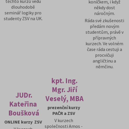
těchto kurzů vedu
koníčkem, i když
dlouhodobě
někdy dost
seminář logiky pro
náročným.
studenty ZSV na UK.
Ráda své zkušenosti
předám novým
studentům, právě v
přípravných
kurzech. Ve volném
čase ráda cestuji a
procvičuji
angličtinu a
němčinu.
kpt. Ing.
Mgr. Jiří
JUDr.
Veselý, MBA
Kateřina
prezenční kurzy
Boušková
PAČR a ZSV
V kurzech
ONLINE kurzy ZSV
společnosti Amos -
V kurzech