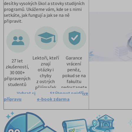
desítky vysokých škol a stovky studijních
programů. Ukážeme vám, kde se s nimi
setkáte, jak fungují a jak se na ně
připravit.
Lektoři, kteří
Garance
27 let
znají
vrácení
zkušeností,
otázky i
peněz,
30 000+
chyby
pokud se na
připravených
z ostrých
fakultu
studentů
přijímaček
nedostanete
Vybrat si
Stáhnout nejdříve
přípravu
e-book zdarma