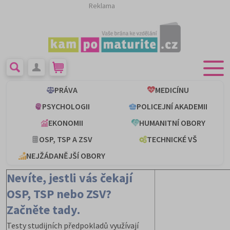
Reklama
PRÁVA
MEDICÍNU
PSYCHOLOGII
POLICEJNÍ AKADEMII
EKONOMII
HUMANITNÍ OBORY
OSP, TSP A ZSV
TECHNICKÉ VŠ
NEJŽÁDANĚJŠÍ OBORY
Nevíte, jestli vás čekají
OSP, TSP nebo ZSV?
Začněte tady.
Testy studijních předpokladů využívají