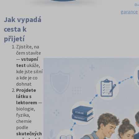
P
garance
Jak vypadá
cesta k
přijetí
Zjistíte, na
čem stavíte
—
vstupní
test
ukáže,
kde jste silní
a kde je co
dohnat
Projdete
látku s
lektorem
—
biologie,
fyzika,
chemie
podle
skutečných