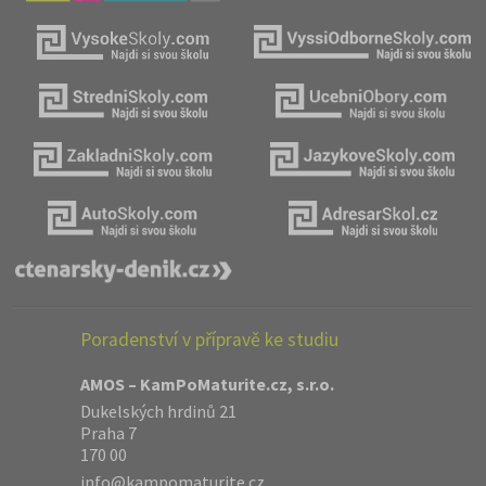
Poradenství v přípravě ke studiu
AMOS – KamPoMaturite.cz, s.r.o.
Dukelských hrdinů 21
Praha 7
170 00
info@kampomaturite.cz