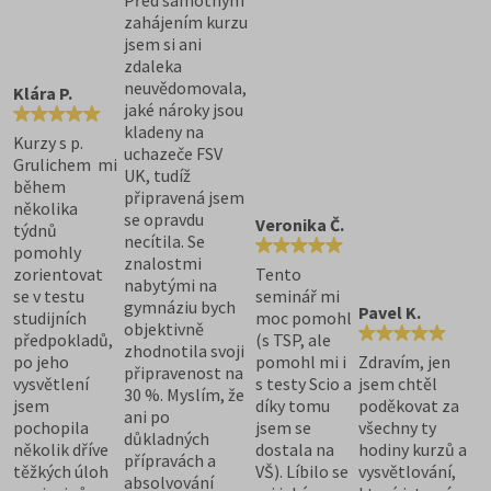
zahájením kurzu
jsem si ani
zdaleka
neuvědomovala,
Klára P.
jaké nároky jsou
kladeny na
Kurzy s p.
uchazeče FSV
Grulichem mi
UK, tudíž
během
připravená jsem
několika
se opravdu
Veronika Č.
týdnů
necítila. Se
pomohly
znalostmi
zorientovat
Tento
nabytými na
se v testu
seminář mi
gymnáziu bych
Pavel K.
studijních
moc pomohl
objektivně
předpokladů,
(s TSP, ale
zhodnotila svoji
po jeho
pomohl mi i
Zdravím, jen
připravenost na
vysvětlení
s testy Scio a
jsem chtěl
30 %. Myslím, že
jsem
díky tomu
poděkovat za
ani po
pochopila
jsem se
všechny ty
důkladných
několik dříve
dostala na
hodiny kurzů a
přípravách a
těžkých úloh
VŠ). Líbilo se
vysvětlování,
absolvování