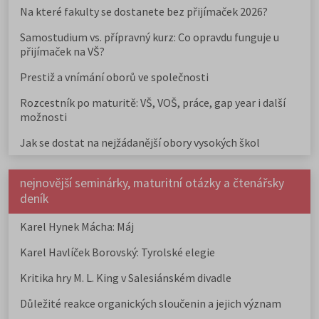
Na které fakulty se dostanete bez přijímaček 2026?
Samostudium vs. přípravný kurz: Co opravdu funguje u
přijímaček na VŠ?
Prestiž a vnímání oborů ve společnosti
Rozcestník po maturitě: VŠ, VOŠ, práce, gap year i další
možnosti
Jak se dostat na nejžádanější obory vysokých škol
nejnovější seminárky, maturitní otázky a čtenářsky
deník
Karel Hynek Mácha: Máj
Karel Havlíček Borovský: Tyrolské elegie
Kritika hry M. L. King v Salesiánském divadle
Důležité reakce organických sloučenin a jejich význam