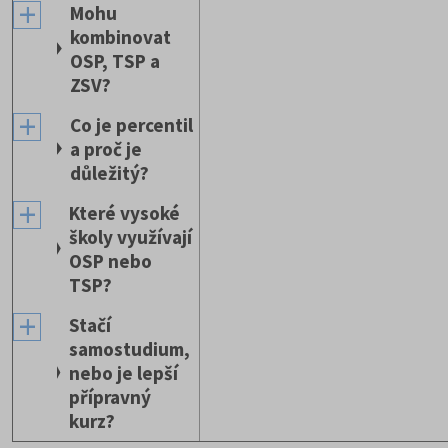
Mohu
kombinovat
OSP, TSP a
ZSV?
Co je percentil
a proč je
důležitý?
Které vysoké
školy využívají
OSP nebo
TSP?
Stačí
samostudium,
nebo je lepší
přípravný
kurz?