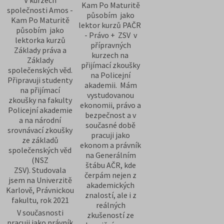
Kam Po Maturitě
společnosti Amos -
působím jako
Kam Po Maturitě
lektor kurzů PAČR
působím jako
- Právo + ZSV v
lektorka kurzů
přípravných
Základy práva a
kurzech na
Základy
přijímací zkoušky
společenských věd.
na Policejní
Připravuji studenty
akademii. Mám
na přijímací
vystudovanou
zkoušky na fakulty
ekonomii, právo a
Policejní akademie
bezpečnost a v
a na národní
současné době
srovnávací zkoušky
pracuji jako
ze základů
ekonom a právník
společenských věd
na Generálním
(NSZ
štábu AČR, kde
ZSV). Studovala
čerpám nejen z
jsem na Univerzitě
akademických
Karlově, Právnickou
znalostí, ale i z
fakultu, rok 2021
reálných
V současnosti
zkušeností ze
pracuji jako právník