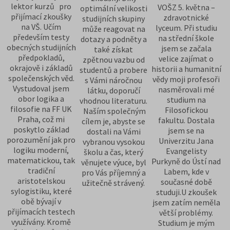
lektor kurzů pro
VOŠZ 5. května –
optimální velikosti
přijímací zkoušky
zdravotnické
studijních skupiny
na VŠ. Učím
lyceum. Při studiu
může reagovat na
především testy
na střední škole
dotazy a podněty a
obecných studijních
jsem se začala
také získat
předpokladů,
velice zajímat o
zpětnou vazbu od
okrajově i základů
historii a humanitní
studentů a probere
společenských věd.
vědy moji profesoři
s Vámi náročnou
Vystudoval jsem
nasměrovali mé
látku, doporučí
obor logika a
studium na
vhodnou literaturu.
filosofie na FF UK
Filosofickou
Naším společným
Praha, což mi
fakultu. Dostala
cílem je, abyste se
poskytlo základ
jsem se na
dostali na Vámi
porozumění jak pro
Univerzitu Jana
vybranou vysokou
logiku moderní,
Evangelisty
školu a čas, který
matematickou, tak
Purkyně do Ústí nad
věnujete výuce, byl
tradiční
Labem, kde v
pro Vás příjemný a
aristotelskou
současné době
užitečně strávený.
sylogistiku, které
studuji.U zkoušek
obě bývají v
jsem zatím neměla
přijímacích testech
větší problémy.
využívány. Kromě
Studium je mým