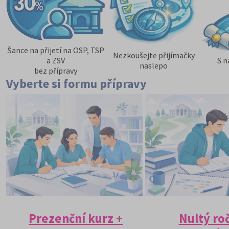
Šance na přijetí na OSP, TSP
Nezkoušejte přijímačky
a ZSV
S n
naslepo
bez přípravy
Vyberte si formu přípravy
Prezenční kurz +
Nultý ro