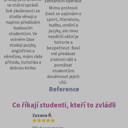
zahraniční operace.
ve státní správě.
Mimo profesní
Své zkušenosti ze
život se zajímám o
studia věnuji a
sport, literaturu,
naplno předávám
hudbu, umění a
budoucím
jazyky, ale mou
studentům. Ve
největší vášní je
volném čase
historie a
studuji jazyky,
bezpečnost. Baví
angličtinu a
mě předávat
němčinu, mám ráda
znalosti dál a
přírodu, turistiku a
pomáhat
dobrou knihu.
studentům
dosáhnout jejich
cílů.
Reference
Co říkají studenti, kteří to zvládli
Zuzana Ř.
Před samotným