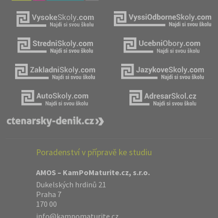
Poradenství v přípravě ke studiu
AMOS – KamPoMaturite.cz, s.r.o.
Dukelských hrdinů 21
Praha 7
170 00
info@kampomaturite.cz