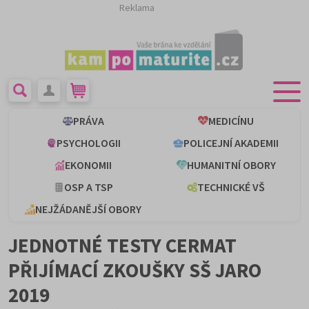
Reklama
PRÁVA
MEDICÍNU
PSYCHOLOGII
POLICEJNÍ AKADEMII
EKONOMII
HUMANITNÍ OBORY
OSP A TSP
TECHNICKÉ VŠ
NEJŽÁDANĚJŠÍ OBORY
JEDNOTNÉ TESTY CERMAT
PŘIJÍMACÍ ZKOUŠKY SŠ JARO
2019