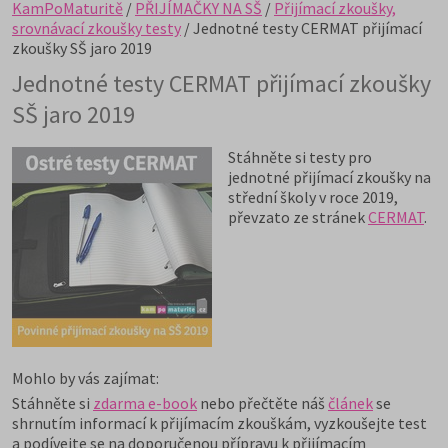
KamPoMaturitě
/
PŘIJÍMAČKY NA SŠ
/
Přijímací zkoušky,
srovnávací zkoušky testy
/ Jednotné testy CERMAT přijímací
zkoušky SŠ jaro 2019
Jednotné testy CERMAT přijímací zkoušky
SŠ jaro 2019
Stáhněte si testy pro
jednotné přijímací zkoušky na
střední školy v roce 2019,
převzato ze stránek
CERMAT
.
Mohlo by vás zajímat:
Stáhněte si
zdarma e-book
nebo přečtěte náš
článek
se
shrnutím informací k přijímacím zkouškám, vyzkoušejte test
a podívejte se na doporučenou přípravu k přijímacím