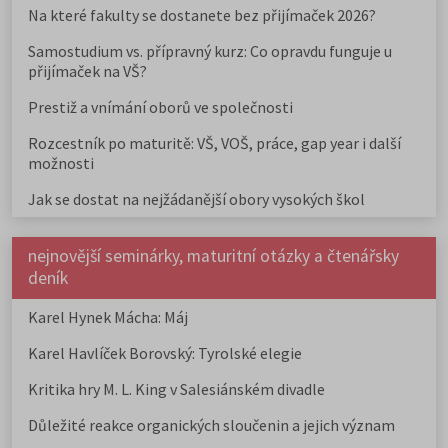
Na které fakulty se dostanete bez přijímaček 2026?
Samostudium vs. přípravný kurz: Co opravdu funguje u
přijímaček na VŠ?
Prestiž a vnímání oborů ve společnosti
Rozcestník po maturitě: VŠ, VOŠ, práce, gap year i další
možnosti
Jak se dostat na nejžádanější obory vysokých škol
nejnovější seminárky, maturitní otázky a čtenářsky
deník
Karel Hynek Mácha: Máj
Karel Havlíček Borovský: Tyrolské elegie
Kritika hry M. L. King v Salesiánském divadle
Důležité reakce organických sloučenin a jejich význam